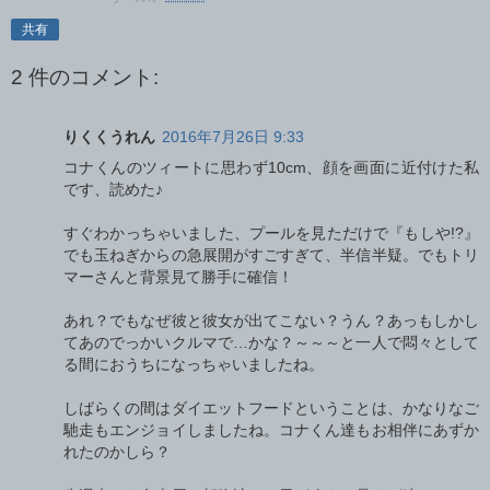
共有
2 件のコメント:
りくくうれん
2016年7月26日 9:33
コナくんのツィートに思わず10cm、顔を画面に近付けた私
です、読めた♪
すぐわかっちゃいました、プールを見ただけで『もしや!?』
でも玉ねぎからの急展開がすごすぎて、半信半疑。でもトリ
マーさんと背景見て勝手に確信！
あれ？でもなぜ彼と彼女が出てこない？うん？あっもしかし
てあのでっかいクルマで…かな？～～～と一人で悶々として
る間におうちになっちゃいましたね。
しばらくの間はダイエットフードということは、かなりなご
馳走もエンジョイしましたね。コナくん達もお相伴にあずか
れたのかしら？