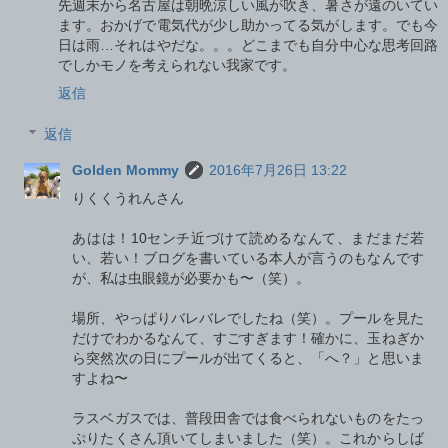
先週末から名古屋は朝晩涼しい風が吹き、暑さが遠のいてい
ます。おかげで電気代が少し助かってる気がします。でも今
日は雨…それはやだな。。。どこまでも自分中心な思考回路
でしかモノを考えられない我家です。
返信
返信
Golden Mommy
2016年7月26日 13:22
りくくうれんさん
あはは！10センチ近づけて読めるなんて、まだまだ若
い、若い！ブログを書いている本人が言うのもなんです
が、私は虫眼鏡が必要かも〜（笑）。
場所、やっぱりバレバレでしたね（笑）。プールを見た
だけでわかるなんて、すごすぎます！確かに、玉ねぎか
ら突然次の日にプールが出てくると、「へ？」と思いま
すよね〜
ラスベガスでは、普段田舎では食べられないものをたっ
ぷりたくさん頂いてしまいました（笑）。これからしば