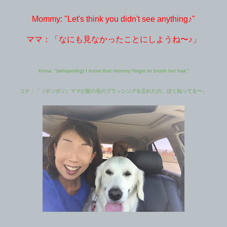
Mommy: "Let's think you didn't see anything♪"
ママ：「なにも見なかったことにしようね〜♪」
Kona: "(whispering) I know that mommy forgot to brush her hair."
コナ：「（ボソボソ）ママが髪の毛のブラッシングを忘れたの、ぼく知ってる〜」