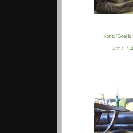
Kona: "Goal is r
コナ：「