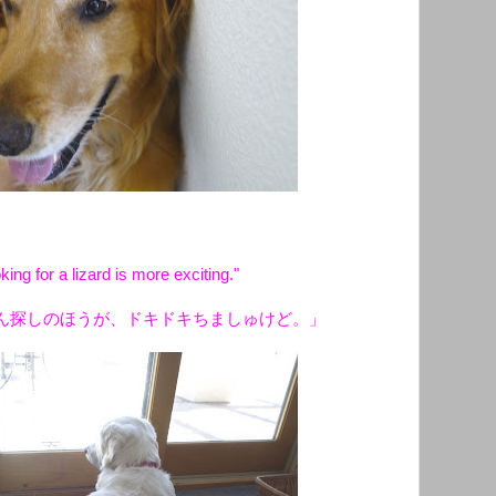
ing for a lizard is more exciting."
ん探しのほうが、ドキドキちましゅけど。」