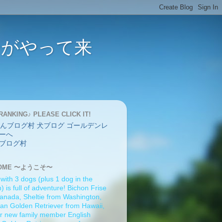
バーがやって来
RANKING♪ PLEASE CLICK IT!
ブログ村
OME 〜ようこそ〜
 with 3 dogs (plus 1 dog in the
 is full of adventure! Bichon Frise
anada, Sheltie from Washington,
an Golden Retriever from Hawaii,
r new family member English