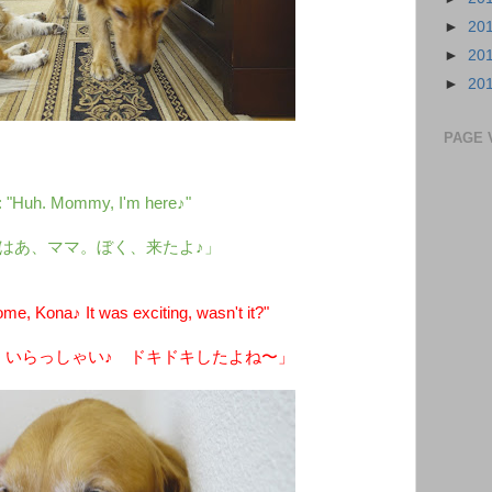
►
20
►
20
►
20
PAGE 
: "Huh. Mommy, I'm here♪"
はあ、ママ。ぼく、来たよ♪」
, Kona♪ It was exciting, wasn't it?"
、いらっしゃい♪ ドキドキしたよね〜」