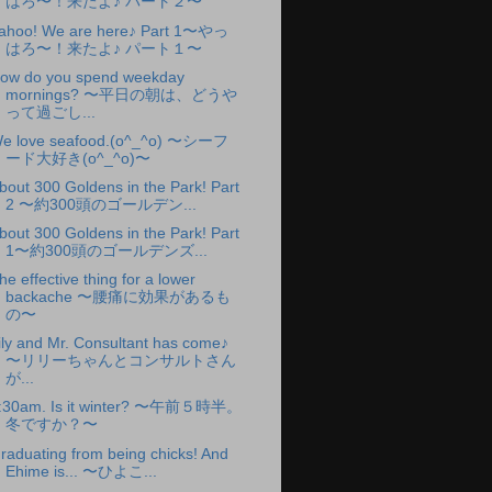
はろ〜！来たよ♪ パート２〜
ahoo! We are here♪ Part 1〜やっ
はろ〜！来たよ♪ パート１〜
ow do you spend weekday
mornings? 〜平日の朝は、どうや
って過ごし...
e love seafood.(o^_^o) 〜シーフ
ード大好き(o^_^o)〜
bout 300 Goldens in the Park! Part
2 〜約300頭のゴールデン...
bout 300 Goldens in the Park! Part
1〜約300頭のゴールデンズ...
he effective thing for a lower
backache 〜腰痛に効果があるも
の〜
ily and Mr. Consultant has come♪
〜リリーちゃんとコンサルトさん
が...
:30am. Is it winter? 〜午前５時半。
冬ですか？〜
raduating from being chicks! And
Ehime is... 〜ひよこ...