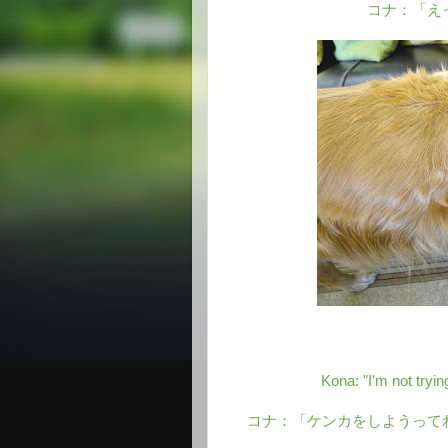
コナ：「え
Kona: "I'm not trying
コナ：「ケンカをしようって