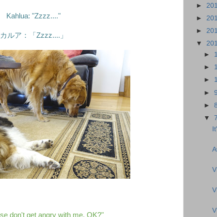
►
20
Kahlua: "Zzzz...."
►
20
►
20
カルア：「Zzzz....」
▼
20
►
►
►
►
►
▼
I
A
V
V
V
se don't get angry with me, OK?"