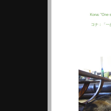
Kona: "One st
コナ：「一