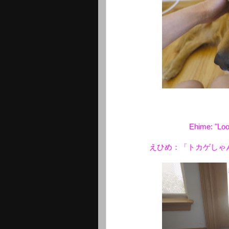
Ehime: "Look
えひめ：「トカゲしゃ