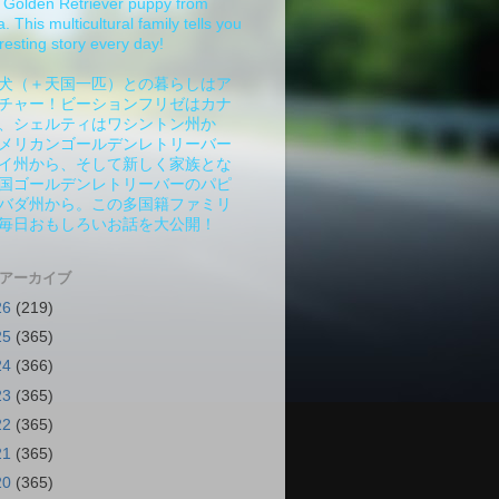
Golden Retriever puppy from
 This multicultural family tells you
resting story every day!
犬（＋天国一匹）との暮らしはア
チャー！ビーションフリゼはカナ
、シェルティはワシントン州か
メリカンゴールデンレトリーバー
イ州から、そして新しく家族とな
国ゴールデンレトリーバーのパピ
バダ州から。この多国籍ファミリ
毎日おもしろいお話を大公開！
 アーカイブ
26
(219)
25
(365)
24
(366)
23
(365)
22
(365)
21
(365)
20
(365)