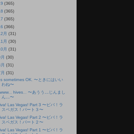
19
(365)
18
(365)
17
(365)
16
(366)
12月
(31)
11月
(30)
10月
(31)
9月
(30)
8月
(31)
7月
(31)
t's sometimes OK. 〜ときにはいい
わね〜
www... hives... 〜あうう‥‥じんまし
ん‥‥〜
iva! Las Vegas! Part 3 〜ビバ！ラ
スベガス！パート３〜
iva! Las Vegas! Part 2 〜ビバ！ラ
スベガス！パート２〜
iva! Las Vegas! Part 1 〜ビバ！ラ