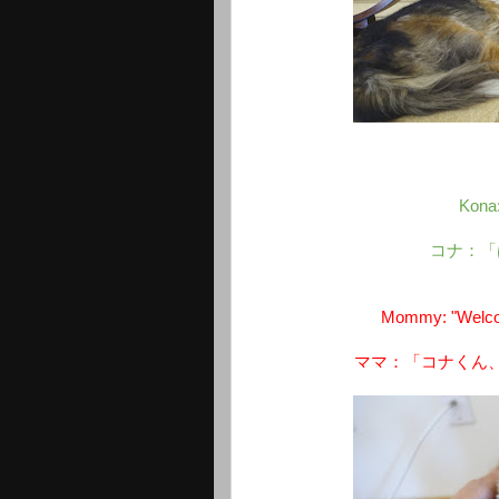
Kona
コナ：「
Mommy: "Welcome
ママ：「コナくん