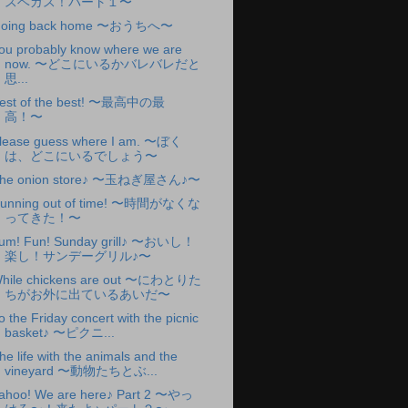
スベガス！パート１〜
oing back home 〜おうちへ〜
ou probably know where we are
now. 〜どこにいるかバレバレだと
思...
est of the best! 〜最高中の最
高！〜
lease guess where I am. 〜ぼく
は、どこにいるでしょう〜
he onion store♪ 〜玉ねぎ屋さん♪〜
unning out of time! 〜時間がなくな
ってきた！〜
um! Fun! Sunday grill♪ 〜おいし！
楽し！サンデーグリル♪〜
hile chickens are out 〜にわとりた
ちがお外に出ているあいだ〜
o the Friday concert with the picnic
basket♪ 〜ピクニ...
he life with the animals and the
vineyard 〜動物たちとぶ...
ahoo! We are here♪ Part 2 〜やっ