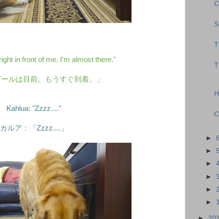
C
S
T
ight in front of me. I'm almost there."
T
ゴールは目前。もうすぐ到着。」
H
Kahlua: "Zzzz...."
C
カルア：「Zzzz....」
►
►
►
►
►
►
►
20