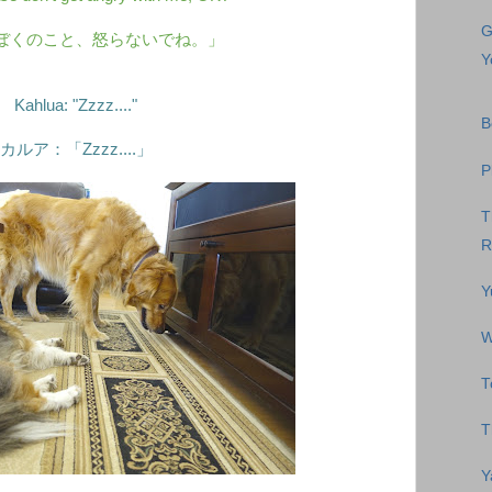
G
ぼくのこと、怒らないでね。」
Y
Kahlua: "Zzzz...."
B
カルア：「Zzzz....」
P
T
R
Y
W
T
T
Y