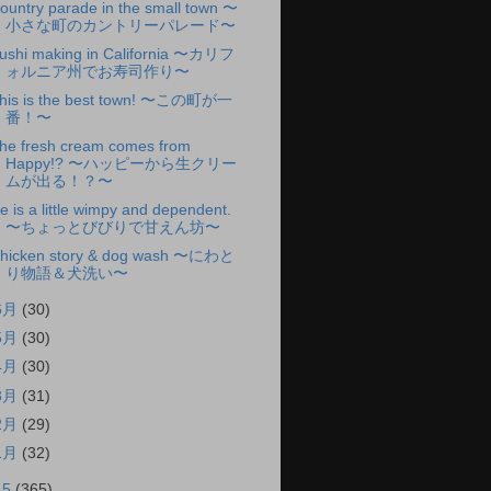
ountry parade in the small town 〜
小さな町のカントリーパレード〜
ushi making in California 〜カリフ
ォルニア州でお寿司作り〜
his is the best town! 〜この町が一
番！〜
he fresh cream comes from
Happy!? 〜ハッピーから生クリー
ムが出る！？〜
e is a little wimpy and dependent.
〜ちょっとびびりで甘えん坊〜
hicken story & dog wash 〜にわと
り物語＆犬洗い〜
6月
(30)
5月
(30)
4月
(30)
3月
(31)
2月
(29)
1月
(32)
15
(365)