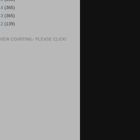
14
(365)
13
(365)
12
(139)
VIEW COUNTING♪ PLEASE CLICK!