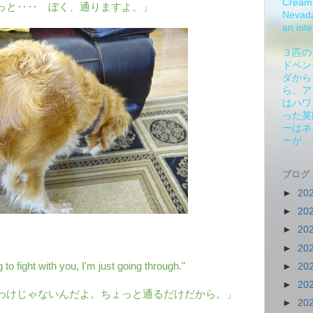
Cream 
っと‥‥ ぼく、通りますよ。」
Nevada.
an inte
３匹の
ドベン
ダから
ら、ア
はハワ
った英
ーはネ
ーが、
ブログ
►
20
►
20
►
20
►
20
 to fight with you, I'm just going through."
►
20
►
20
わけじゃないんだよ。ちょっと通るだけだから。」
►
20