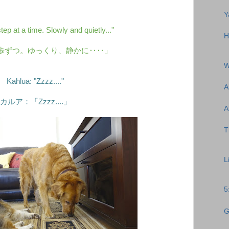
Y
ep at a time. Slowly and quietly..."
H
歩ずつ。ゆっくり、静かに‥‥」
W
Kahlua: "Zzzz...."
A
カルア：「Zzzz....」
A
T
L
5
G