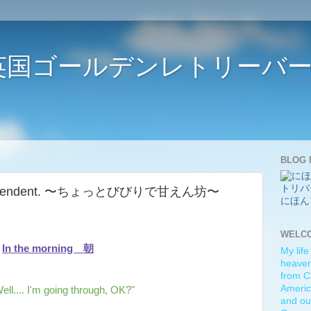
ife 〜英国ゴールデンレトリー
BLOG 
 and dependent. 〜ちょっとびびりで甘えん坊〜
にほん
WELC
In the morning 朝
My life
heaven)
from C
Americ
ell.... I'm going through, OK?"
and ou