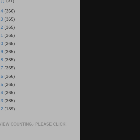
1月
(31)
24
(366)
23
(365)
22
(365)
21
(365)
20
(365)
19
(365)
18
(365)
17
(365)
16
(366)
15
(365)
14
(365)
13
(365)
12
(139)
VIEW COUNTING♪ PLEASE CLICK!