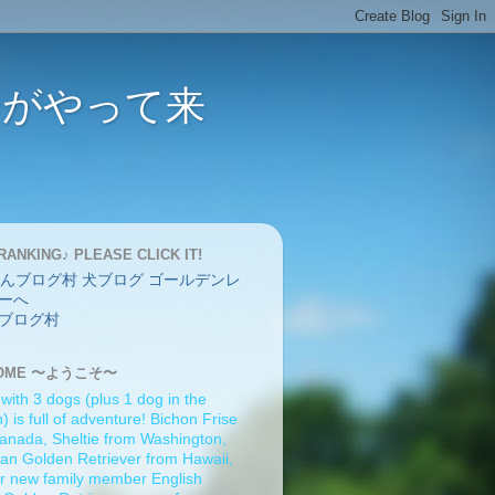
バーがやって来
RANKING♪ PLEASE CLICK IT!
ブログ村
OME 〜ようこそ〜
 with 3 dogs (plus 1 dog in the
 is full of adventure! Bichon Frise
anada, Sheltie from Washington,
an Golden Retriever from Hawaii,
r new family member English