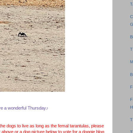
T
C
G
B
T
M
B
F
F
H
e a wonderful Thursday♪
T
dogs to live as long as the femal tarantulas, please
t above or a dog picture below to vote for a doggie blog
T