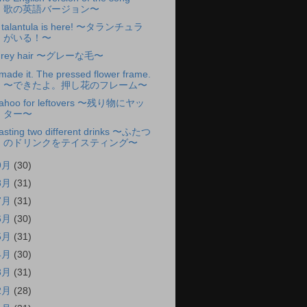
歌の英語バージョン〜
 talantula is here! 〜タランチュラ
がいる！〜
rey hair 〜グレーな毛〜
 made it. The pressed flower frame.
〜できたよ。押し花のフレーム〜
ahoo for leftovers 〜残り物にヤッ
ター〜
asting two different drinks 〜ふたつ
のドリンクをテイスティング〜
9月
(30)
8月
(31)
7月
(31)
6月
(30)
5月
(31)
4月
(30)
3月
(31)
2月
(28)