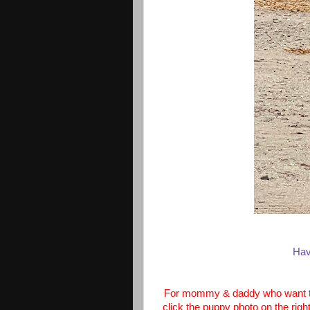
Hav
For mommy & daddy who want the 
click the puppy photo on the righ