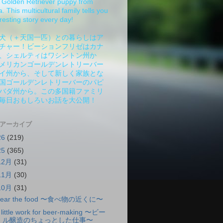
Golden Retriever puppy from
 This multicultural family tells you
resting story every day!
犬（＋天国一匹）との暮らしはア
チャー！ビーションフリゼはカナ
、シェルティはワシントン州か
メリカンゴールデンレトリーバー
イ州から、そして新しく家族とな
国ゴールデンレトリーバーのパピ
バダ州から。この多国籍ファミリ
毎日おもしろいお話を大公開！
 アーカイブ
26
(219)
25
(365)
12月
(31)
11月
(30)
10月
(31)
ear the food 〜食べ物の近くに〜
 little work for beer-making 〜ビー
ル醸造のちょっとした仕事〜