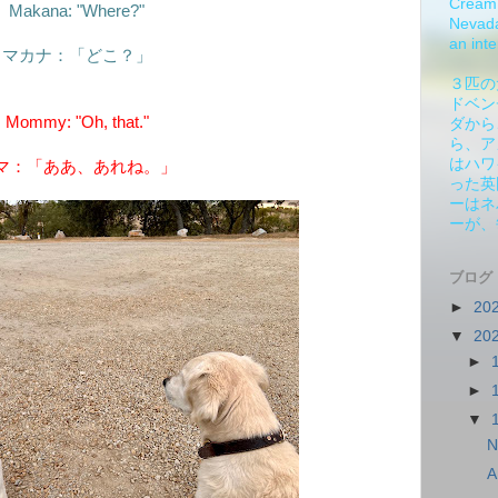
Cream 
Makana: "Where?"
Nevada.
an inte
マカナ：「どこ？」
３匹の
ドベン
Mommy: "Oh, that."
ダから
ら、ア
はハワ
マ：「ああ、あれね。」
った英
ーはネ
ーが、
ブログ
►
20
▼
20
►
►
▼
N
A