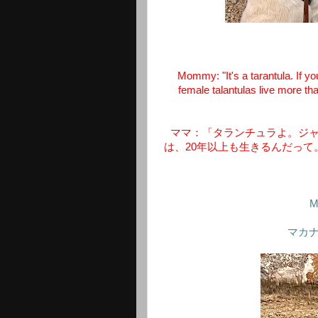
Mommy: "It's a tarantula. If yo
female talantulas live more tha
ママ：「タランチュラよ。ジ
は、20年以上も生きるんだって
M
マカ