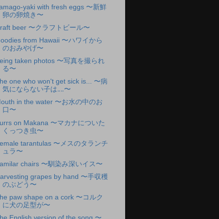
amago-yaki with fresh eggs 〜新鮮
卵の卵焼き〜
raft beer 〜クラフトビール〜
oodies from Hawaii 〜ハワイから
のおみやげ〜
eing taken photos 〜写真を撮られ
る〜
he one who won't get sick is... 〜病
気にならない子は‥‥〜
outh in the water 〜お水の中のお
口〜
urrs on Makana 〜マカナについた
くっつき虫〜
emale tarantulas 〜メスのタランチ
ュラ〜
amilar chairs 〜馴染み深いイス〜
arvesting grapes by hand 〜手収穫
のぶどう〜
he paw shape on a cork 〜コルク
に犬の足型が〜
he English version of the song 〜