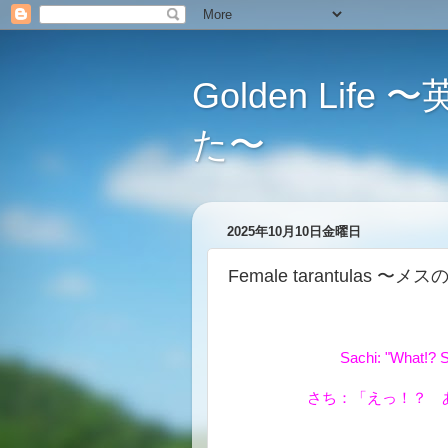
Golden L
た〜
2025年10月10日金曜日
Female tarantulas 
Sachi: "What!? S
さち：「えっ！？ 