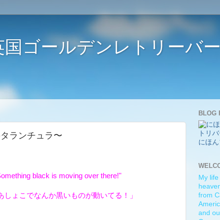
ife 〜英国ゴールデンレトリー
BLOG 
〜メスのタランチュラ〜
にほん
WELC
omething black is moving over there!"
My life
heaven)
あしょこでなんか黒いものが動いてる！」
from C
Americ
and ou