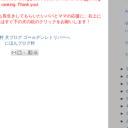
ranking. Thank you!
A
も長生きしてもらいたいパパとママの応援に、右上に
くはすぐ下の犬の絵のクリックをお願いします！
G
I
Y
にほんブログ村
T
►
►
►
►
►
►
►
►