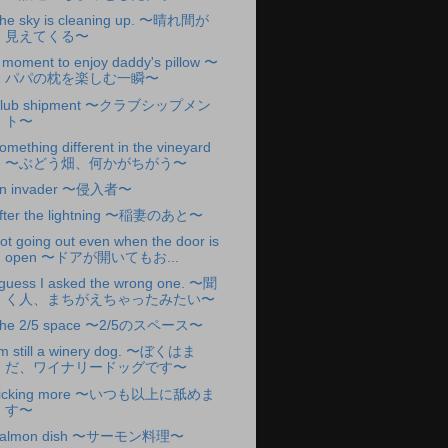
he sky is cleaning up. 〜晴れ間が
見えてくる〜
 moment to enjoy daddy's pillow 〜
パパの枕を楽しむ一瞬〜
lub shipment 〜クラブシップメン
ト〜
omething different in the vineyard
〜ぶどう畑、何かがちがう〜
n invader 〜侵入者〜
fter the lightning 〜稲妻のあと〜
ot going out even when the door is
open 〜ドアが開いてもお...
 guess I asked the wrong one. 〜聞
く人、まちがえちゃったみたい〜
he 2/5 space 〜2/5のスペース〜
'm still a winery dog. 〜ぼくはま
だ、ワイナリードッグです〜
icking more 〜いつも以上に舐めま
す〜
almon dish 〜サーモン料理〜