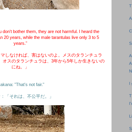
T
A
C
u don't bother them, they are not harmful. I heard the
n 20 years, while the male tarantulas live only 3 to 5
years."
S
ャマしなければ、害はないのよ。メスのタランチュラ
A
。オスのタランチュラは、3年から5年しか生きないの
A
にね。」
N
I
akana: "That's not fair."
T
ナ：「それは、不公平だ。」
I
L
S