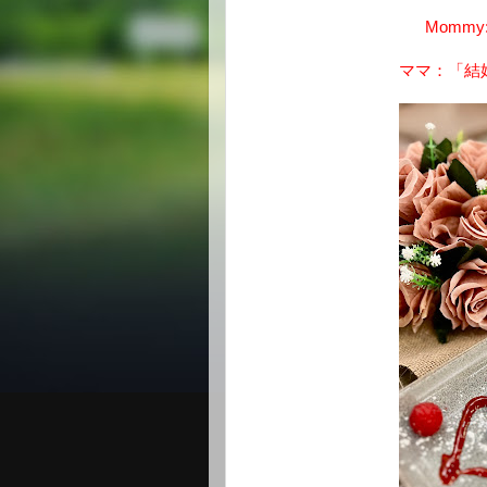
Mommy: "
ママ：「結