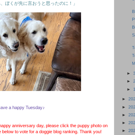
あ、ぼくが先に言おうと思ったのに！」
B
P
B
S
T
T
M
►
►
►
►
20
►
20
ave a happy Tuesday♪
►
20
►
20
py anniversary day, please click the puppy photo on
►
20
e below to vote for a doggie blog ranking. Thank you!