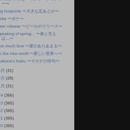
ー〜
ig footprints 〜大きな足あとが〜
oke 〜ポケ〜
eer release 〜ビールのリリース〜
peaking of spring... 〜春と言え
ば‥‥〜
oo much love 〜愛がありあまる〜
o the new world 〜新しい世界へ〜
akana's haiku 〜マカナの俳句〜
3月
(31)
2月
(28)
1月
(31)
24
(366)
23
(365)
22
(365)
21
(365)
20
(365)