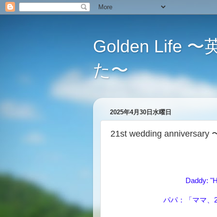
Golden L
た〜
2025年4月30日水曜日
21st wedding annive
Daddy: "H
パパ：「ママ、