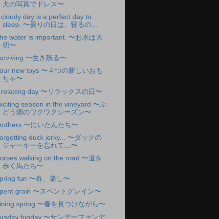
犬の写真でドレス〜
 cloudy day is a perfect day to
sleep. 〜曇りの日は、寝るの...
he water is important. 〜お水は大
切〜
urviving 〜生き残る〜
our new toys 〜４つの新しいおも
ちゃ〜
 relaxing day 〜リラックスの日〜
xciting season in the vineyard 〜ぶ
どう畑のワクワクシーズン〜
rothers 〜にいたんたち〜
orgetting duck jerky... 〜ダックの
ジャーキーを忘れて‥‥〜
orses walking on the road 〜道を
歩く馬たち〜
pring fun 〜春、楽し〜
pent grain 〜スペントグレイン〜
ining spring 〜春を見つけながら〜
unday funday 〜サンデーファンデ