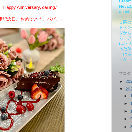
Cream 
Nevada.
Happy Anniversary, darling."
an inte
婚記念日、おめでとう、パパ。」
３匹の
ドベン
ダから
ら、ア
はハワ
った英
ーはネ
ーが、
ブログ
►
20
▼
20
►
►
►
►
►