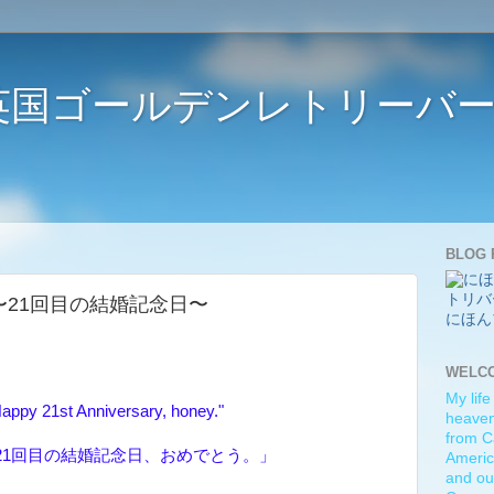
ife 〜英国ゴールデンレトリー
BLOG 
rsary 〜21回目の結婚記念日〜
にほん
WELC
My life
appy 21st Anniversary, honey."
heaven)
from C
21回目の結婚記念日、おめでとう。」
Americ
and ou