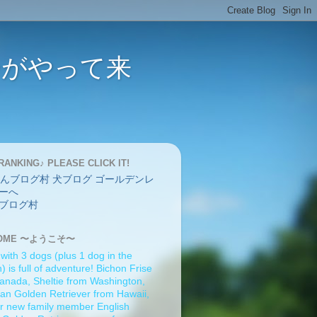
バーがやって来
RANKING♪ PLEASE CLICK IT!
ブログ村
OME 〜ようこそ〜
 with 3 dogs (plus 1 dog in the
 is full of adventure! Bichon Frise
anada, Sheltie from Washington,
an Golden Retriever from Hawaii,
r new family member English