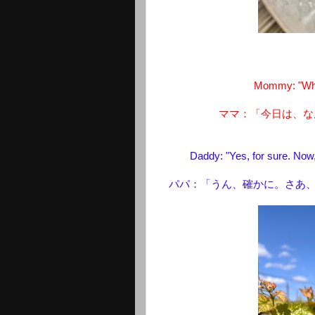
Mommy: "What
ママ：「今日は、な
Daddy: "Yes, for sure. Now,
パパ：「うん、確かに。さあ