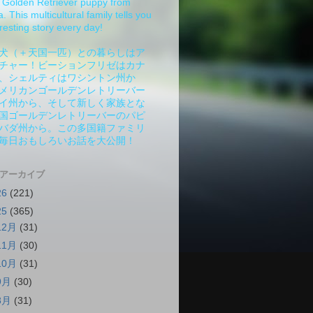
Golden Retriever puppy from
 This multicultural family tells you
resting story every day!
犬（＋天国一匹）との暮らしはア
チャー！ビーションフリゼはカナ
、シェルティはワシントン州か
メリカンゴールデンレトリーバー
イ州から、そして新しく家族とな
国ゴールデンレトリーバーのパピ
バダ州から。この多国籍ファミリ
毎日おもしろいお話を大公開！
 アーカイブ
26
(221)
25
(365)
12月
(31)
11月
(30)
10月
(31)
9月
(30)
8月
(31)