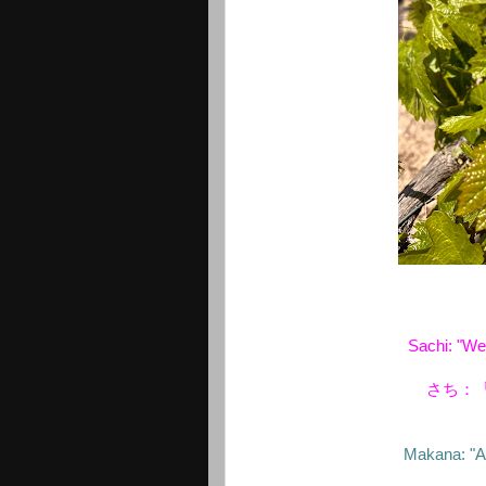
Sachi: "W
さち：
Makana: "Ahh