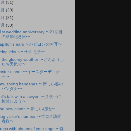
7月
(31)
6月
(30)
5月
(31)
4月
(30)
1st wedding anniversary 〜21回目
の結婚記念日〜
apillon's ears 〜パピヨンのお耳〜
eing jelous 〜ヤキモチ〜
n the gloomy weather 〜どんよりし
たお天気で〜
aster dinner 〜イースターディナ
ー〜
ew spring bandanas 〜新しい春の
バンダナ〜
et's talk with a lawyer. 〜弁護士に
相談しよう〜
he new plants 〜新しい植物〜
log visitor's number 〜ブログ訪問
者数〜
ress with photos of your dogs 〜愛