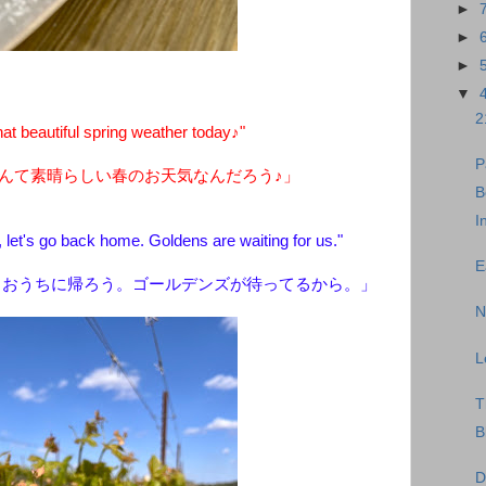
►
►
►
▼
2
 beautiful spring weather today♪"
P
んて素晴らしい春のお天気なんだろう♪」
B
I
 let's go back home. Goldens are waiting for us."
E
、おうちに帰ろう。ゴールデンズが待ってるから。」
N
L
T
B
D