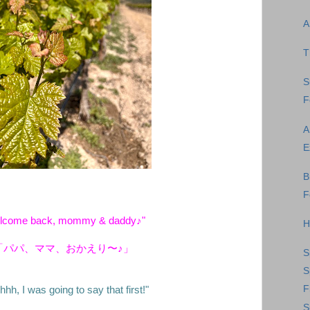
A
T
S
F
A
E
B
F
elcome back, mommy & daddy♪"
H
「パパ、ママ、おかえり〜♪」
S
S
F
h, I was going to say that first!"
S