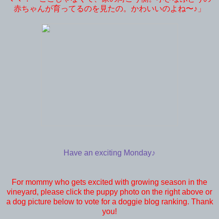
赤ちゃんが育ってるのを見たの。かわいいのよね〜♪」
Have an exciting Monday♪
For mommy who gets excited with growing season in the
vineyard, please click the puppy photo on the right above or
a dog picture below to vote for a doggie blog ranking. Thank
you!