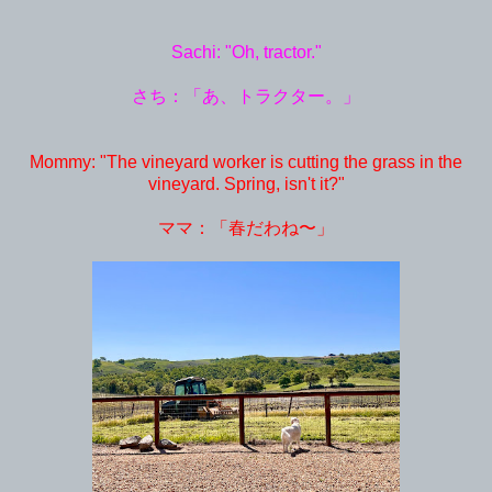
Sachi: "Oh, tractor."
さち：「あ、トラクター。」
Mommy: "The vineyard worker is cutting the grass in the
vineyard. Spring, isn't it?"
ママ：「春だわね〜」