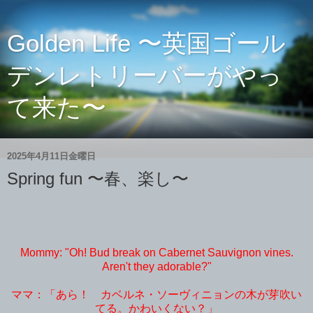
Golden Life 〜英国ゴール
デンレトリーバーがやっ
て来た〜
2025年4月11日金曜日
Spring fun 〜春、楽し〜
Mommy: "Oh! Bud break on Cabernet Sauvignon vines.
Aren't they adorable?"
ママ：「あら！ カベルネ・ソーヴィニョンの木が芽吹い
てる。かわいくない？」