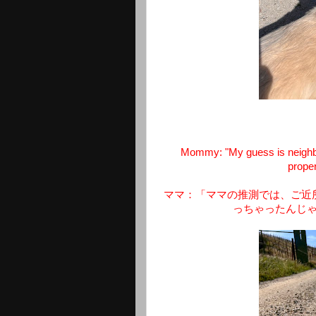
Mommy: "My guess is neighbor
proper
ママ：「ママの推測では、ご近
っちゃったんじ