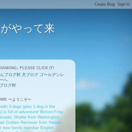
バーがやって来
RANKING♪ PLEASE CLICK IT!
ブログ村
OME 〜ようこそ〜
 with 3 dogs (plus 1 dog in the
 is full of adventure! Bichon Frise
anada, Sheltie from Washington,
an Golden Retriever from Hawaii,
r new family member English