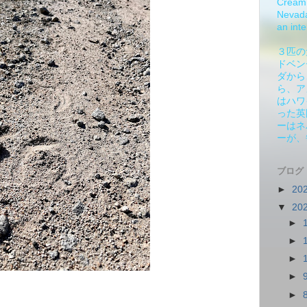
Cream 
Nevada.
an inte
３匹の
ドベン
ダから
ら、ア
はハワ
った英
ーはネ
ーが、
ブログ
►
20
▼
20
►
►
►
►
►