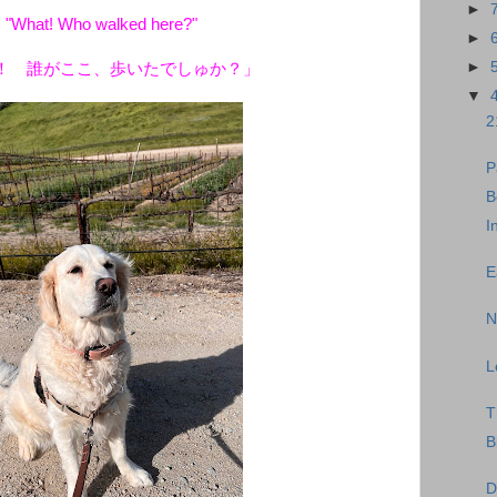
►
: "What! Who walked here?"
►
►
！ 誰がここ、歩いたでしゅか？」
▼
2
P
B
I
E
N
L
T
B
D