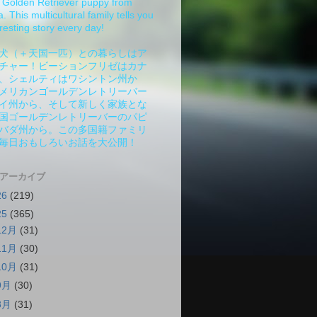
Golden Retriever puppy from
 This multicultural family tells you
resting story every day!
犬（＋天国一匹）との暮らしはア
チャー！ビーションフリゼはカナ
、シェルティはワシントン州か
メリカンゴールデンレトリーバー
イ州から、そして新しく家族とな
国ゴールデンレトリーバーのパピ
バダ州から。この多国籍ファミリ
毎日おもしろいお話を大公開！
 アーカイブ
26
(219)
25
(365)
12月
(31)
11月
(30)
10月
(31)
9月
(30)
8月
(31)