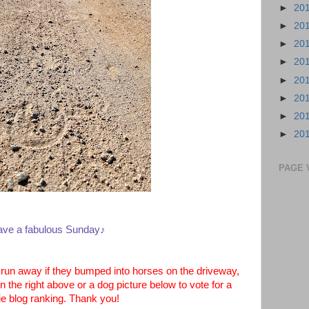
►
20
►
20
►
20
►
20
►
20
►
20
►
20
►
20
PAGE 
ve a fabulous Sunday♪
un away if they bumped into horses on the driveway,
 the right above or a dog picture below to vote for a
e blog ranking. Thank you!