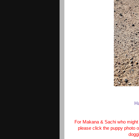
Ha
For Makana & Sachi who might r
please click the puppy photo on
doggi