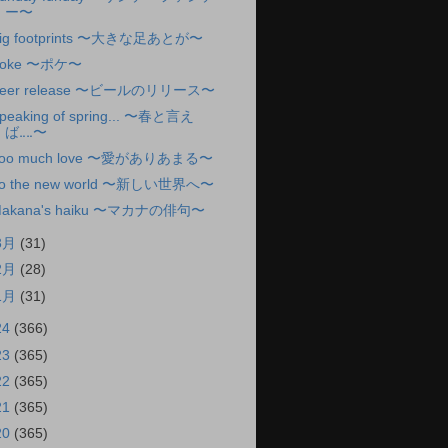
ー〜
ig footprints 〜大きな足あとが〜
oke 〜ポケ〜
eer release 〜ビールのリリース〜
peaking of spring... 〜春と言え
ば‥‥〜
oo much love 〜愛がありあまる〜
o the new world 〜新しい世界へ〜
akana's haiku 〜マカナの俳句〜
3月
(31)
2月
(28)
1月
(31)
24
(366)
23
(365)
22
(365)
21
(365)
20
(365)