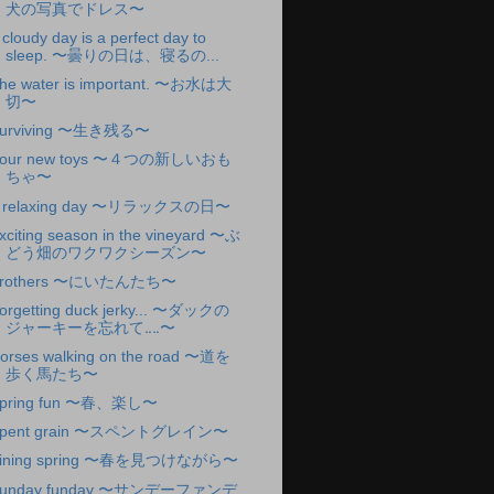
犬の写真でドレス〜
 cloudy day is a perfect day to
sleep. 〜曇りの日は、寝るの...
he water is important. 〜お水は大
切〜
urviving 〜生き残る〜
our new toys 〜４つの新しいおも
ちゃ〜
 relaxing day 〜リラックスの日〜
xciting season in the vineyard 〜ぶ
どう畑のワクワクシーズン〜
rothers 〜にいたんたち〜
orgetting duck jerky... 〜ダックの
ジャーキーを忘れて‥‥〜
orses walking on the road 〜道を
歩く馬たち〜
pring fun 〜春、楽し〜
pent grain 〜スペントグレイン〜
ining spring 〜春を見つけながら〜
unday funday 〜サンデーファンデ