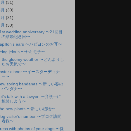
7月
(31)
6月
(30)
5月
(31)
4月
(30)
1st wedding anniversary 〜21回目
の結婚記念日〜
apillon's ears 〜パピヨンのお耳〜
eing jelous 〜ヤキモチ〜
n the gloomy weather 〜どんよりし
たお天気で〜
aster dinner 〜イースターディナ
ー〜
ew spring bandanas 〜新しい春の
バンダナ〜
et's talk with a lawyer. 〜弁護士に
相談しよう〜
he new plants 〜新しい植物〜
log visitor's number 〜ブログ訪問
者数〜
ress with photos of your dogs 〜愛