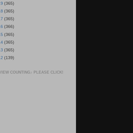
19
(365)
18
(365)
17
(365)
16
(366)
15
(365)
14
(365)
13
(365)
12
(139)
VIEW COUNTING♪ PLEASE CLICK!