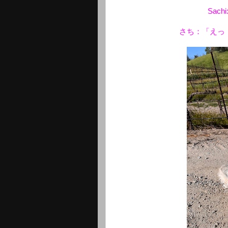
Sachi
さち：「えっ