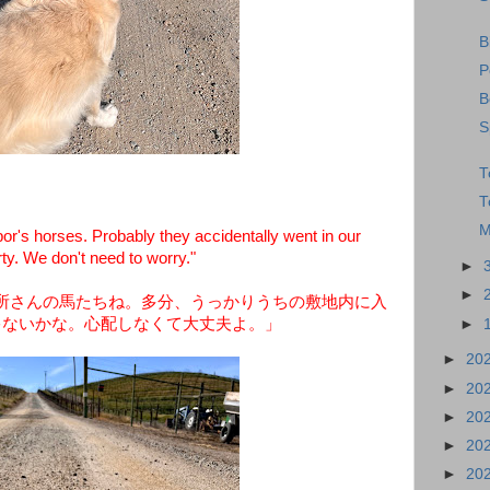
B
P
B
S
T
T
M
's horses. Probably they accidentally went in our
ty. We don't need to worry."
►
►
所さんの馬たちね。多分、うっかりうちの敷地内に入
ゃないかな。心配しなくて大丈夫よ。」
►
►
20
►
20
►
20
►
20
►
20