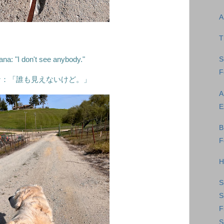
A
T
na: "I don't see anybody."
S
F
ナ：「誰も見えないけど。」
A
E
B
F
H
S
S
F
S