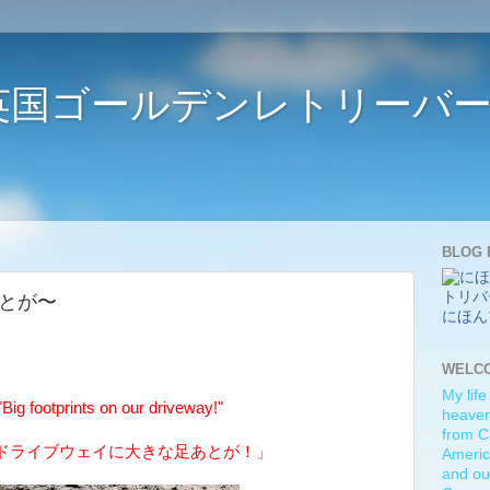
ife 〜英国ゴールデンレトリー
BLOG 
足あとが〜
にほん
WELC
My life
ig footprints on our driveway!"
heaven)
from C
ドライブウェイに大きな足あとが！」
Americ
and ou