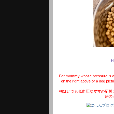
H
For mommy whose pressure is alw
on the right above or a dog pict
朝はいつも低血圧なママの応援
絵の