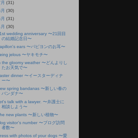
7月
(31)
6月
(30)
5月
(31)
4月
(30)
1st wedding anniversary 〜21回目
の結婚記念日〜
apillon's ears 〜パピヨンのお耳〜
eing jelous 〜ヤキモチ〜
n the gloomy weather 〜どんよりし
たお天気で〜
aster dinner 〜イースターディナ
ー〜
ew spring bandanas 〜新しい春の
バンダナ〜
et's talk with a lawyer. 〜弁護士に
相談しよう〜
he new plants 〜新しい植物〜
log visitor's number 〜ブログ訪問
者数〜
ress with photos of your dogs 〜愛