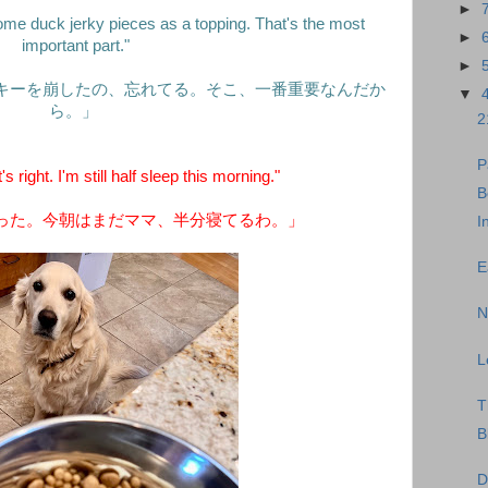
►
ome duck jerky pieces as a topping. That's the most
►
important part."
►
キーを崩したの、忘れてる。そこ、一番重要なんだか
▼
ら。」
2
P
right. I'm still half sleep this morning."
B
った。今朝はまだママ、半分寝てるわ。」
I
E
N
L
T
B
D