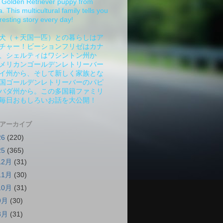
Golden Retriever puppy from
 This multicultural family tells you
resting story every day!
犬（＋天国一匹）との暮らしはア
チャー！ビーションフリゼはカナ
、シェルティはワシントン州か
メリカンゴールデンレトリーバー
イ州から、そして新しく家族とな
国ゴールデンレトリーバーのパピ
バダ州から。この多国籍ファミリ
毎日おもしろいお話を大公開！
 アーカイブ
26
(220)
25
(365)
12月
(31)
11月
(30)
10月
(31)
9月
(30)
8月
(31)