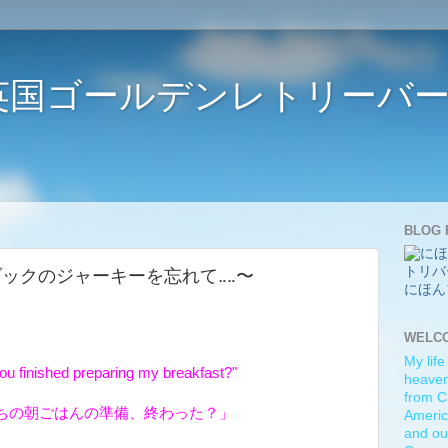
ife 〜英国ゴールデンレトリー
BLOG 
ky... 〜ダックのジャーキーを忘れて‥‥〜
にほん
WELC
My life
ou finished preparing my breakfast?"
heaven)
from C
ちの朝ごはんの準備、終わった？」
Americ
and ou