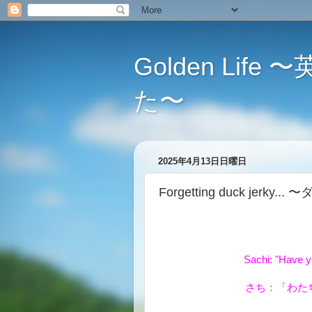
Golden L
た〜
2025年4月13日日曜日
Forgetting duck jer
Sachi: "Have y
さち：「わた