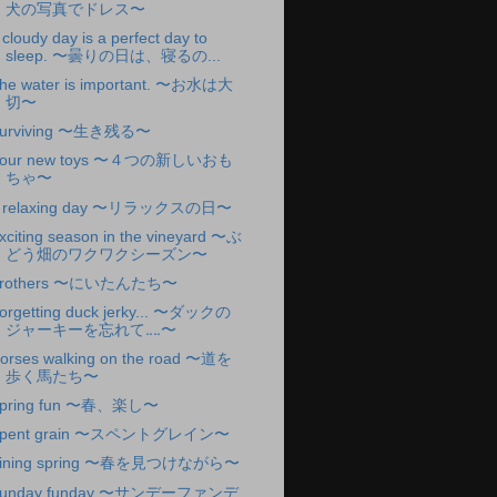
犬の写真でドレス〜
 cloudy day is a perfect day to
sleep. 〜曇りの日は、寝るの...
he water is important. 〜お水は大
切〜
urviving 〜生き残る〜
our new toys 〜４つの新しいおも
ちゃ〜
 relaxing day 〜リラックスの日〜
xciting season in the vineyard 〜ぶ
どう畑のワクワクシーズン〜
rothers 〜にいたんたち〜
orgetting duck jerky... 〜ダックの
ジャーキーを忘れて‥‥〜
orses walking on the road 〜道を
歩く馬たち〜
pring fun 〜春、楽し〜
pent grain 〜スペントグレイン〜
ining spring 〜春を見つけながら〜
unday funday 〜サンデーファンデ