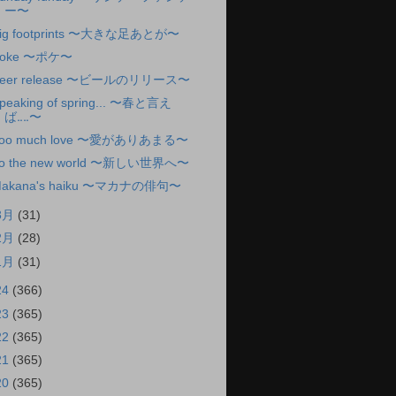
ー〜
ig footprints 〜大きな足あとが〜
oke 〜ポケ〜
eer release 〜ビールのリリース〜
peaking of spring... 〜春と言え
ば‥‥〜
oo much love 〜愛がありあまる〜
o the new world 〜新しい世界へ〜
akana's haiku 〜マカナの俳句〜
3月
(31)
2月
(28)
1月
(31)
24
(366)
23
(365)
22
(365)
21
(365)
20
(365)