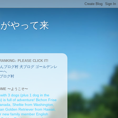
バーがやって来
RANKING♪ PLEASE CLICK IT!
ブログ村
OME 〜ようこそ〜
 with 3 dogs (plus 1 dog in the
 is full of adventure! Bichon Frise
anada, Sheltie from Washington,
an Golden Retriever from Hawaii,
r new family member English