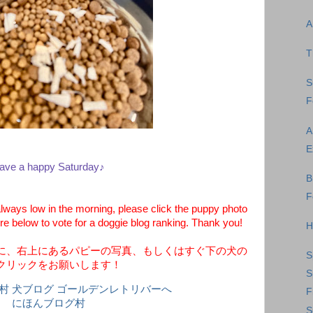
A
T
S
F
A
E
ave a happy Saturday♪
B
F
ays low in the morning, please click the puppy photo
ure below to vote for a doggie blog ranking. Thank you!
H
に、右上にあるパピーの写真、もしくはすぐ下の犬の
S
クリックをお願いします！
S
F
にほんブログ村
S