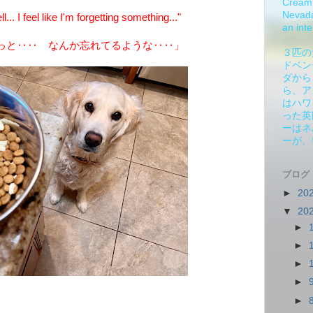
Cream 
Nevada.
. I feel like I'm forgetting something..."
an inte
っと‥‥ なんか忘れてるような‥‥」
３匹の
ドベン
ダから
ら、ア
はハワ
った英
ーはネ
ーが、
ブログ
►
20
▼
20
►
►
►
►
►