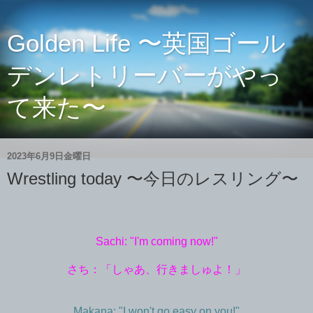
Golden Life 〜英国ゴール
デンレトリーバーがやっ
て来た〜
2023年6月9日金曜日
Wrestling today 〜今日のレスリング〜
Sachi: "I'm coming now!"
さち：「しゃあ、行きましゅよ！」
Makana: "I won't go easy on you!"