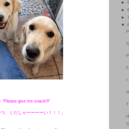
►
►
►
▼
P
S
P
F
I
I
: "Please give me snack!!!"
T
やつ、くだしゃーーーーい！！！」
H
S