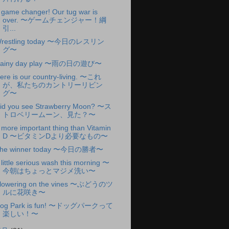
 game changer! Our tug war is
over. 〜ゲームチェンジャー！綱
引...
restling today 〜今日のレスリン
グ〜
ainy day play 〜雨の日の遊び〜
ere is our country-living. 〜これ
が、私たちのカントリーリビン
グ〜
id you see Strawberry Moon? 〜ス
トロベリームーン、見た？〜
 more important thing than Vitamin
D 〜ビタミンDより必要なもの〜
he winner today 〜今日の勝者〜
 little serious wash this morning 〜
今朝はちょっとマジメ洗い〜
lowering on the vines 〜ぶどうのツ
ルに花咲き〜
og Park is fun! 〜ドッグパークって
楽しい！〜