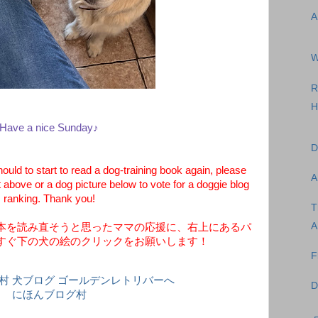
A
W
R
H
Have a nice Sunday♪
D
d to start to read a dog-training book again, please
A
t above or a dog picture below to vote for a doggie blog
ranking. Thank you!
T
A
本を読み直そうと思ったママの応援に、右上にあるパ
すぐ下の犬の絵のクリックをお願いします！
F
D
にほんブログ村