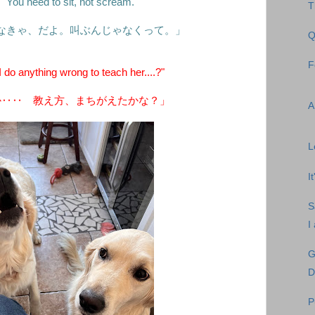
"You need to sit, not scream."
T
なきゃ、だよ。叫ぶんじゃなくって。」
Q
F
do anything wrong to teach her....?"
か‥‥ 教え方、まちがえたかな？」
A
L
I
S
I
G
D
P