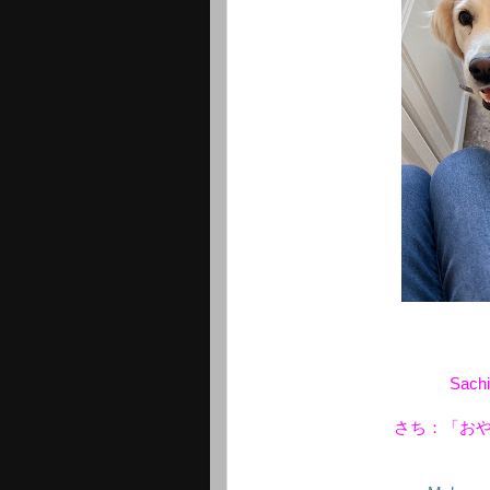
Sachi
さち：「お