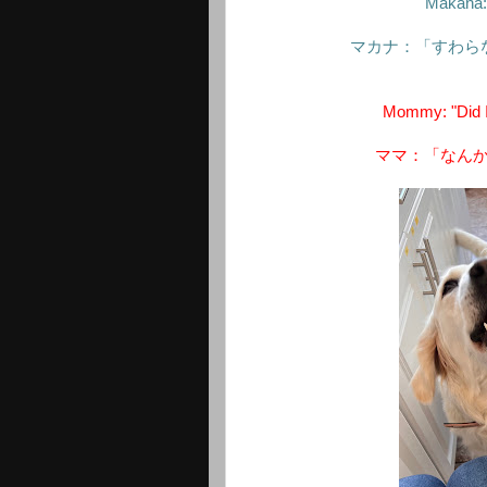
Makana: 
マカナ：「すわら
Mommy: "Did I 
ママ：「なん