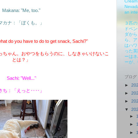
Cream 
Nevada.
Makana: "Me, too."
an inte
マカナ：「ぼくも。」
３匹の
ドベン
ダから
ら、ア
t do you have to do to get snack, Sachi?"
はハワ
った英
っちゃん。おやつをもらうのに、しなきゃいけないこ
ーはネ
とは？」
ーが、
ブログ
Sachi: "Well..."
►
20
さち：「えっと‥‥」
►
20
►
20
▼
20
►
►
►