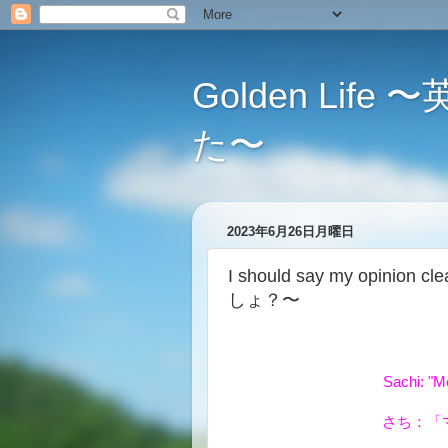
Golden L
た〜
2023年6月26日月曜日
I should say my opini
しょ？〜
Sachi: "M
さち：「