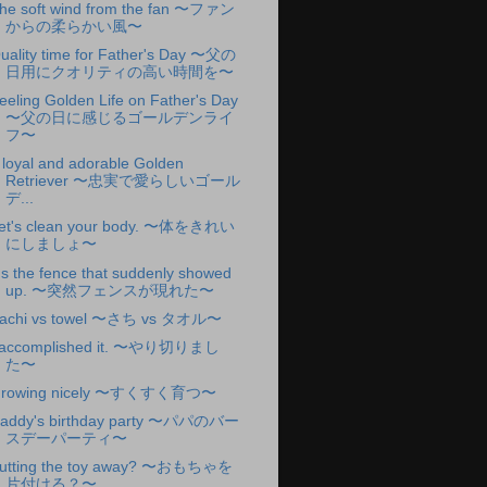
he soft wind from the fan 〜ファン
からの柔らかい風〜
uality time for Father's Day 〜父の
日用にクオリティの高い時間を〜
eeling Golden Life on Father's Day
〜父の日に感じるゴールデンライ
フ〜
 loyal and adorable Golden
Retriever 〜忠実で愛らしいゴール
デ...
et's clean your body. 〜体をきれい
にしましょ〜
t's the fence that suddenly showed
up. 〜突然フェンスが現れた〜
achi vs towel 〜さち vs タオル〜
 accomplished it. 〜やり切りまし
た〜
rowing nicely 〜すくすく育つ〜
addy's birthday party 〜パパのバー
スデーパーティ〜
utting the toy away? 〜おもちゃを
片付ける？〜