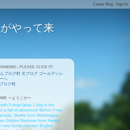
バーがやって来
RANKING♪ PLEASE CLICK IT!
ブログ村
OME 〜ようこそ〜
 with 3 dogs (plus 1 dog in the
 is full of adventure! Bichon Frise
anada, Sheltie from Washington,
an Golden Retriever from Hawaii,
r new family member English