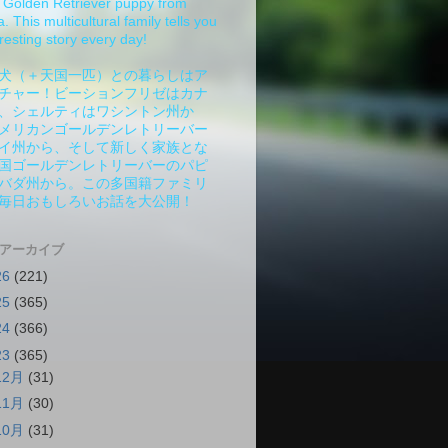
Golden Retriever puppy from
 This multicultural family tells you
resting story every day!
犬（＋天国一匹）との暮らしはア
チャー！ビーションフリゼはカナ
、シェルティはワシントン州か
メリカンゴールデンレトリーバー
イ州から、そして新しく家族とな
国ゴールデンレトリーバーのパピ
バダ州から。この多国籍ファミリ
毎日おもしろいお話を大公開！
 アーカイブ
26
(221)
25
(365)
24
(366)
23
(365)
12月
(31)
11月
(30)
10月
(31)