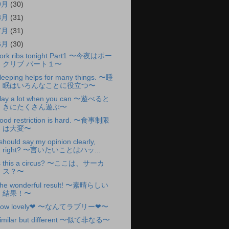
9月
(30)
8月
(31)
7月
(31)
6月
(30)
ork ribs tonight Part1 〜今夜はポー
クリブ パート１〜
leeping helps for many things. 〜睡
眠はいろんなことに役立つ〜
lay a lot when you can 〜遊べると
きにたくさん遊ぶ〜
ood restriction is hard. 〜食事制限
は大変〜
 should say my opinion clearly,
right? 〜言いたいことはハッ...
s this a circus? 〜ここは、サーカ
ス？〜
he wonderful result! 〜素晴らしい
結果！〜
ow lovely❤︎ 〜なんてラブリー❤︎〜
imilar but different 〜似て非なる〜