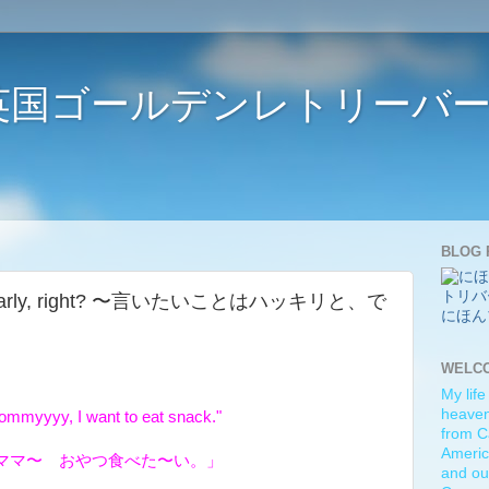
ife 〜英国ゴールデンレトリー
BLOG 
on clearly, right? 〜言いたいことはハッキリと、で
にほん
WELC
My life
heaven)
ommyyyy, I want to eat snack."
from C
Americ
ママ〜 おやつ食べた〜い。」
and ou