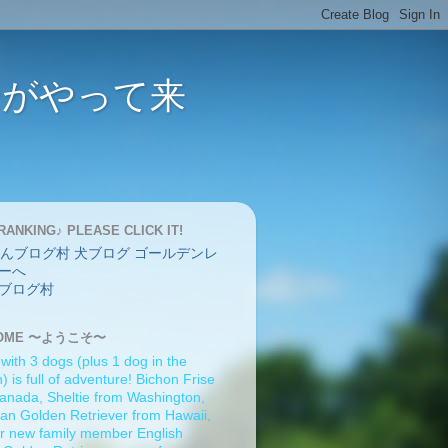
バーがやって来
RANKING♪ PLEASE CLICK IT!
ブログ村
OME 〜ようこそ〜
 with 3 dogs (plus 1 dog in the
 is full of adventure! Bichon Frise
anada, Sheltie from Washington,
an Golden Retriever from Hawaii,
r new family member English