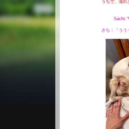
うちで、濡れ
Sachi: 
さち：「うう