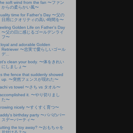
he soft wind from the fan 〜ファン
からの柔らかい風〜
uality time for Father's Day 〜父の
日用にクオリティの高い時間を〜
eeling Golden Life on Father's Day
〜父の日に感じるゴールデンライ
フ〜
 loyal and adorable Golden
Retriever 〜忠実で愛らしいゴール
デ...
et's clean your body. 〜体をきれい
にしましょ〜
t's the fence that suddenly showed
up. 〜突然フェンスが現れた〜
achi vs towel 〜さち vs タオル〜
 accomplished it. 〜やり切りまし
た〜
rowing nicely 〜すくすく育つ〜
addy's birthday party 〜パパのバー
スデーパーティ〜
utting the toy away? 〜おもちゃを
片付ける？〜