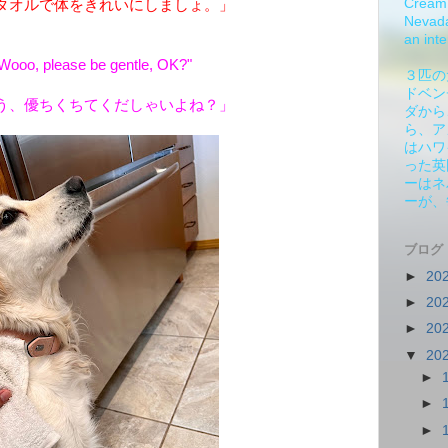
Cream 
タオルで体をきれいにしましょ。」
Nevada.
an inte
"Wooo, please be gentle, OK?"
３匹の
ドベン
う、優ちくちてくだしゃいよね？」
ダから
ら、ア
はハワ
った英
ーはネ
ーが、
ブログ
►
20
►
20
►
20
▼
20
►
►
►