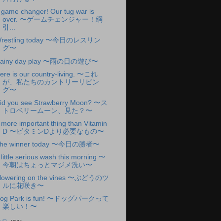
 game changer! Our tug war is
over. 〜ゲームチェンジャー！綱
引...
restling today 〜今日のレスリン
グ〜
ainy day play 〜雨の日の遊び〜
ere is our country-living. 〜これ
が、私たちのカントリーリビン
グ〜
id you see Strawberry Moon? 〜ス
トロベリームーン、見た？〜
 more important thing than Vitamin
D 〜ビタミンDより必要なもの〜
he winner today 〜今日の勝者〜
 little serious wash this morning 〜
今朝はちょっとマジメ洗い〜
lowering on the vines 〜ぶどうのツ
ルに花咲き〜
og Park is fun! 〜ドッグパークって
楽しい！〜