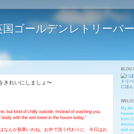
ife 〜英国ゴールデンレトリー
BLOG 
dy. 〜体をきれいにしましょ〜
にほん
WELC
My life
e, but kind of chilly outside. Instead of washing you
heaven)
ur body with the wet towel in the house today."
from C
Americ
外はなんか肌寒いわね。お外で洗う代わりに、今日はお
and ou