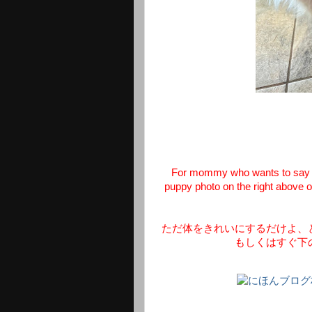
For mommy who wants to say tha
puppy photo on the right above or
ただ体をきれいにするだけよ、
もしくはすぐ下