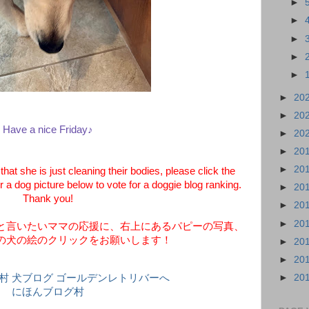
►
►
►
►
►
►
20
►
20
Have a nice Friday♪
►
20
►
20
►
20
t she is just cleaning their bodies, please click the
 a dog picture below to vote for a doggie blog ranking.
►
20
Thank you!
►
20
►
20
と言いたいママの応援に、右上にあるパピーの写真、
の犬の絵のクリックをお願いします！
►
20
►
20
►
20
にほんブログ村