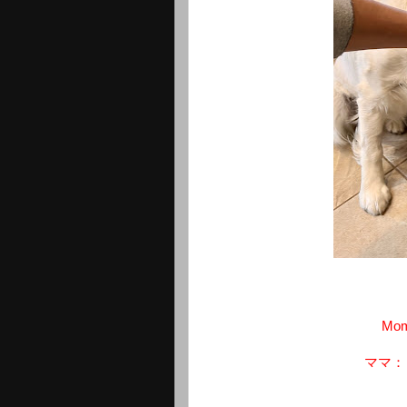
Momm
ママ：