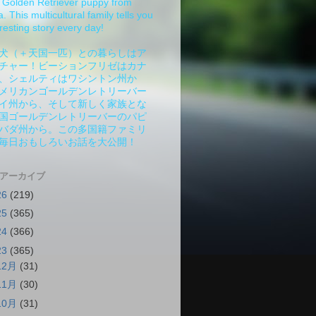
Golden Retriever puppy from
 This multicultural family tells you
resting story every day!
犬（＋天国一匹）との暮らしはア
チャー！ビーションフリゼはカナ
、シェルティはワシントン州か
メリカンゴールデンレトリーバー
イ州から、そして新しく家族とな
国ゴールデンレトリーバーのパピ
バダ州から。この多国籍ファミリ
毎日おもしろいお話を大公開！
 アーカイブ
26
(219)
25
(365)
24
(366)
23
(365)
12月
(31)
11月
(30)
10月
(31)