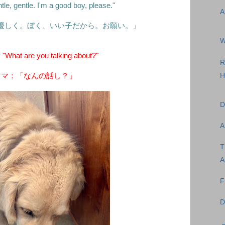
le, gentle. I'm a good boy, please."
A
優しく。ぼく、いい子だから。お願い。」
W
What are you talking about?"
R
H
ママ：「なんの話し？」
D
A
T
A
F
D