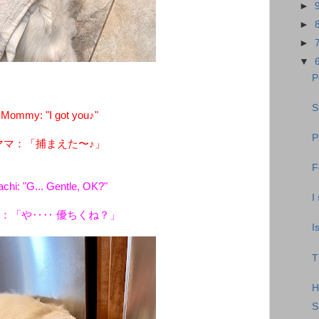
►
►
►
▼
P
S
Mommy: "I got you♪"
P
ママ：「捕まえた〜♪」
F
achi: "G... Gentle, OK?"
I
：「や‥‥ 優ちくね？」
I
T
H
S