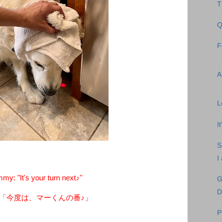
T
Q
F
A
L
I
S
I
y: "It's your turn next♪"
G
D
「今度は、マーくんの番♪」
P