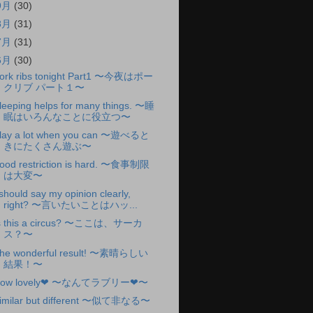
9月
(30)
8月
(31)
7月
(31)
6月
(30)
ork ribs tonight Part1 〜今夜はポー
クリブ パート１〜
leeping helps for many things. 〜睡
眠はいろんなことに役立つ〜
lay a lot when you can 〜遊べると
きにたくさん遊ぶ〜
ood restriction is hard. 〜食事制限
は大変〜
 should say my opinion clearly,
right? 〜言いたいことはハッ...
s this a circus? 〜ここは、サーカ
ス？〜
he wonderful result! 〜素晴らしい
結果！〜
ow lovely❤︎ 〜なんてラブリー❤︎〜
imilar but different 〜似て非なる〜