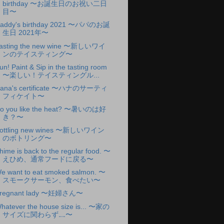
birthday 〜お誕生日のお祝い二日
目〜
addy's birthday 2021 〜パパのお誕
生日 2021年〜
asting the new wine 〜新しいワイ
ンのテイスティング〜
un! Paint & Sip in the tasting room
〜楽しい！テイスティングル...
ana's certificate 〜ハナのサーティ
フィケイト〜
o you like the heat? 〜暑いのは好
き？〜
ottling new wines 〜新しいワイン
のボトリング〜
hime is back to the regular food. 〜
えひめ、通常フードに戻る〜
e want to eat smoked salmon. 〜
スモークサーモン、食べたい〜
regnant lady 〜妊婦さん〜
hatever the house size is... 〜家の
サイズに関わらず‥‥〜