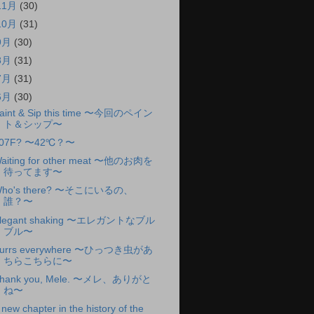
11月
(30)
10月
(31)
9月
(30)
8月
(31)
7月
(31)
6月
(30)
aint & Sip this time 〜今回のペイン
ト＆シップ〜
07F? 〜42℃？〜
aiting for other meat 〜他のお肉を
待ってます〜
ho's there? 〜そこにいるの、
誰？〜
legant shaking 〜エレガントなブル
ブル〜
urrs everywhere 〜ひっつき虫があ
ちらこちらに〜
hank you, Mele. 〜メレ、ありがと
ね〜
 new chapter in the history of the