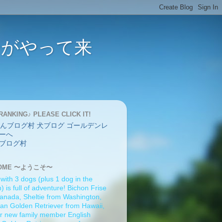
バーがやって来
RANKING♪ PLEASE CLICK IT!
ブログ村
OME 〜ようこそ〜
 with 3 dogs (plus 1 dog in the
 is full of adventure! Bichon Frise
anada, Sheltie from Washington,
an Golden Retriever from Hawaii,
r new family member English