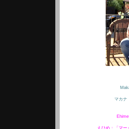
Makan
マカナ
Ehime:
えひめ：「マー