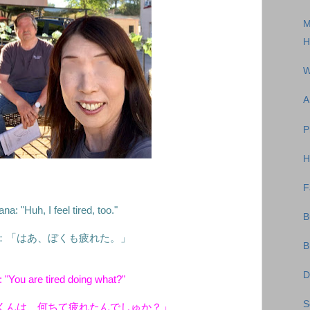
M
H
W
A
P
H
F
a: "Huh, I feel tired, too."
B
：「はあ、ぼくも疲れた。」
B
D
 "You are tired doing what?"
S
くんは、何ちて疲れたんでしゅか？」