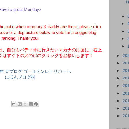
H
Have a great Monday♪
►
►
he patio when mommy & daddy are there, please click
►
bove or a dog picture below to vote for a doggie blog
ranking. Thank you!
►
►
は、自分もパティオに行きたいマカナの応援に、右上
くはすぐ下の犬の絵のクリックをお願いします！
►
20
►
20
►
20
にほんブログ村
►
20
►
20
►
20
►
20
►
20
►
20