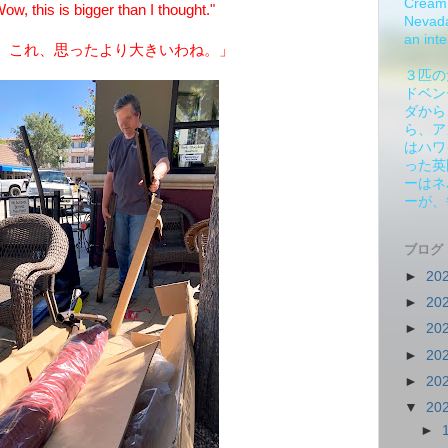
Cream 
, this is bigger than I thought."
Nevada.
an inte
、これ、思ったより大きいわね。」
３匹の
ドベン
ダから
ら、ア
はハワ
った英
ーはネ
ーが、
ブログ
►
20
►
20
►
20
►
20
►
20
▼
20
►