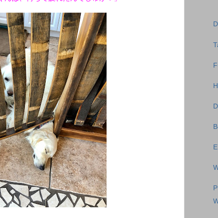
D
T
F
H
D
B
E
W
P
W