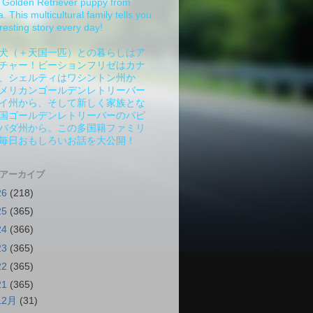
Golden Retriever puppy from
 This multicultural family tells you
resting story every day!
犬（＋天国一匹）との暮らしはア
チャー！ビーションフリゼはカナ
、シェルティはワシントン州か
メリカンゴールデンレトリーバー
イ州から、そして新しく家族とな
国ゴールデンレトリーバーのパピ
バダ州から。この多国籍ファミリ
毎日おもしろいお話を大公開！
 アーカイブ
26
(218)
25
(365)
24
(366)
23
(365)
22
(365)
21
(365)
12月
(31)