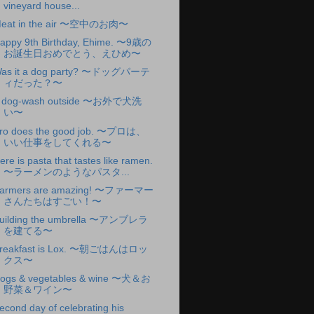
vineyard house...
eat in the air 〜空中のお肉〜
appy 9th Birthday, Ehime. 〜9歳の
お誕生日おめでとう、えひめ〜
as it a dog party? 〜ドッグパーテ
ィだった？〜
 dog-wash outside 〜お外で犬洗
い〜
ro does the good job. 〜プロは、
いい仕事をしてくれる〜
ere is pasta that tastes like ramen.
〜ラーメンのようなパスタ...
armers are amazing! 〜ファーマー
さんたちはすごい！〜
uilding the umbrella 〜アンブレラ
を建てる〜
reakfast is Lox. 〜朝ごはんはロッ
クス〜
ogs & vegetables & wine 〜犬＆お
野菜＆ワイン〜
econd day of celebrating his