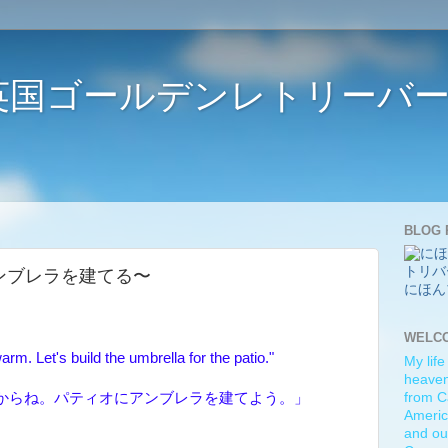
ife 〜英国ゴールデンレトリー
BLOG 
la 〜アンブレラを建てる〜
にほん
WELC
arm. Let's build the umbrella for the patio."
My life
heaven)
からね。パティオにアンブレラを建てよう。」
from C
Americ
and ou