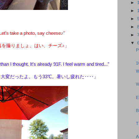
►
►
►
►
t's take a photo, say cheese♪"
►
▼
真を撮りましょ。はい、チーズ♪」
P
1
han I thought. It's already 91F. I feel warm and tired..."
W
大変だったよ。もう33℃。暑いし疲れた‥‥」
W
E
B
T
A