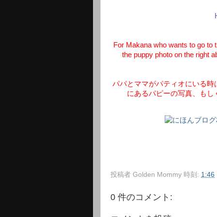
For Makana who wants to go to t
the puppy photo on the right a
パパとママがパティオにいる時
にあるパピーの写真、もし
投稿者
Golden Mommy
時刻:
1:46
0 件のコメント: