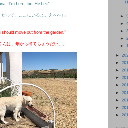
H
a: "I'm here, too. He he♪"
くだって、ここにいるよ。えへへ♪」
►
►
►
should move out from the garden."
►
くんは、畑から出てちょうだい。」
►
►
20
►
20
►
20
►
20
►
20
►
20
►
20
►
20
►
20