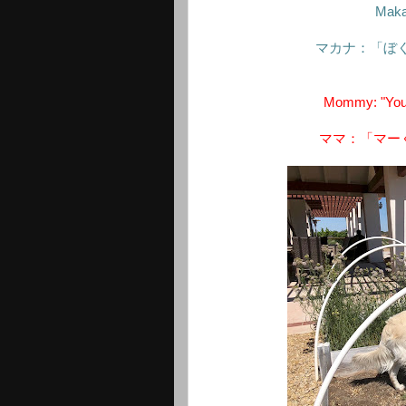
Makan
マカナ：「ぼ
Mommy: "You 
ママ：「マー