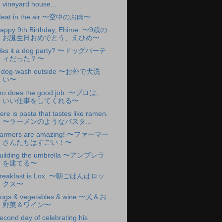
vineyard house...
eat in the air 〜空中のお肉〜
appy 9th Birthday, Ehime. 〜9歳の
お誕生日おめでとう、えひめ〜
as it a dog party? 〜ドッグパーテ
ィだった？〜
 dog-wash outside 〜お外で犬洗
い〜
ro does the good job. 〜プロは、
いい仕事をしてくれる〜
ere is pasta that tastes like ramen.
〜ラーメンのようなパスタ...
armers are amazing! 〜ファーマー
さんたちはすごい！〜
uilding the umbrella 〜アンブレラ
を建てる〜
reakfast is Lox. 〜朝ごはんはロッ
クス〜
ogs & vegetables & wine 〜犬＆お
野菜＆ワイン〜
econd day of celebrating his