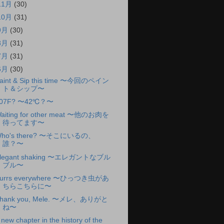
11月
(30)
10月
(31)
9月
(30)
8月
(31)
7月
(31)
6月
(30)
aint & Sip this time 〜今回のペイン
ト＆シップ〜
07F? 〜42℃？〜
aiting for other meat 〜他のお肉を
待ってます〜
ho's there? 〜そこにいるの、
誰？〜
legant shaking 〜エレガントなブル
ブル〜
urrs everywhere 〜ひっつき虫があ
ちらこちらに〜
hank you, Mele. 〜メレ、ありがと
ね〜
 new chapter in the history of the