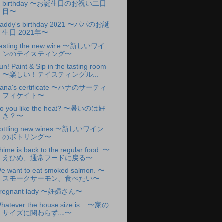
birthday 〜お誕生日のお祝い二日
目〜
addy's birthday 2021 〜パパのお誕
生日 2021年〜
asting the new wine 〜新しいワイ
ンのテイスティング〜
un! Paint & Sip in the tasting room
〜楽しい！テイスティングル...
ana's certificate 〜ハナのサーティ
フィケイト〜
o you like the heat? 〜暑いのは好
き？〜
ottling new wines 〜新しいワイン
のボトリング〜
hime is back to the regular food. 〜
えひめ、通常フードに戻る〜
e want to eat smoked salmon. 〜
スモークサーモン、食べたい〜
regnant lady 〜妊婦さん〜
hatever the house size is... 〜家の
サイズに関わらず‥‥〜