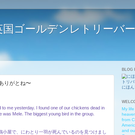
ife 〜英国ゴールデンレトリー
BLOG 
メレ、ありがとね〜
にほん
WELC
to me yesterday. I found one of our chickens dead in
My life
 was Mele. The biggest young bird in the group.
heaven)
from C
Americ
and ou
鶏小屋で、にわとり一羽が死んでいるのを見つけまし