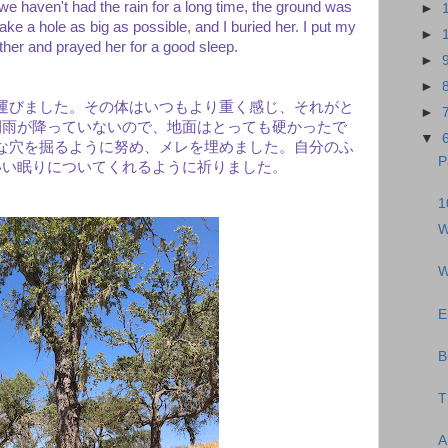
e haven't had the rain for a long time, the ground was
►
ake a hole as big as possible, and I buried her. I put my
►
her and prayed her for a good sleep.
►
►
運びました。その体はいつもより重く感じ、それがと
►
間雨が降っていないので、地面はとっても硬かったで
▼
な穴を掘るように努め、メレを埋めました。自分のふ
P
いい眠りについてくれるように祈りました。
1
W
W
E
B
T
A