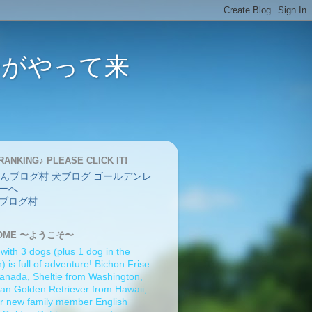
バーがやって来
RANKING♪ PLEASE CLICK IT!
ブログ村
OME 〜ようこそ〜
 with 3 dogs (plus 1 dog in the
 is full of adventure! Bichon Frise
anada, Sheltie from Washington,
an Golden Retriever from Hawaii,
r new family member English