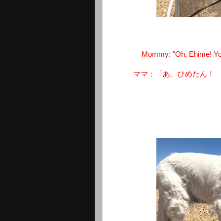
Mommy: "Oh, Ehime! You 
ママ：「あ、ひめたん！