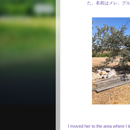
た。名前はメレ。グ
I moved her to the area where I tri