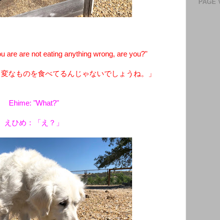
PAGE 
are are not eating anything wrong, are you?"
 変なものを食べてるんじゃないでしょうね。」
Ehime: "What?"
えひめ：「え？」