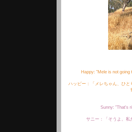
Happy: "Mele is not going 
ハッピー：「メレちゃん、ひと
Sunny: "That's ri
サニー：「そうよ。私