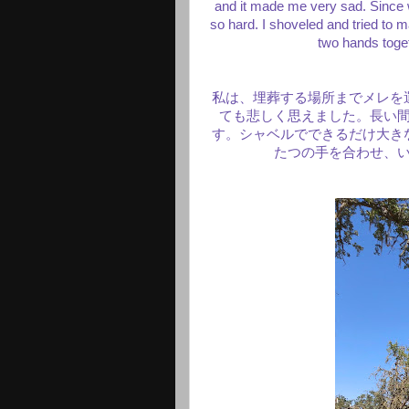
and it made me very sad. Since w
so hard. I shoveled and tried to m
two hands toget
私は、埋葬する場所までメレを
ても悲しく思えました。長い
す。シャベルでできるだけ大き
たつの手を合わせ、