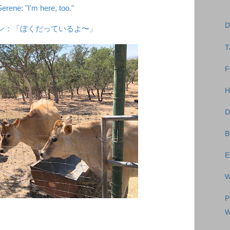
Serene: "I'm here, too."
D
ン：「ぼくだっているよ〜」
T
F
H
D
B
E
W
P
W