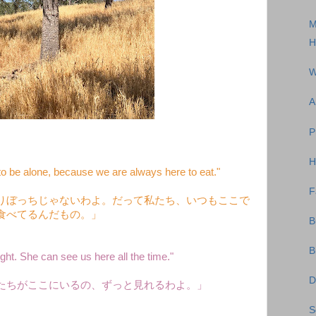
M
H
W
A
P
H
to be alone, because we are always here to eat."
F
りぼっちじゃないわよ。だって私たち、いつもここで
食べてるんだもの。」
B
B
ght. She can see us here all the time."
D
たちがここにいるの、ずっと見れるわよ。」
S