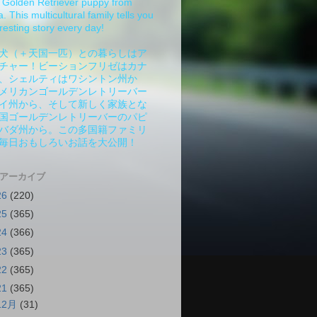
Golden Retriever puppy from
 This multicultural family tells you
resting story every day!
犬（＋天国一匹）との暮らしはア
チャー！ビーションフリゼはカナ
、シェルティはワシントン州か
メリカンゴールデンレトリーバー
イ州から、そして新しく家族とな
国ゴールデンレトリーバーのパピ
バダ州から。この多国籍ファミリ
毎日おもしろいお話を大公開！
 アーカイブ
26
(220)
25
(365)
24
(366)
23
(365)
22
(365)
21
(365)
12月
(31)