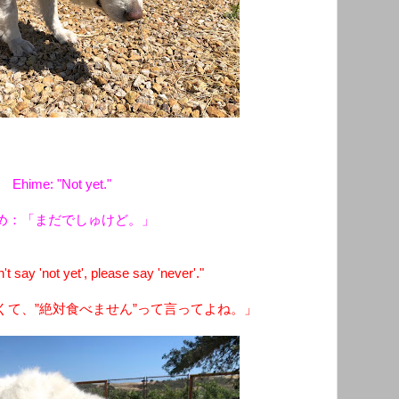
Ehime: "Not yet."
め：「まだでしゅけど。」
 say 'not yet', please say 'never'."
なくて、”絶対食べません”って言ってよね。」