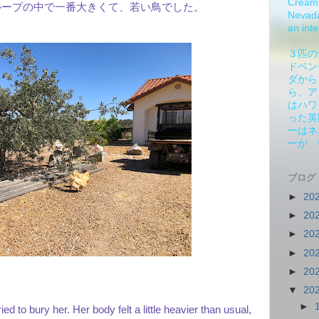
Cream 
ループの中で一番大きくて、若い鳥でした。
Nevada.
an inte
３匹の
ドベン
ダから
ら、ア
はハワ
った英
ーはネ
ーが、
ブログ
►
20
►
20
►
20
►
20
►
20
▼
20
►
ed to bury her. Her body felt a little heavier than usual,