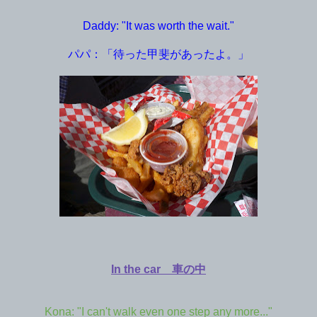
Daddy: "It was worth the wait."
パパ：「待った甲斐があったよ。」
In the car 車の中
Kona: "I can't walk even one step any more..."