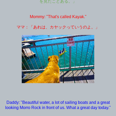
を見たことある。」
Mommy: "That's called Kayak."
ママ：「あれは、カヤックっていうのよ。」
Daddy: "Beautiful water, a lot of sailing boats and a great
looking Morro Rock in front of us. What a great day today."