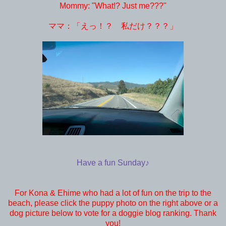
Mommy: "What!? Just me???"
ママ：「えっ！？ 私だけ？？？」
Have a fun Sunday♪
For Kona & Ehime who had a lot of fun on the trip to the
beach, please click the puppy photo on the right above or a
dog picture below to vote for a doggie blog ranking. Thank
you!