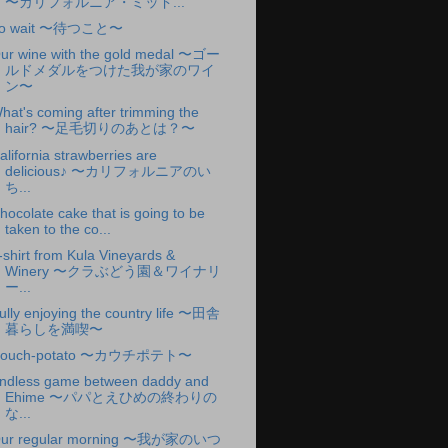
〜カリフォルニア・ミッド...
o wait 〜待つこと〜
ur wine with the gold medal 〜ゴー
ルドメダルをつけた我が家のワイ
ン〜
hat's coming after trimming the
hair? 〜足毛切りのあとは？〜
alifornia strawberries are
delicious♪ 〜カリフォルニアのい
ち...
hocolate cake that is going to be
taken to the co...
-shirt from Kula Vineyards &
Winery 〜クラぶどう園＆ワイナリ
ー...
ully enjoying the country life 〜田舎
暮らしを満喫〜
ouch-potato 〜カウチポテト〜
ndless game between daddy and
Ehime 〜パパとえひめの終わりの
な...
ur regular morning 〜我が家のいつ