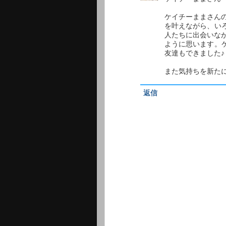
ケイチーままさん
を叶えながら、い
人たちに出会いな
ように思います。
友達もできました
また気持ちを新た
返信