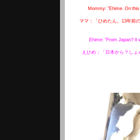
Mommy: "Ehime. On this 
ママ：「ひめたん。13年前
Ehime: "From Japan? It w
えひめ：「日本から？しょ