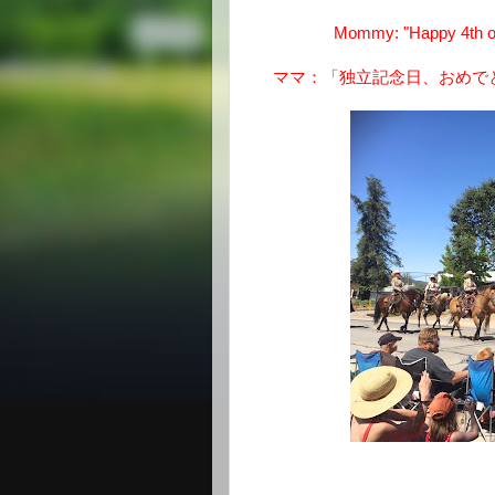
Mommy: "Happy 4th of J
ママ：「独立記念日、おめで