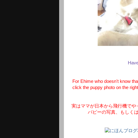
Have
For Ehime who doesn't know tha
click the puppy photo on the righ
実はママが日本から飛行機でや
パピーの写真、もしく