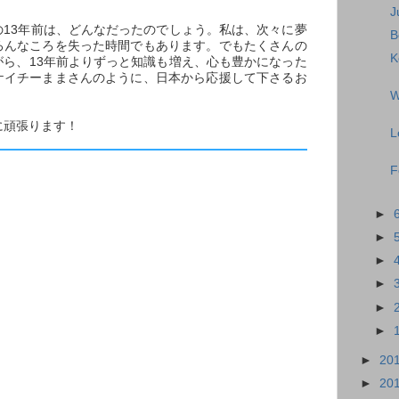
J
の13年前は、どんなだったのでしょう。私は、次々に夢
B
ろんなころを失った時間でもあります。でもたくさんの
K
がら、13年前よりずっと知識も増え、心も豊かになった
ケイチーままさんのように、日本から応援して下さるお
♪
W
に頑張ります！
L
F
►
►
►
►
►
►
►
20
►
20