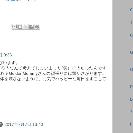
G
T
G
G
 0:36
ざいます。
ろうなんて考えてしまいました(笑）そうだったんです
G
るGoldenMommyさんの頑張りには頭がさがります。
体を壊さないように、元気でハッピーな毎日をすごして
P
B
7
F
2017年7月7日 13:40