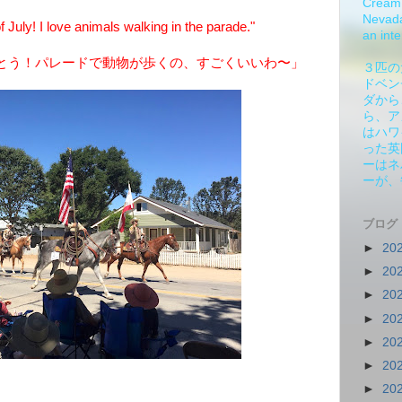
Cream 
Nevada.
uly! I love animals walking in the parade."
an inte
とう！パレードで動物が歩くの、すごくいいわ〜」
３匹の
ドベン
ダから
ら、ア
はハワ
った英
ーはネ
ーが、
ブログ
►
20
►
20
►
20
►
20
►
20
►
20
►
20