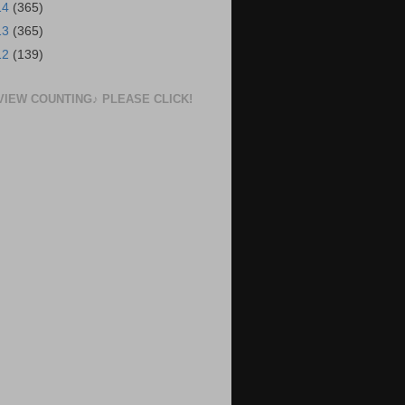
14
(365)
13
(365)
12
(139)
VIEW COUNTING♪ PLEASE CLICK!