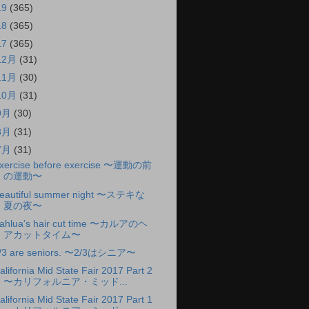
19
(365)
18
(365)
17
(365)
12月
(31)
11月
(30)
10月
(31)
9月
(30)
8月
(31)
7月
(31)
xercise before exercise 〜運動の前
の運動〜
eautiful summer night 〜ステキな
夏の夜〜
ahlua's hair cut time 〜カルアのヘ
アカットタイム〜
/3 are seniors. 〜2/3はシニア〜
alifornia Mid State Fair 2017 Part 2
〜カリフォルニア・ミッド...
alifornia Mid State Fair 2017 Part 1