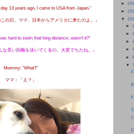
►
20
day 13 years ago, I came to USA from Japan."
►
20
▼
20
のこの日、ママ、日本からアメリカに来たのよ。」
►
►
as hard to swim that long distance, wasn't it?"
►
►
んな長い距離を泳いでくるの、大変でちたね。」
►
▼
Mommy: "What?"
E
ママ：「え？」
B
K
2
C
C