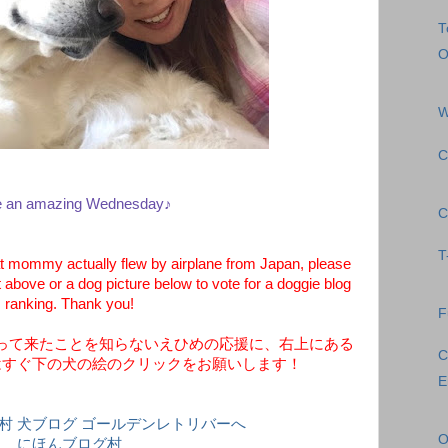
T
O
W
C
 an amazing Wednesday♪
C
T
t mommy actually flew by airplane from Japan, please
t above or a dog picture below to vote for a doggie blog
ranking. Thank you!
F
って来たことを知らないえひめの応援に、右上にある
C
はすぐ下の犬の絵のクリックをお願いします！
E
O
にほんブログ村