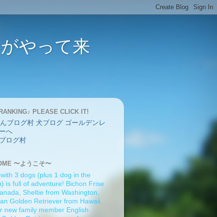
バーがやって来
RANKING♪ PLEASE CLICK IT!
ブログ村
OME 〜ようこそ〜
 with 3 dogs (plus 1 dog in the
 is full of adventure! Bichon Frise
anada, Sheltie from Washington,
an Golden Retriever from Hawaii,
r new family member English