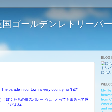
ife 〜英国ゴールデンレトリー
BLOG 
にほん
WELC
The parade in our town is very country, isn't it?"
My life
heaven)
う！ぼくたちの町のパレードは、とっても田舎って感
from C
Americ
じだよね。」
and ou