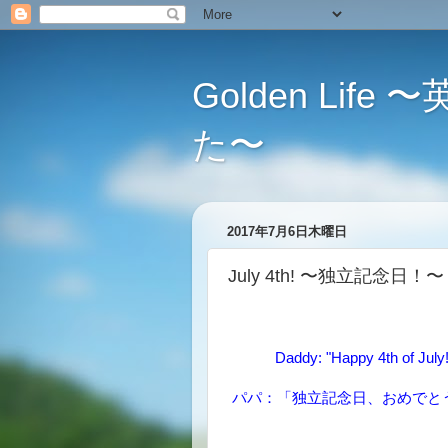
Golden L
た〜
2017年7月6日木曜日
July 4th! 〜独立記念日！〜
Daddy: "Happy 4th of July! 
パパ：「独立記念日、おめでと