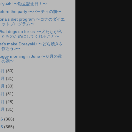
uly 4th! 〜独立記念日！〜
efore the party 〜パーティの前〜
ona's diet program 〜コナのダイエ
ットブログラム〜
hat dogs do for us. 〜犬たちが私
たちのためにしてくれること〜
et's make Dorayaki♪ 〜どら焼きを
作ろう♪〜
oggy morning in June 〜６月の霧
の朝〜
6月
(30)
5月
(31)
4月
(30)
3月
(31)
2月
(28)
1月
(31)
16
(366)
15
(365)