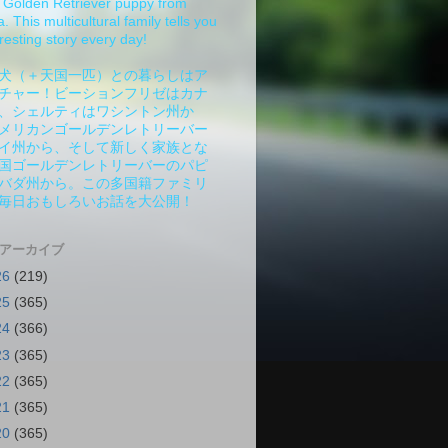
Golden Retriever puppy from
 This multicultural family tells you
resting story every day!
犬（＋天国一匹）との暮らしはア
チャー！ビーションフリゼはカナ
、シェルティはワシントン州か
メリカンゴールデンレトリーバー
イ州から、そして新しく家族とな
国ゴールデンレトリーバーのパピ
バダ州から。この多国籍ファミリ
毎日おもしろいお話を大公開！
 アーカイブ
26
(219)
25
(365)
24
(366)
23
(365)
22
(365)
21
(365)
20
(365)