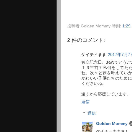
投稿者
Golden Mommy
時刻:
1:29
2 件のコメント:
ケイティまま
2017年7月7日
独立記念日、おめでとうご
１３年前？私何をしてただ
ね。次々と夢を叶えていかれ
かわいい子供たちのために
くださいね。
遠くから応援しています。
返信
返信
Golden Mommy
ケイチーままさん