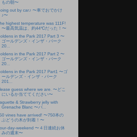
もの朝〜
oing out by car♪ 〜車でおでかけ
♪〜
he highest temperature was 111F!
〜最高気温は、約44℃だった！〜
oldens in the Park 2017 Part 3 〜
ゴールデンズ・インザ・パーク
20...
oldens in the Park 2017 Part 2 〜
ゴールデンズ・インザ・パーク
20...
oldens in the Park 2017 Part1 〜ゴ
ールデンズ・インザ・パーク
201...
lease guess where we are. 〜どこ
にいるか当ててください〜
aguette & Strawberry jelly with
Grenache Blanc 〜バ...
50 vines have arrived! 〜750本の
ぶどうの木が到着！〜
our-day-weekend 〜４日連続お休
みの週末〜