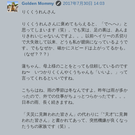
Golden Mommy
2017年7月30日 14:03
りくくうれんさん
りくくうれんさんに褒めてもらえると、「でへへ♪」と
思ってしまいます（笑）。でも実は、足の裏は、あんま
りきれいじゃないんですよ。。。以前ヘイリーの爪切り
で大失敗して以来、どうも私が臆病になっているようで
す。でもなぜか、確かにスピードは上がってるかも。
（なぜ？？？）
蓮ちゃん、母上様のことをとっても信頼しているのです
ね〜 いつかりくくんやくうちゃんも「いいよ。」って
言ってくれるといいですね。
こちらはね、雨の季節は冬なんですよ。昨年は雨が多か
ったので、外での仕事がちょっとつらかったです。。。
日本の雨、長く続きますね。
「天災に見舞われた皆さん」の代わりに「”天才”に見舞
われた皆さん」と書かれてあって、突然機嫌が良くなっ
たうちの家族です（笑）。