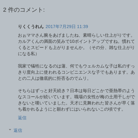
2 件のコメント:
りくくうれん
2017年7月29日 11:39
おぉママさん腕をあげましたね、素晴らしい仕上がりです。
カルアくんの満面の笑みで10ポイントアップですね。慣れて
くるとスピードも上がりませんか。（その分、雑な仕上がり
になる私）
我家で犠牲になるのは蓮、何でもウェルカムな子は私のすっ
きり度向上に使われるコンビニエンスな子でもあります。あ
との二人は徹底的に拒否るのでムリ。
そちらはずっと好天続き？日本は毎日どこかで亜熱帯のよう
なスコールが続いています。職場の女性が梅の土用干しがで
きないと嘆いていました。天才に見舞われた皆さんが早く落
ち着かれるようにと願わずにはいられないこの頃です。
返信
返信