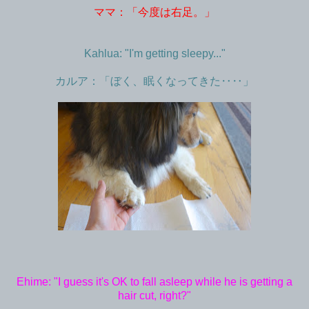
ママ：「今度は右足。」
Kahlua: "I'm getting sleepy..."
カルア：「ぼく、眠くなってきた‥‥」
Ehime: "I guess it's OK to fall asleep while he is getting a
hair cut, right?"