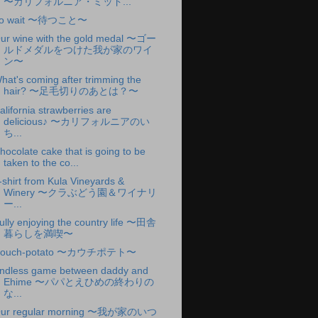
〜カリフォルニア・ミッド...
o wait 〜待つこと〜
ur wine with the gold medal 〜ゴー
ルドメダルをつけた我が家のワイ
ン〜
hat's coming after trimming the
hair? 〜足毛切りのあとは？〜
alifornia strawberries are
delicious♪ 〜カリフォルニアのい
ち...
hocolate cake that is going to be
taken to the co...
-shirt from Kula Vineyards &
Winery 〜クラぶどう園＆ワイナリ
ー...
ully enjoying the country life 〜田舎
暮らしを満喫〜
ouch-potato 〜カウチポテト〜
ndless game between daddy and
Ehime 〜パパとえひめの終わりの
な...
ur regular morning 〜我が家のいつ