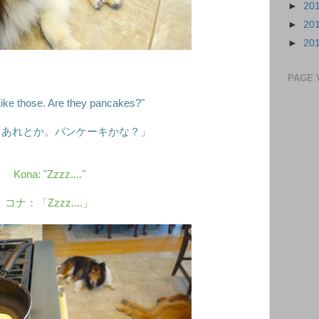
►
20
►
20
►
20
PAGE 
Like those. Are they pancakes?"
「あれとか。パンケーキかな？」
Kona: "Zzzz...."
コナ：「Zzzz....」