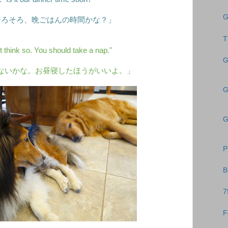
G
そろそろ、晩ごはんの時間かな？」
T
t think so. You should take a nap."
G
ないかな。お昼寝したほうがいいよ。」
G
G
P
B
7
F