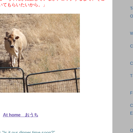
いてもらいたいから。」
T
O
W
C
C
T
F
C
E
At home おうち
O
 "Is it our dinner time soon?"