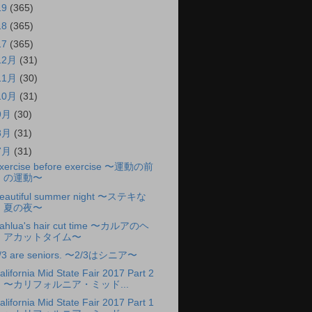
19
(365)
18
(365)
17
(365)
12月
(31)
11月
(30)
10月
(31)
9月
(30)
8月
(31)
7月
(31)
xercise before exercise 〜運動の前
の運動〜
eautiful summer night 〜ステキな
夏の夜〜
ahlua's hair cut time 〜カルアのヘ
アカットタイム〜
/3 are seniors. 〜2/3はシニア〜
alifornia Mid State Fair 2017 Part 2
〜カリフォルニア・ミッド...
alifornia Mid State Fair 2017 Part 1