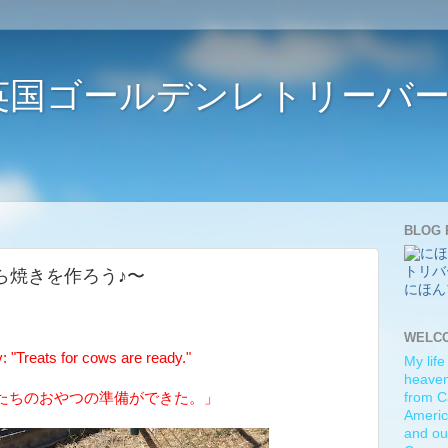
ife 〜英国ゴールデンレトリー
BLOG 
♪ 〜どら焼きを作ろう♪〜
にほん
WELC
"Treats for cows are ready."
My life
heaven)
たちのおやつの準備ができた。」
from C
Americ
and ou