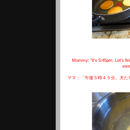
Mommy: "It's 5:45pm. Let's fi
swee
ママ：「午後５時４５分。犬た