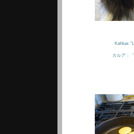
Kahlua: "
カルア：