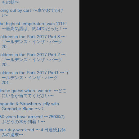
もの朝〜
oing out by car♪ 〜車でおでかけ
♪〜
he highest temperature was 111F!
〜最高気温は、約44℃だった！〜
oldens in the Park 2017 Part 3 〜
ゴールデンズ・インザ・パーク
20...
oldens in the Park 2017 Part 2 〜
ゴールデンズ・インザ・パーク
20...
oldens in the Park 2017 Part1 〜ゴ
ールデンズ・インザ・パーク
201...
lease guess where we are. 〜どこ
にいるか当ててください〜
aguette & Strawberry jelly with
Grenache Blanc 〜バ...
50 vines have arrived! 〜750本の
ぶどうの木が到着！〜
our-day-weekend 〜４日連続お休
みの週末〜