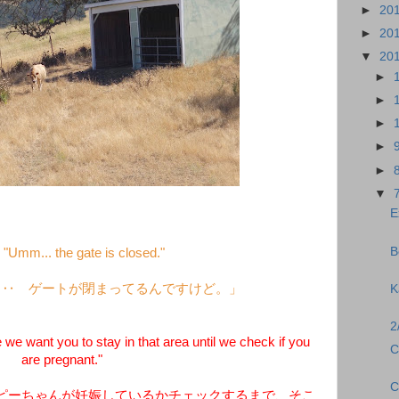
►
20
►
20
▼
20
►
►
►
►
►
▼
E
B
"Umm... the gate is closed."
‥‥ ゲートが閉まってるんですけど。」
K
2
e want you to stay in that area until we check if you
C
are pregnant."
C
ピーちゃんが妊娠しているかチェックするまで、そこ