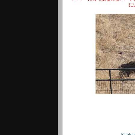
に
Kahlua: