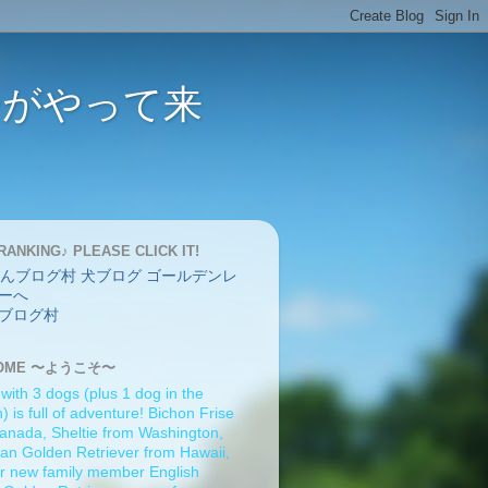
バーがやって来
RANKING♪ PLEASE CLICK IT!
ブログ村
OME 〜ようこそ〜
 with 3 dogs (plus 1 dog in the
 is full of adventure! Bichon Frise
anada, Sheltie from Washington,
an Golden Retriever from Hawaii,
r new family member English