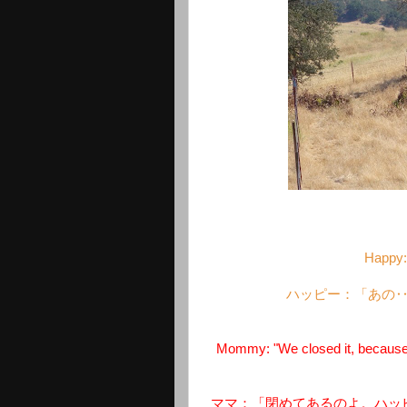
Happy: 
ハッピー：「あの
Mommy: "We closed it, because w
ママ：「閉めてあるのよ。ハッ