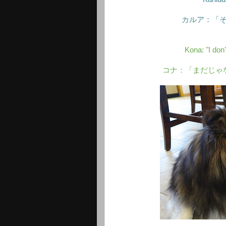
カルア：「
Kona: "I don'
コナ：「まだじゃ