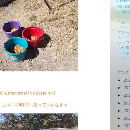
Cream 
Nevada.
an inte
３匹の
ドベン
ダから
ら、ア
はハワ
った英
ーはネ
ーが、
ブログ
►
20
►
20
h, treat time! I've got to run!"
►
20
►
20
、おやつの時間！走っていかなきゃ！」
►
20
►
20
►
20