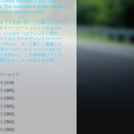
Golden Retriever puppy from
 This multicultural family tells you
resting story every day!
犬（＋天国一匹）との暮らしはア
チャー！ビーションフリゼはカナ
、シェルティはワシントン州か
メリカンゴールデンレトリーバー
イ州から、そして新しく家族とな
国ゴールデンレトリーバーのパピ
バダ州から。この多国籍ファミリ
毎日おもしろいお話を大公開！
 アーカイブ
26
(218)
25
(365)
24
(366)
23
(365)
22
(365)
21
(365)
20
(365)