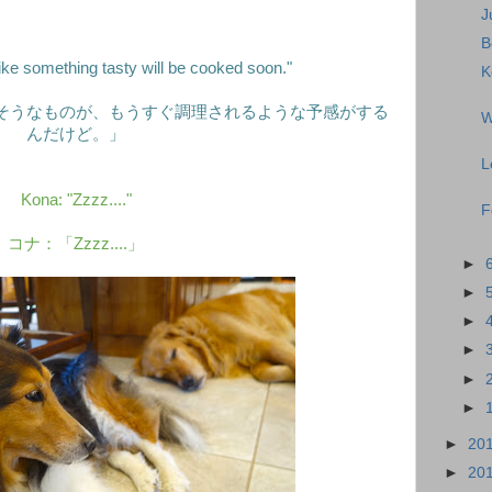
J
B
 like something tasty will be cooked soon."
K
そうなものが、もうすぐ調理されるような予感がする
W
んだけど。」
L
Kona: "Zzzz...."
F
コナ：「Zzzz....」
►
►
►
►
►
►
►
20
►
20