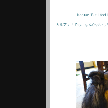
Kahlua: "But, I feel
カルア：「でも、なんかおいし