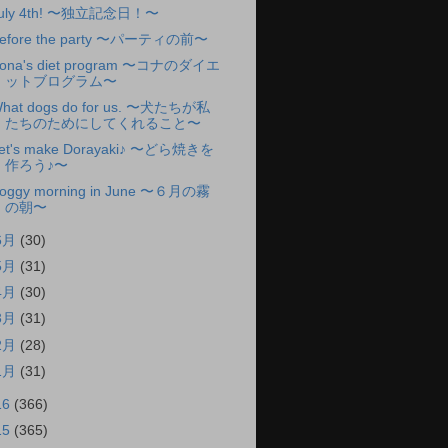
uly 4th! 〜独立記念日！〜
efore the party 〜パーティの前〜
ona's diet program 〜コナのダイエ
ットブログラム〜
hat dogs do for us. 〜犬たちが私
たちのためにしてくれること〜
et's make Dorayaki♪ 〜どら焼きを
作ろう♪〜
oggy morning in June 〜６月の霧
の朝〜
6月
(30)
5月
(31)
4月
(30)
3月
(31)
2月
(28)
1月
(31)
16
(366)
15
(365)