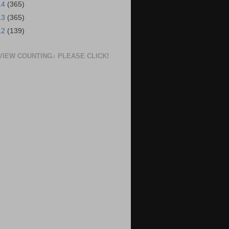
14
(365)
13
(365)
12
(139)
VIEW COUNTING♪ PLEASE CLICK!