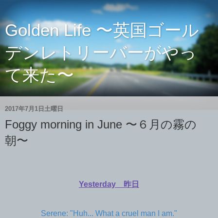
Golden Life 〜英国ゴール
デンレトリーバーがやっ
て来た〜
2017年7月1日土曜日
Foggy morning in June 〜６月の霧の
朝〜
Yesterday 昨日
Serene: "Huh... What a cruel man I am."