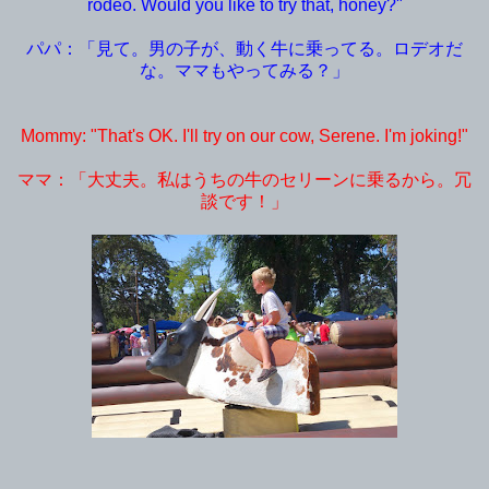
rodeo. Would you like to try that, honey?"
パパ：「見て。男の子が、動く牛に乗ってる。ロデオだ
な。ママもやってみる？」
Mommy: "That's OK. I'll try on our cow, Serene. I'm joking!"
ママ：「大丈夫。私はうちの牛のセリーンに乗るから。冗
談です！」