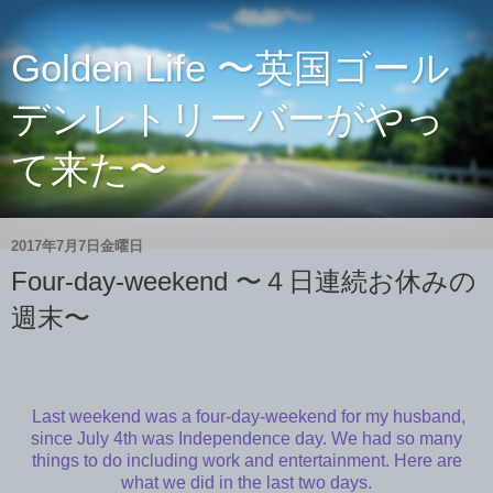
Golden Life 〜英国ゴール
デンレトリーバーがやっ
て来た〜
2017年7月7日金曜日
Four-day-weekend 〜４日連続お休みの
週末〜
Last weekend was a four-day-weekend for my husband,
since July 4th was Independence day. We had so many
things to do including work and entertainment. Here are
what we did in the last two days.