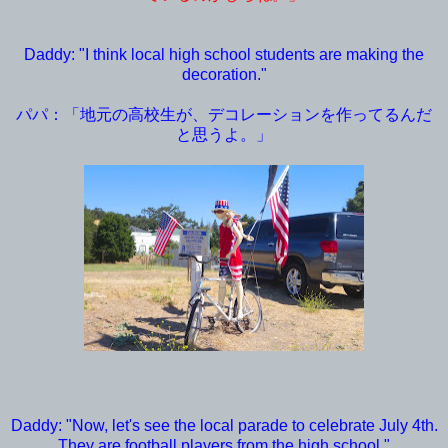
Daddy: "I think local high school students are making the
decoration."
パパ：「地元の高校生が、デコレーションを作ってるんだ
と思うよ。」
Daddy: "Now, let's see the local parade to celebrate July 4th.
They are football players from the high school."