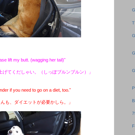
G
T
G
G
se lift my butt. (wagging her tail)"
G
上げてくだしゃい。（しっぽブルンブルン）」
P
er if you need to go on a diet, too."
B
たんも、ダイエットが必要かしら。」
7
F