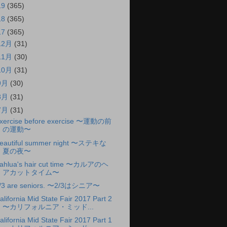
19
(365)
18
(365)
17
(365)
12月
(31)
11月
(30)
10月
(31)
9月
(30)
8月
(31)
7月
(31)
xercise before exercise 〜運動の前
の運動〜
eautiful summer night 〜ステキな
夏の夜〜
ahlua's hair cut time 〜カルアのヘ
アカットタイム〜
/3 are seniors. 〜2/3はシニア〜
alifornia Mid State Fair 2017 Part 2
〜カリフォルニア・ミッド...
alifornia Mid State Fair 2017 Part 1