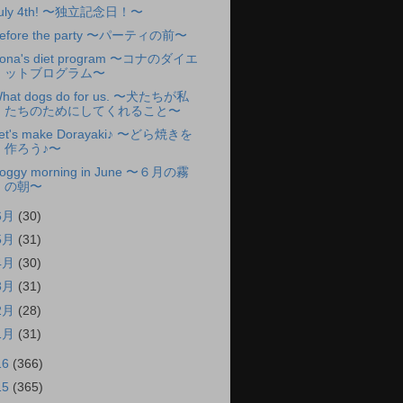
uly 4th! 〜独立記念日！〜
efore the party 〜パーティの前〜
ona's diet program 〜コナのダイエ
ットブログラム〜
hat dogs do for us. 〜犬たちが私
たちのためにしてくれること〜
et's make Dorayaki♪ 〜どら焼きを
作ろう♪〜
oggy morning in June 〜６月の霧
の朝〜
6月
(30)
5月
(31)
4月
(30)
3月
(31)
2月
(28)
1月
(31)
16
(366)
15
(365)