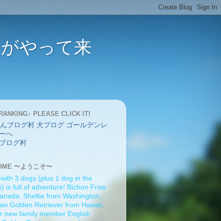
バーがやって来
RANKING♪ PLEASE CLICK IT!
ブログ村
OME 〜ようこそ〜
 with 3 dogs (plus 1 dog in the
 is full of adventure! Bichon Frise
anada, Sheltie from Washington,
an Golden Retriever from Hawaii,
r new family member English