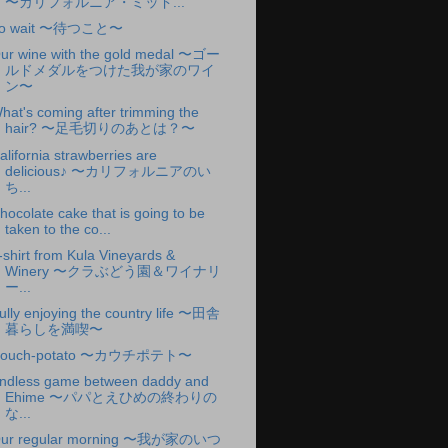
〜カリフォルニア・ミッド...
o wait 〜待つこと〜
ur wine with the gold medal 〜ゴー
ルドメダルをつけた我が家のワイ
ン〜
hat's coming after trimming the
hair? 〜足毛切りのあとは？〜
alifornia strawberries are
delicious♪ 〜カリフォルニアのい
ち...
hocolate cake that is going to be
taken to the co...
-shirt from Kula Vineyards &
Winery 〜クラぶどう園＆ワイナリ
ー...
ully enjoying the country life 〜田舎
暮らしを満喫〜
ouch-potato 〜カウチポテト〜
ndless game between daddy and
Ehime 〜パパとえひめの終わりの
な...
ur regular morning 〜我が家のいつ