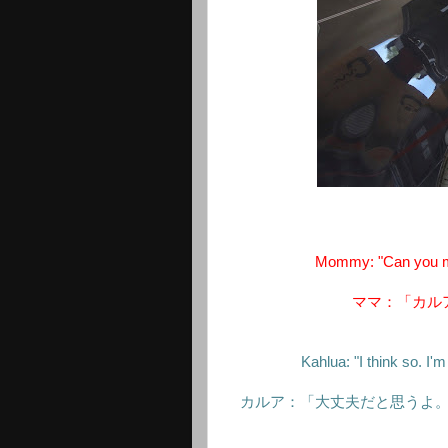
Mommy: "Can you ma
ママ：「カル
Kahlua: "I think so. I'
カルア：「大丈夫だと思うよ