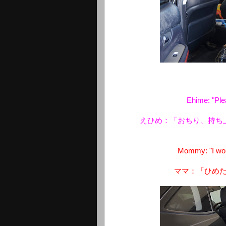
Ehime: "Plea
えひめ：「おちり、持ち
Mommy: "I wond
ママ：「ひめ