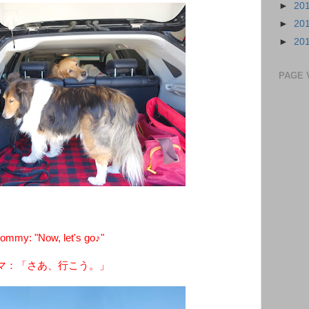
►
20
►
20
►
20
PAGE 
ommy: "Now, let's go♪"
マ：「さあ、行こう。」