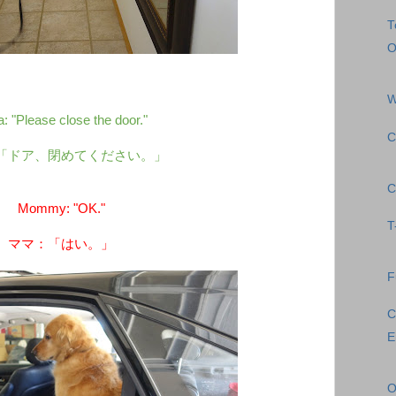
T
O
W
: "Please close the door."
C
「ドア、閉めてください。」
C
Mommy: "OK."
T
ママ：「はい。」
F
C
E
O