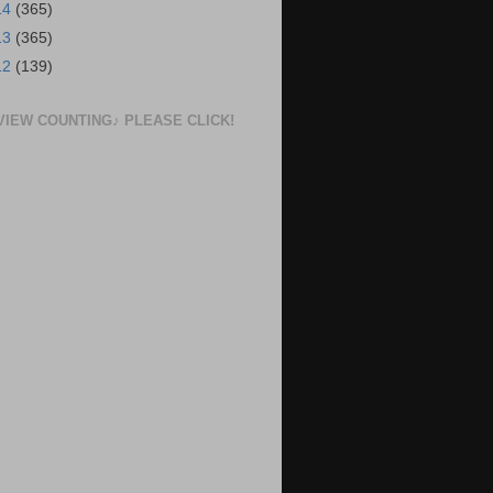
14
(365)
13
(365)
12
(139)
VIEW COUNTING♪ PLEASE CLICK!