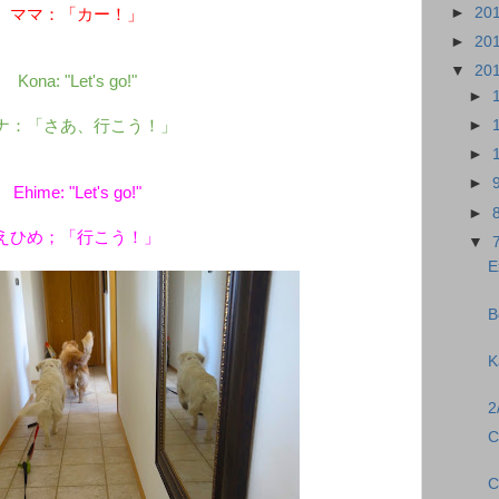
►
20
ママ：「カー！」
►
20
▼
20
Kona: "Let's go!"
►
ナ：「さあ、行こう！」
►
►
►
Ehime: "Let's go!"
►
えひめ；「行こう！」
▼
E
B
K
2
C
C