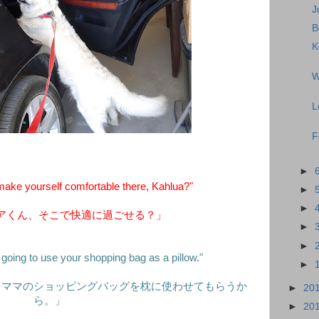
J
B
K
W
L
F
►
ke yourself comfortable there, Kahlua?"
►
►
アくん、そこで快適に過ごせる？」
►
►
m going to use your shopping bag as a pillow."
►
。ママのショッピングバッグを枕に使わせてもらうか
►
20
ら。」
►
20