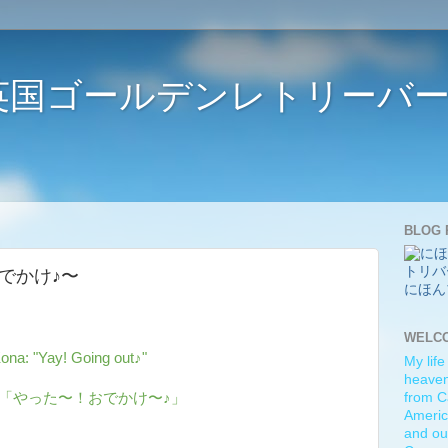
ife 〜英国ゴールデンレトリー
BLOG 
車でおでかけ♪〜
にほん
WELC
ona: "Yay! Going out♪"
My life
heaven)
「やった〜！おでかけ〜♪」
from C
Americ
and ou