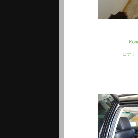
Kona
コナ：