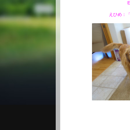
E
えひめ：