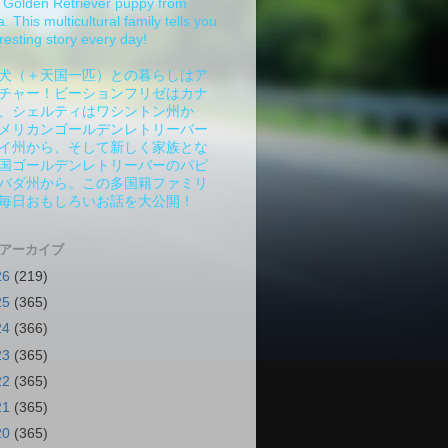
Golden Retriever puppy from
 This multicultural family tells you
resting story every day!
犬（＋天国一匹）との暮らしはア
チャー！ビーションフリゼはカナ
、シェルティはワシントン州か
メリカンゴールデンレトリーバー
イ州から、そして新しく家族とな
国ゴールデンレトリーバーのパピ
バダ州から。この多国籍ファミリ
毎日おもしろいお話を大公開！
 アーカイブ
26
(219)
25
(365)
24
(366)
23
(365)
22
(365)
21
(365)
20
(365)