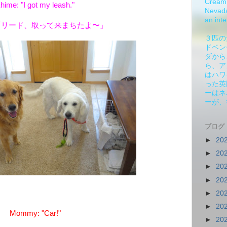
Cream 
hime: "I got my leash."
Nevada.
an inte
「リード、取って来まちたよ〜」
３匹の
ドベン
ダから
ら、ア
はハワ
った英
ーはネ
ーが、
ブログ
►
20
►
20
►
20
►
20
►
20
►
20
Mommy: "Car!"
►
20