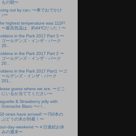
もの朝〜
oing out by car♪ 〜車でおでかけ
♪〜
he highest temperature was 111F!
〜最高気温は、約44℃だった！〜
oldens in the Park 2017 Part 3 〜
ゴールデンズ・インザ・パーク
20...
oldens in the Park 2017 Part 2 〜
ゴールデンズ・インザ・パーク
20...
oldens in the Park 2017 Part1 〜ゴ
ールデンズ・インザ・パーク
201...
lease guess where we are. 〜どこ
にいるか当ててください〜
aguette & Strawberry jelly with
Grenache Blanc 〜バ...
50 vines have arrived! 〜750本の
ぶどうの木が到着！〜
our-day-weekend 〜４日連続お休
みの週末〜