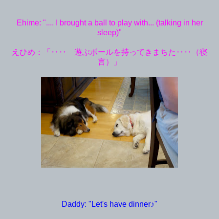
Ehime: ".... I brought a ball to play with... (talking in her
sleep)"
えひめ：「‥‥ 遊ぶボールを持ってきまちた‥‥（寝
言）」
Daddy: "Let's have dinner♪"