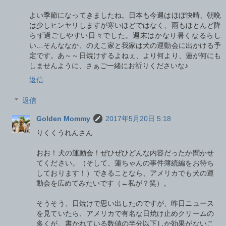
よい季節になってきましたね。日本も今週はほぼ快晴、朝晩
は少しヒンヤリしますが寒いほどではなく、雨もほとんど降
らず過ごしやすい日々でした。週末はかなり暑くなるらし
い…そんななか、のえこ家と我家は犬の運動会に出かける予
定です。あ～～日焼けするよねぇ、より何より、蓮が何にも
しませんように、さぁご一緒にお祈りくださいな♪
返信
返信
Golden Mommy
2017年5月20日 5:18
りくくうれんさん
おお！犬の運動会！ぜひぜひどんな内容だったか聞かせ
てください。（そして、蓮ちゃんの事件簿続編をお待ち
しております！）できることなら、アメリカでも犬の運
動会を広めてみたいです（←私が？笑）。
そうそう、日焼けで思い出したのですが、昨日ニュース
を見ていたら、アメリカで有名な日焼け止めクリームの
多くが、書かれている数値の半分以下しか効果がないこ