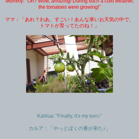
Mommy: "Oh? Wow, amazing! During such a cold weather,
the tomatoes were growing!"
ママ：「あれ？わあ、すごい！あんな寒いお天気の中で、
トマトが育ってたのね！」
Kahlua: "Finally, it's my turn♪"
カルア：「やっとぼくの番が来た♪」