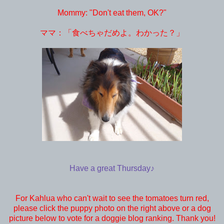
Mommy: "Don't eat them, OK?"
ママ：「食べちゃだめよ。わかった？」
Have a great Thursday♪
For Kahlua who can't wait to see the tomatoes turn red,
please click the puppy photo on the right above or a dog
picture below to vote for a doggie blog ranking. Thank you!