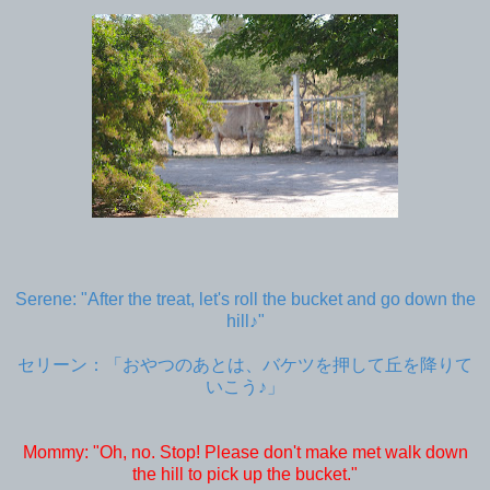
Serene: "After the treat, let's roll the bucket and go down the
hill♪"
セリーン：「おやつのあとは、バケツを押して丘を降りて
いこう♪」
Mommy: "Oh, no. Stop! Please don't make met walk down
the hill to pick up the bucket."