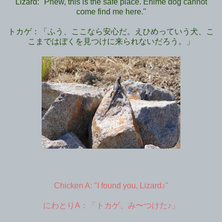
Lizard: "Phew, this is the safe place. Ehime dog cannot
come find me here."
トカゲ：「ふう、ここなら安心だ。えひめっていう犬、こ
こまではぼくを見つけに来られないだろう。」
Chicken A: "I found you, Lizard♪"
にわとりA：「トカゲ、み〜つけた♪」