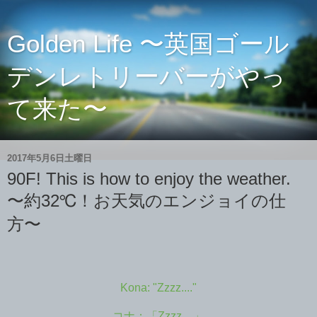
Golden Life 〜英国ゴール
デンレトリーバーがやっ
て来た〜
2017年5月6日土曜日
90F! This is how to enjoy the weather.
〜約32℃！お天気のエンジョイの仕
方〜
Kona: "Zzzz...."
コナ：「Zzzz....」