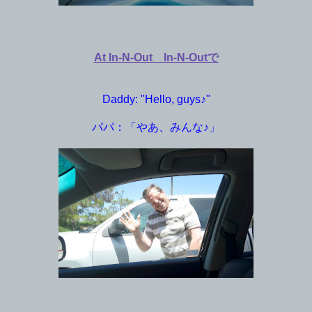
At In-N-Out In-N-Outで
Daddy: "Hello, guys♪"
パパ：「やあ、みんな♪」