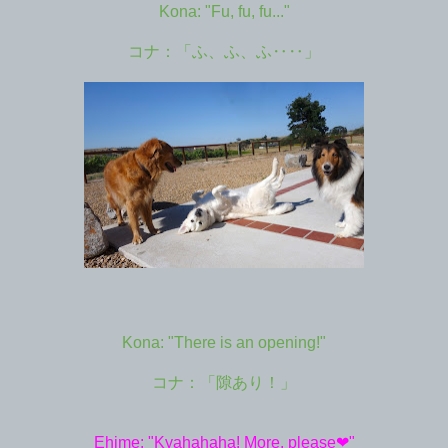
Kona: "Fu, fu, fu..."
コナ：「ふ、ふ、ふ‥‥」
Kona: "There is an opening!"
コナ：「隙あり！」
Ehime: "Kyahahaha! More, please❤︎"