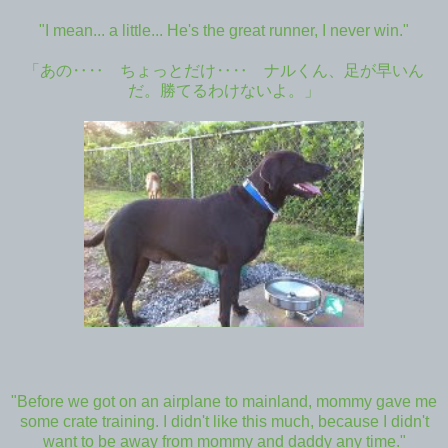
"I mean... a little... He's the great runner, I never win."
「あの‥‥ ちょっとだけ‥‥ ナルくん、足が早いん
だ。勝てるわけないよ。」
"Before we got on an airplane to mainland, mommy gave me
some crate training. I didn't like this much, because I didn't
want to be away from mommy and daddy any time."