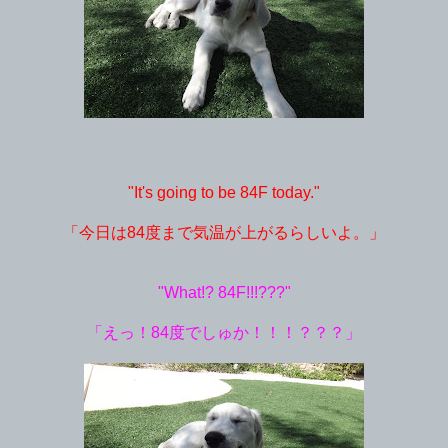
"It's going to be 84F today."
「今日は84度まで気温が上がるらしいよ。」
"What!? 84F!!!???"
「えっ！84度でしゅか！！！？？？」