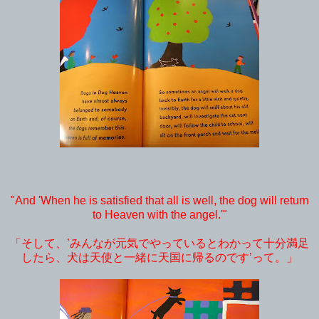
"And 'When he is satisfied that all is well, the dog will return
to Heaven with the angel.'"
「そして、’みんなが元気でやっているとわかって十分満足
したら、犬は天使と一緒に天国に帰るのです’って。」