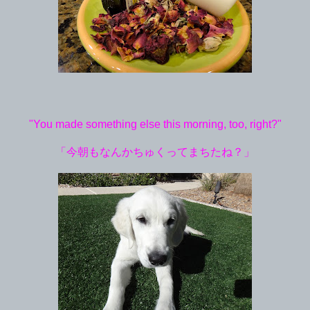
"You made something else this morning, too, right?"
「今朝もなんかちゅくってまちたね？」