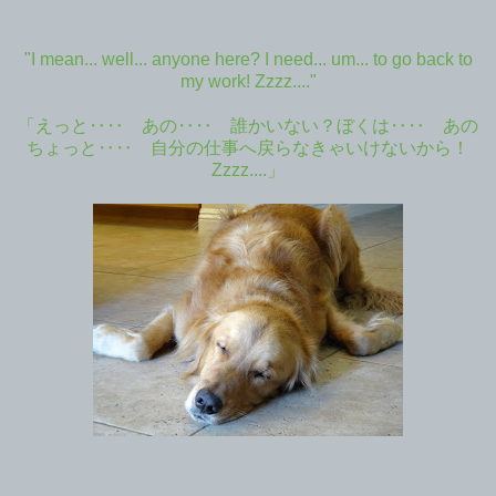
"I mean... well... anyone here? I need... um... to go back to
my work! Zzzz...."
「えっと‥‥ あの‥‥ 誰かいない？ぼくは‥‥ あの
ちょっと‥‥ 自分の仕事へ戻らなきゃいけないから！
Zzzz....」