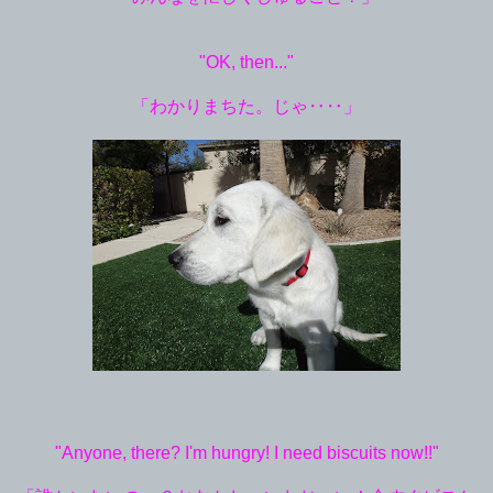
"OK, then..."
「わかりまちた。じゃ‥‥」
"Anyone, there? I'm hungry! I need biscuits now!!"