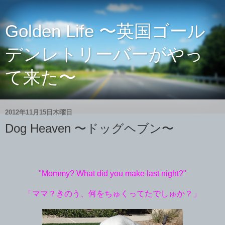
Golden Life 〜英国ゴール
デンレトリーバーがやっ
て来た〜
2012年11月15日木曜日
Dog Heaven 〜ドッグヘブン〜
"Mommy? What did you make last night?"
「ママ？きのう、何をちゅくってたでしゅか？」