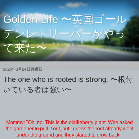
Golden Life 〜英国ゴール
デンレトリーバーがやっ
て来た〜
2025年3月24日月曜日
The one who is rooted is strong. 〜根付
いている者は強い〜
Mommy: "Oh, no. This is the olallieberry plant. Wee asked
the gardener to pull it out, but I guess the root already went
under the ground and they started to grow back."