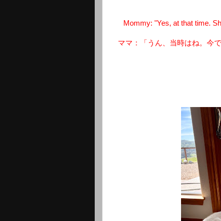
Mommy: "Yes, at that time. S
ママ：「うん、当時はね。今で