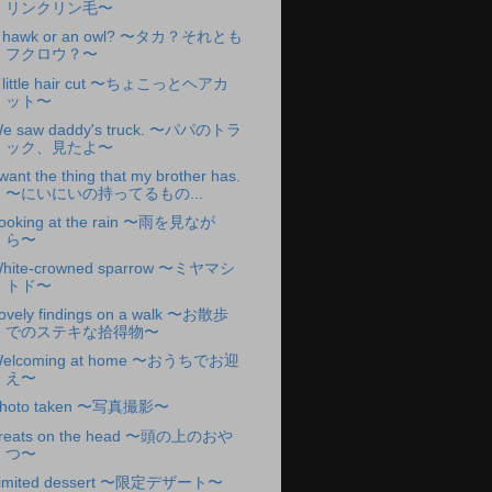
リンクリン毛〜
 hawk or an owl? 〜タカ？それとも
フクロウ？〜
 little hair cut 〜ちょこっとヘアカ
ット〜
e saw daddy's truck. 〜パパのトラ
ック、見たよ〜
 want the thing that my brother has.
〜にいにいの持ってるもの...
ooking at the rain 〜雨を見なが
ら〜
hite-crowned sparrow 〜ミヤマシ
トド〜
ovely findings on a walk 〜お散歩
でのステキな拾得物〜
elcoming at home 〜おうちでお迎
え〜
hoto taken 〜写真撮影〜
reats on the head 〜頭の上のおや
つ〜
imited dessert 〜限定デザート〜