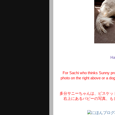
Ha
For Sachi who thinks Sunny pro
photo on the right above or a dog
多分サニーちゃんは、ビスケッ
右上にあるパピーの写真、も