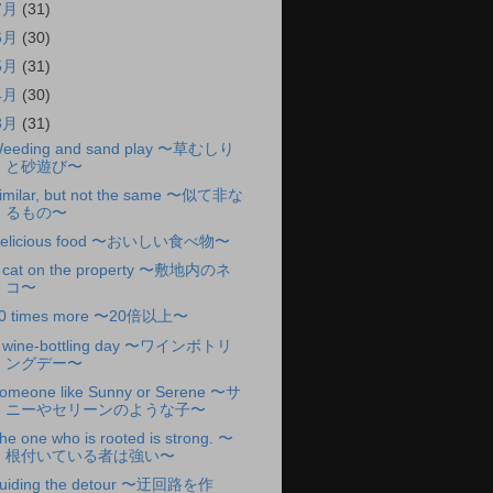
7月
(31)
6月
(30)
5月
(31)
4月
(30)
3月
(31)
eeding and sand play 〜草むしり
と砂遊び〜
imilar, but not the same 〜似て非な
るもの〜
elicious food 〜おいしい食べ物〜
 cat on the property 〜敷地内のネ
コ〜
0 times more 〜20倍以上〜
 wine-bottling day 〜ワインボトリ
ングデー〜
omeone like Sunny or Serene 〜サ
ニーやセリーンのような子〜
he one who is rooted is strong. 〜
根付いている者は強い〜
uiding the detour 〜迂回路を作