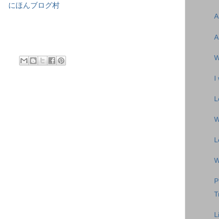
にほんブログ村
A
A
W
I
L
W
L
W
P
T
L