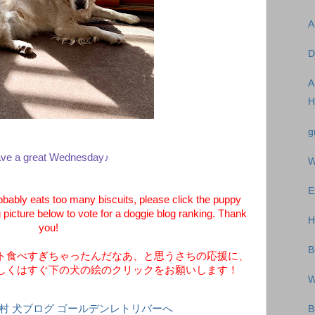
A
D
A
H
g
ve a great Wednesday♪
W
E
bably eats too many biscuits, please click the puppy
 picture below to vote for a doggie blog ranking. Thank
H
you!
B
ト食べすぎちゃったんだなあ、と思うさちの応援に、
しくはすぐ下の犬の絵のクリックをお願いします！
W
B