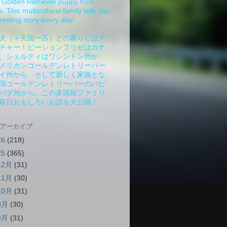
Golden Retriever puppy from
 This multicultural family tells you
resting story every day!
犬（＋天国一匹）との暮らしはア
チャー！ビーションフリゼはカナ
、シェルティはワシントン州か
メリカンゴールデンレトリーバー
イ州から、そして新しく家族とな
国ゴールデンレトリーバーのパピ
バダ州から。この多国籍ファミリ
毎日おもしろいお話を大公開！
 アーカイブ
26
(218)
25
(365)
12月
(31)
11月
(30)
10月
(31)
9月
(30)
8月
(31)