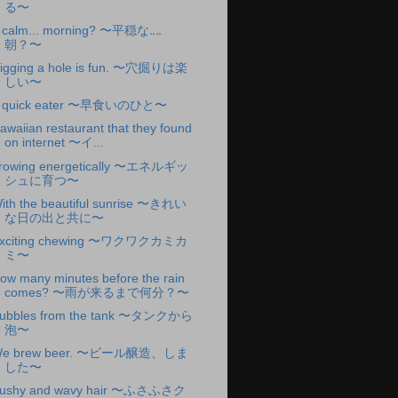
る〜
 calm... morning? 〜平穏な‥‥
朝？〜
igging a hole is fun. 〜穴掘りは楽
しい〜
 quick eater 〜早食いのひと〜
awaiian restaurant that they found
on internet 〜イ...
rowing energetically 〜エネルギッ
シュに育つ〜
ith the beautiful sunrise 〜きれい
な日の出と共に〜
xciting chewing 〜ワクワクカミカ
ミ〜
ow many minutes before the rain
comes? 〜雨が来るまで何分？〜
ubbles from the tank 〜タンクから
泡〜
e brew beer. 〜ビール醸造、しま
した〜
ushy and wavy hair 〜ふさふさク