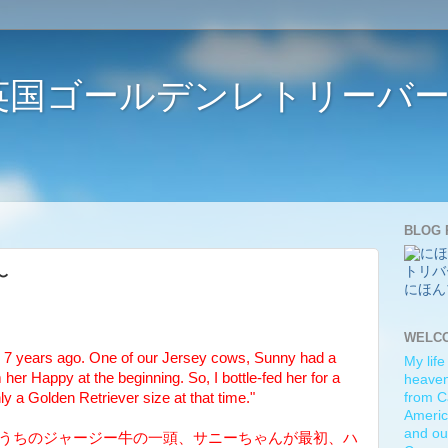
ife 〜英国ゴールデンレトリー
BLOG 
〜
にほん
WELC
 7 years ago. One of our Jersey cows, Sunny had a
My life
her Happy at the beginning. So, I bottle-fed her for a
heaven)
y a Golden Retriever size at that time."
from C
Americ
and ou
。うちのジャージー牛の一頭、サニーちゃんが最初、ハ