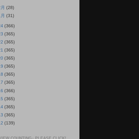
2月
(28)
1月
(31)
24
(366)
23
(365)
22
(365)
21
(365)
20
(365)
19
(365)
18
(365)
17
(365)
16
(366)
15
(365)
14
(365)
13
(365)
12
(139)
VIEW COUNTING♪ PLEASE CLICK!