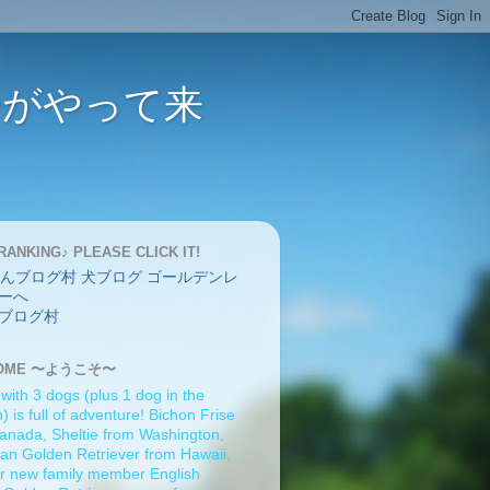
バーがやって来
RANKING♪ PLEASE CLICK IT!
ブログ村
OME 〜ようこそ〜
 with 3 dogs (plus 1 dog in the
 is full of adventure! Bichon Frise
anada, Sheltie from Washington,
an Golden Retriever from Hawaii,
r new family member English