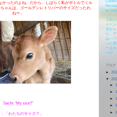
Cream 
なかったのよね。だから、しばらく私がボトルでミル
Nevada.
ーちゃんは、ゴールデンレトリバーのサイズだったわ
an inte
ね〜」
３匹の
ドベン
ダから
ら、ア
はハワ
った英
ーはネ
ーが、
ブログ
►
20
▼
20
►
►
►
Sachi: "My size?"
►
►
ち：「わたちのサイズ？」