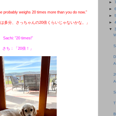
►
►
he probably weighs 20 times more than you do now."
►
は多分、さっちゃんの20倍くらいじゃないかな。」
►
▼
W
Sachi: "20 times!"
S
さち：「20倍！」
D
A
2
A
S
T
B