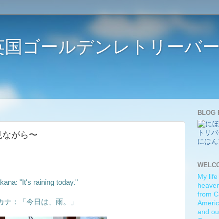
ife 〜英国ゴールデンレトリー
BLOG 
〜雨を見ながら〜
にほん
WELC
My life
ana: "It's raining today."
heaven)
from C
カナ：「今日は、雨。」
Americ
and ou