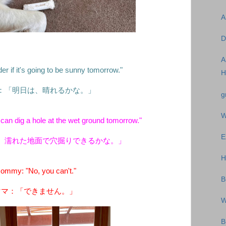
A
D
A
r if it's going to be sunny tomorrow."
H
：「明日は、晴れるかな。」
g
W
 can dig a hole at the wet ground tomorrow."
E
、濡れた地面で穴掘りできるかな。」
H
ommy: "No, you can't."
B
ママ：「できません。」
W
B