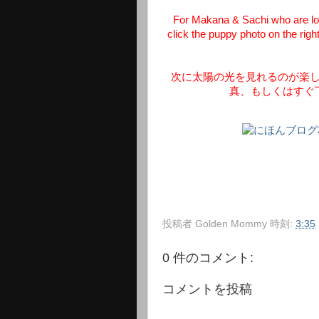
For Makana & Sachi who are look
click the puppy photo on the righ
次に太陽の光を見れるのが楽
真、もしくはすぐ
投稿者
Golden Mommy
時刻:
3:35
0 件のコメント:
コメントを投稿