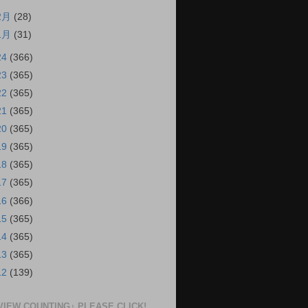
2月
(28)
1月
(31)
24
(366)
23
(365)
22
(365)
21
(365)
20
(365)
19
(365)
18
(365)
17
(365)
16
(366)
15
(365)
14
(365)
13
(365)
12
(139)
VIEW COUNTING♪ PLEASE CLICK!