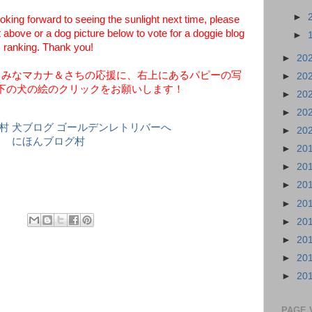
►
ing forward to seeing the sunlight next time, please
t above or a dog picture below to vote for a doggie blog
►
ranking. Thank you!
►
20
しみなマカナ＆さちの応援に、右上にあるパピーの写
►
20
下の犬の絵のクリックをお願いします！
►
20
►
20
►
20
にほんブログ村
►
20
►
20
►
20
►
20
►
20
►
20
►
20
►
20
PAGE 