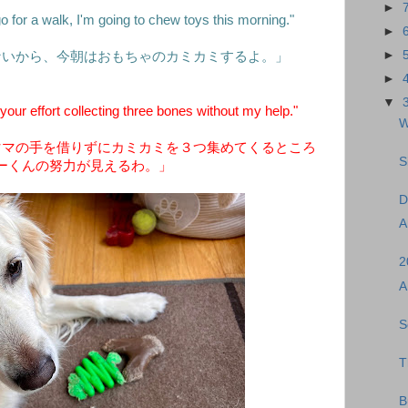
►
for a walk, I'm going to chew toys this morning."
►
►
ないから、今朝はおもちゃのカミカミするよ。」
►
▼
our effort collecting three bones without my help."
W
ママの手を借りずにカミカミを３つ集めてくるところ
S
ーくんの努力が見えるわ。」
D
A
2
A
S
T
B