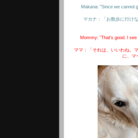
Makana: "Since we cannot go 
マカナ：「お散歩に行け
Mommy: "That's good. I see y
ママ：「それは、いいわね。
に、マ