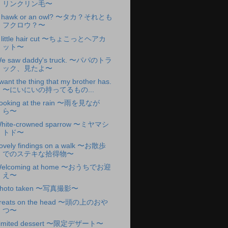
リンクリン毛〜
 hawk or an owl? 〜タカ？それとも
フクロウ？〜
 little hair cut 〜ちょこっとヘアカ
ット〜
e saw daddy's truck. 〜パパのトラ
ック、見たよ〜
 want the thing that my brother has.
〜にいにいの持ってるもの...
ooking at the rain 〜雨を見なが
ら〜
hite-crowned sparrow 〜ミヤマシ
トド〜
ovely findings on a walk 〜お散歩
でのステキな拾得物〜
elcoming at home 〜おうちでお迎
え〜
hoto taken 〜写真撮影〜
reats on the head 〜頭の上のおや
つ〜
imited dessert 〜限定デザート〜