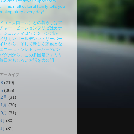
Golden Retriever puppy from
 This multicultural family tells you
resting story every day!
犬（＋天国一匹）との暮らしはア
チャー！ビーションフリゼはカナ
、シェルティはワシントン州か
メリカンゴールデンレトリーバー
イ州から、そして新しく家族とな
国ゴールデンレトリーバーのパピ
バダ州から。この多国籍ファミリ
毎日おもしろいお話を大公開！
 アーカイブ
26
(219)
25
(365)
12月
(31)
11月
(30)
10月
(31)
9月
(30)
8月
(31)