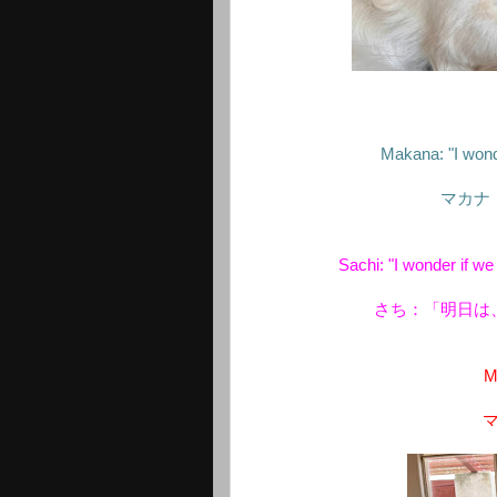
Makana: "I wonde
マカナ
Sachi: "I wonder if we
さち：「明日は
M