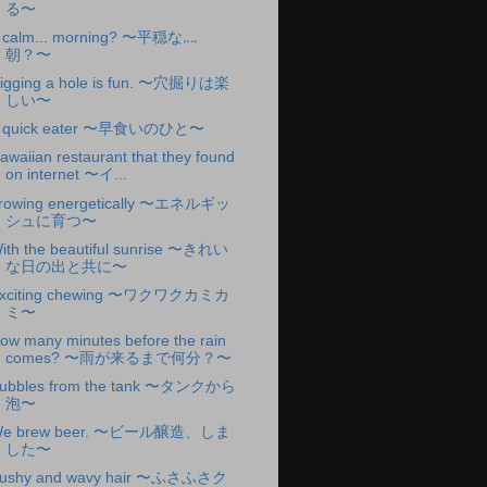
る〜
 calm... morning? 〜平穏な‥‥
朝？〜
igging a hole is fun. 〜穴掘りは楽
しい〜
 quick eater 〜早食いのひと〜
awaiian restaurant that they found
on internet 〜イ...
rowing energetically 〜エネルギッ
シュに育つ〜
ith the beautiful sunrise 〜きれい
な日の出と共に〜
xciting chewing 〜ワクワクカミカ
ミ〜
ow many minutes before the rain
comes? 〜雨が来るまで何分？〜
ubbles from the tank 〜タンクから
泡〜
e brew beer. 〜ビール醸造、しま
した〜
ushy and wavy hair 〜ふさふさク