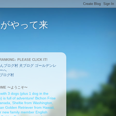
バーがやって来
RANKING♪ PLEASE CLICK IT!
ブログ村
OME 〜ようこそ〜
 with 3 dogs (plus 1 dog in the
 is full of adventure! Bichon Frise
anada, Sheltie from Washington,
an Golden Retriever from Hawaii,
r new family member English