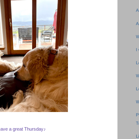
A
A
W
I
L
W
L
W
P
T
ave a great Thursday♪
L