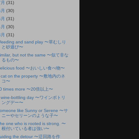
7月
(31)
6月
(30)
5月
(31)
4月
(30)
3月
(31)
eeding and sand play 〜草むしり
と砂遊び〜
imilar, but not the same 〜似て非な
るもの〜
elicious food 〜おいしい食べ物〜
 cat on the property 〜敷地内のネ
コ〜
0 times more 〜20倍以上〜
 wine-bottling day 〜ワインボトリ
ングデー〜
omeone like Sunny or Serene 〜サ
ニーやセリーンのような子〜
he one who is rooted is strong. 〜
根付いている者は強い〜
uiding the detour 〜迂回路を作