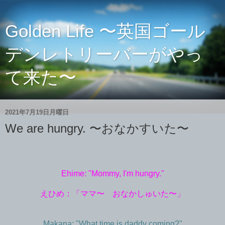
Golden Life 〜英国ゴール
デンレトリーバーがやっ
て来た〜
2021年7月19日月曜日
We are hungry. 〜おなかすいた〜
Ehime: "Mommy, I'm hungry."
えひめ：「ママ〜 おなかしゅいた〜」
Makana: "What time is daddy coming?"