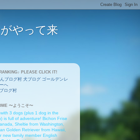
バーがやって来
RANKING♪ PLEASE CLICK IT!
ブログ村
OME 〜ようこそ〜
 with 3 dogs (plus 1 dog in the
 is full of adventure! Bichon Frise
anada, Sheltie from Washington,
an Golden Retriever from Hawaii,
r new family member English