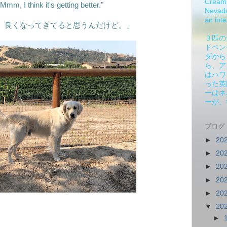
Cream 
mm, I think it's getting better."
Nevada.
an inte
、良くなってきてると思うんだけど。」
３匹の
ドベン
ダから
ら、ア
はハワ
った英
ーはネ
ーが、
ブログ
►
20
►
20
►
20
►
20
►
20
▼
20
►