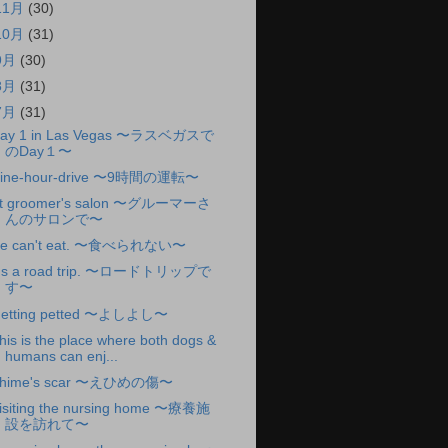
11月
(30)
10月
(31)
9月
(30)
8月
(31)
7月
(31)
ay 1 in Las Vegas 〜ラスベガスで
のDay１〜
ine-hour-drive 〜9時間の運転〜
t groomer's salon 〜グルーマーさ
んのサロンで〜
e can't eat. 〜食べられない〜
t's a road trip. 〜ロードトリップで
す〜
etting petted 〜よしよし〜
his is the place where both dogs &
humans can enj...
hime's scar 〜えひめの傷〜
isiting the nursing home 〜療養施
設を訪れて〜