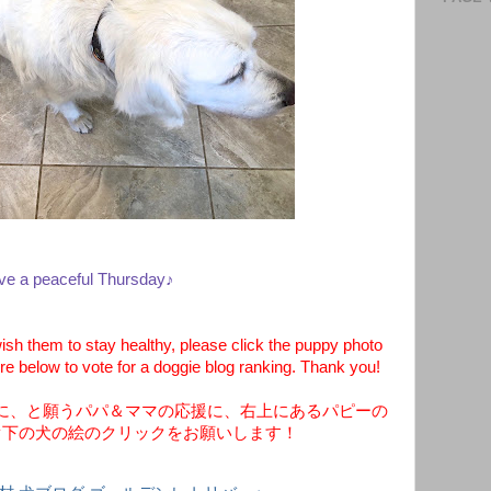
ve a peaceful Thursday♪
h them to stay healthy, please click the puppy photo
ure below to vote for a doggie blog ranking. Thank you!
に、と願うパパ＆ママの応援に、右上にあるパピーの
ぐ下の犬の絵のクリックをお願いします！