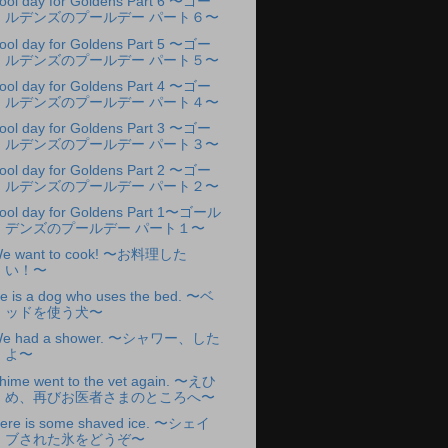
ool day for Goldens Part 6 〜ゴー
ルデンズのプールデー パート６〜
ool day for Goldens Part 5 〜ゴー
ルデンズのプールデー パート５〜
ool day for Goldens Part 4 〜ゴー
ルデンズのプールデー パート４〜
ool day for Goldens Part 3 〜ゴー
ルデンズのプールデー パート３〜
ool day for Goldens Part 2 〜ゴー
ルデンズのプールデー パート２〜
ool day for Goldens Part 1〜ゴール
デンズのプールデー パート１〜
e want to cook! 〜お料理した
い！〜
e is a dog who uses the bed. 〜ベ
ッドを使う犬〜
e had a shower. 〜シャワー、した
よ〜
hime went to the vet again. 〜えひ
め、再びお医者さまのところへ〜
ere is some shaved ice. 〜シェイ
ブされた氷をどうぞ〜