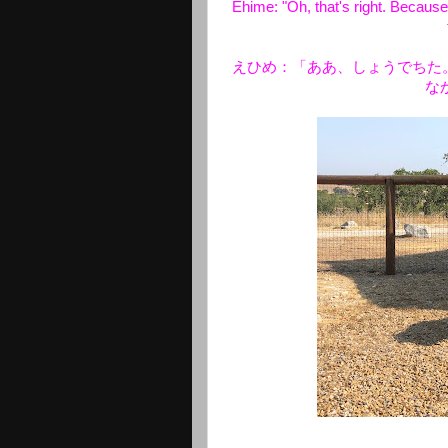
Ehime: "Oh, that's right. Becaus
えひめ：「ああ、しょうでちた
な