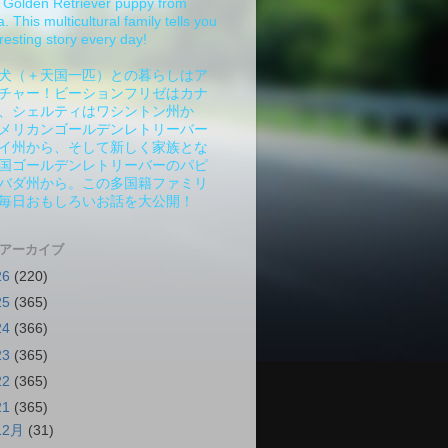
Golden Retriever puppy from
 This multicultural family tells you
resting story every day!
犬（＋天国一匹）との暮らしはア
チャー！ビーションフリゼはカナ
、シェルティはワシントン州か
メリカンゴールデンレトリーバー
イ州から、そして新しく家族とな
国ゴールデンレトリーバーのパピ
バダ州から。この多国籍ファミリ
毎日おもしろいお話を大公開！
 アーカイブ
26
(220)
25
(365)
24
(366)
23
(365)
22
(365)
21
(365)
12月
(31)