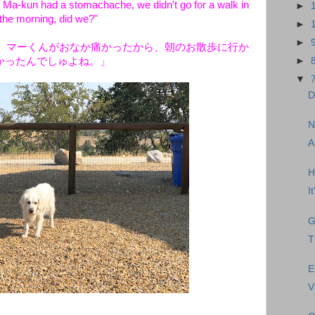
e Ma-kun had a stomachache, we didn't go for a walk in
►
the morning, did we?"
►
►
。マーくんがおなか痛かったから、朝のお散歩に行か
かったんでしゅよね。」
►
▼
D
N
A
H
I
G
T
E
V