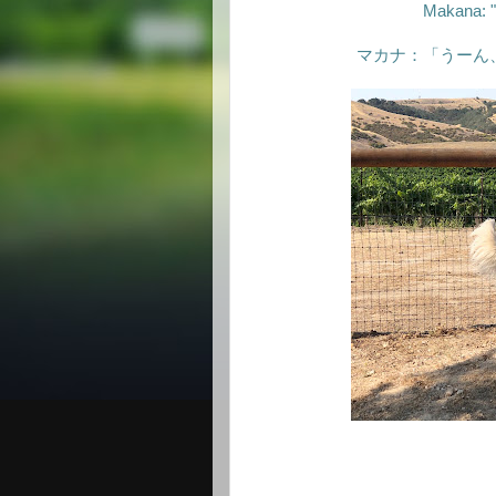
Makana: "M
マカナ：「うーん