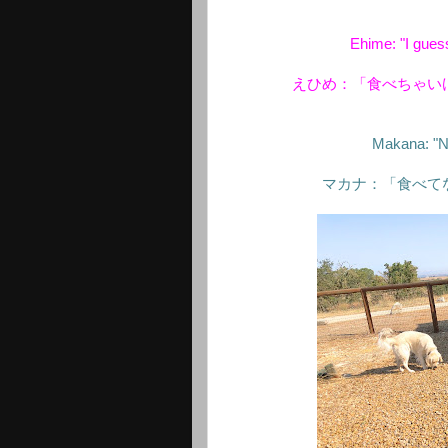
Ehime: "I gues
えひめ：「食べちゃい
Makana: "No,
マカナ：「食べて