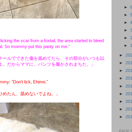
►
►
►
►
►
cking the scar from a foxtail, the area started to bleed
►
l. So mommy put this panty on me."
►
20
テールでできた傷を舐めてたら、その部分がいつも以
►
20
よ。だからママに、パンツを履かされまちた。」
►
20
►
20
my: "Don't lick, Ehime."
►
20
ひめたん、舐めないでよね。」
►
20
►
20
►
20
►
20
PAGE 