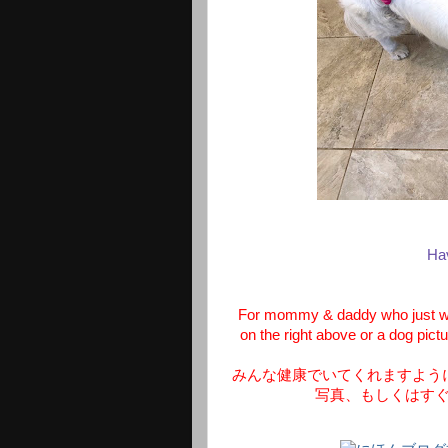
Ha
For mommy & daddy who just wis
on the right above or a dog pict
みんな健康でいてくれますよう
写真、もしくはす