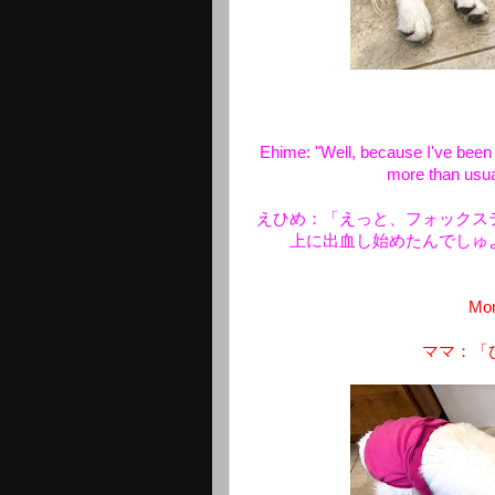
Ehime: "Well, because I've been li
more than usua
えひめ：「えっと、フォックス
上に出血し始めたんでしゅ
Mom
ママ：「