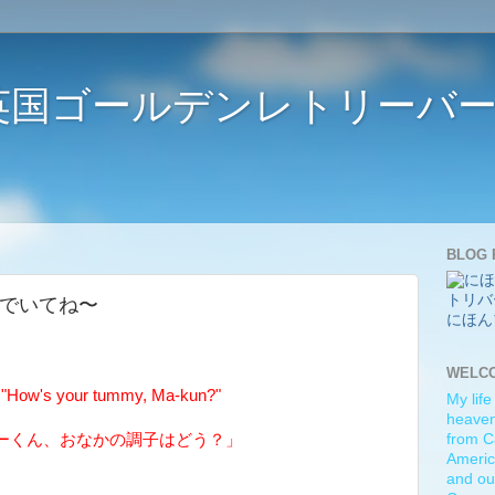
ife 〜英国ゴールデンレトリー
BLOG 
 〜健康でいてね〜
にほん
WELC
How's your tummy, Ma-kun?"
My life
heaven)
ーくん、おなかの調子はどう？」
from C
Americ
and ou