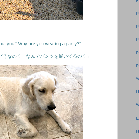
P
P
P
P
ut you? Why are you wearing a panty?"
P
どうなの？ なんでパンツを履いてるの？」
P
W
H
W
E
H