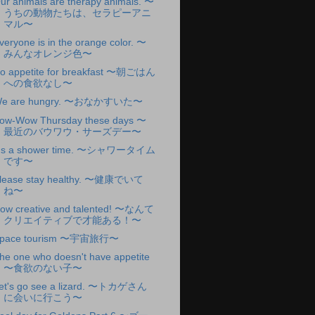
ur animals are therapy animals. 〜
うちの動物たちは、セラピーアニ
マル〜
veryone is in the orange color. 〜
みんなオレンジ色〜
o appetite for breakfast 〜朝ごはん
への食欲なし〜
e are hungry. 〜おなかすいた〜
ow-Wow Thursday these days 〜
最近のバウワウ・サーズデー〜
t's a shower time. 〜シャワータイム
です〜
lease stay healthy. 〜健康でいて
ね〜
ow creative and talented! 〜なんて
クリエイティブで才能ある！〜
pace tourism 〜宇宙旅行〜
he one who doesn't have appetite
〜食欲のない子〜
et's go see a lizard. 〜トカゲさん
に会いに行こう〜