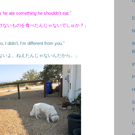
O
s he ate something he shouldn't eat."
E
けないものを食べたんじゃないでしゅか？」
N
 I didn't. I'm different from you."
W
B
ないよ。ねえたんじゃないんだから。」
I
P
H
S
T
L