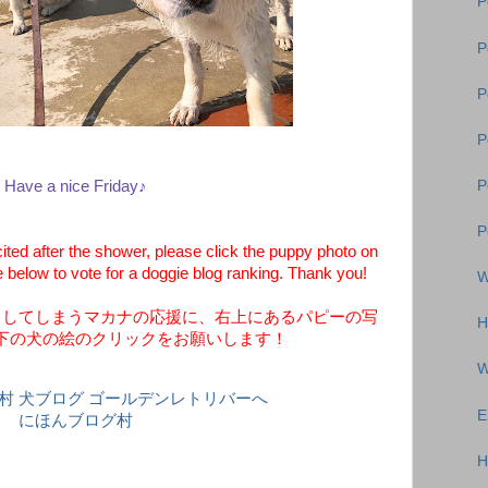
P
P
P
P
Have a nice Friday♪
P
P
ed after the shower, please click the puppy photo on
e below to vote for a doggie blog ranking. Thank you!
W
クしてしまうマカナの応援に、右上にあるパピーの写
H
下の犬の絵のクリックをお願いします！
W
E
にほんブログ村
H