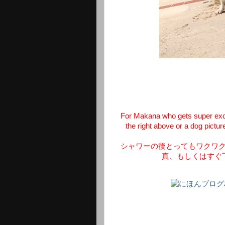
For Makana who gets super excit
the right above or a dog pictur
シャワーの後とってもワクワ
真、もしくはすぐ