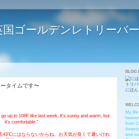
ife 〜英国ゴールデンレトリー
BLOG 
 〜シャワータイムです〜
にほん
WELC
My life
o up to 108F like last week. It's sunny and warm, but
heaven)
it's comfortable."
from C
Americ
氏43℃にはならないからね。お天気が良くて暑いけれ
and ou