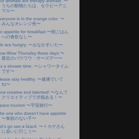
ur animals are therapy animals. 〜
うちの動物たちは、セラピーアニ
マル〜
veryone is in the orange color. 〜
みんなオレンジ色〜
o appetite for breakfast 〜朝ごはん
への食欲なし〜
e are hungry. 〜おなかすいた〜
ow-Wow Thursday these days 〜
最近のバウワウ・サーズデー〜
t's a shower time. 〜シャワータイム
です〜
lease stay healthy. 〜健康でいて
ね〜
ow creative and talented! 〜なんて
クリエイティブで才能ある！〜
pace tourism 〜宇宙旅行〜
he one who doesn't have appetite
〜食欲のない子〜
et's go see a lizard. 〜トカゲさん
に会いに行こう〜