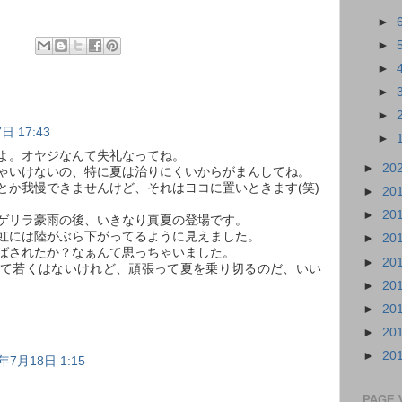
►
►
►
►
►
日 17:43
►
よ。オヤジなんて失礼なってね。
►
20
ゃいけないの、特に夏は治りにくいからがまんしてね。
とか我慢できませんけど、それはヨコに置いときます(笑)
►
20
►
20
ゲリラ豪雨の後、いきなり真夏の登場です。
虹には陸がぶら下がってるように見えました。
►
20
ばされたか？なぁんて思っちゃいました。
►
20
て若くはないけれど、頑張って夏を乗り切るのだ、いい
►
20
►
20
►
20
►
20
年7月18日 1:15
PAGE 