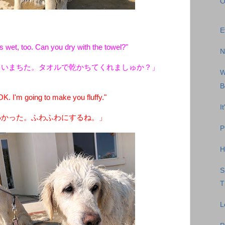
O
E
s wet, too. Can you dry with the towel?"
N
ゃいまちた。タオルで乾かちてくれましゅか？」
W
B
. I'm going to make you fluffy."
I
わかった。ふわふわにするね。」
P
H
S
T
L