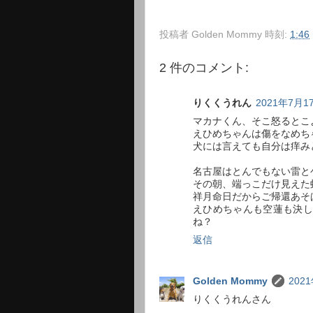
投稿者
Golden Mommy
時刻:
1:46
2 件のコメント:
りくくうれん
2021年7月17
マカナくん、そこ怒るとこ
えひめちゃんは傷をなめち
犬には言えても自分は痒み
名古屋はとんでもない雷と
その朝、端っこだけ見えた
祥月命日だからご帰還あそ
えひめちゃんも空蓮も決し
ね？
返信
Golden Mommy
2021
りくくうれんさん