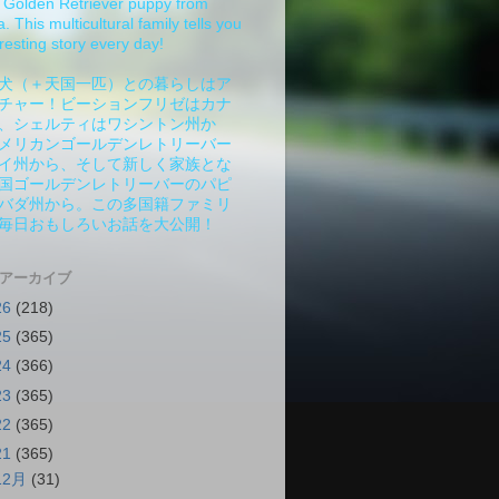
Golden Retriever puppy from
 This multicultural family tells you
resting story every day!
犬（＋天国一匹）との暮らしはア
チャー！ビーションフリゼはカナ
、シェルティはワシントン州か
メリカンゴールデンレトリーバー
イ州から、そして新しく家族とな
国ゴールデンレトリーバーのパピ
バダ州から。この多国籍ファミリ
毎日おもしろいお話を大公開！
 アーカイブ
26
(218)
25
(365)
24
(366)
23
(365)
22
(365)
21
(365)
12月
(31)