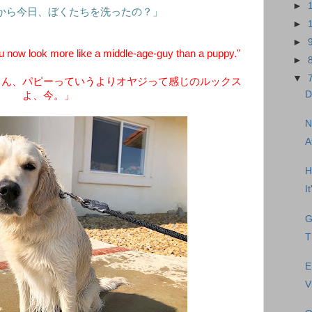
►
から今日、ぼくたちを洗ったの？」
►
►
now look more like a middle-age-guy than a puppy."
►
▼
くん、パピーっていうよりオヤジって感じのルックス
D
よ、今。」
N
A
H
I
G
T
E
V