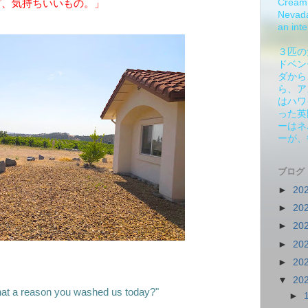
Cream 
ど、気持ちいいもの。」
Nevada.
an inte
３匹の
ドベン
ダから
ら、ア
はハワ
った英
ーはネ
ーが、
ブログ
►
20
►
20
►
20
►
20
►
20
▼
20
hat a reason you washed us today?"
►