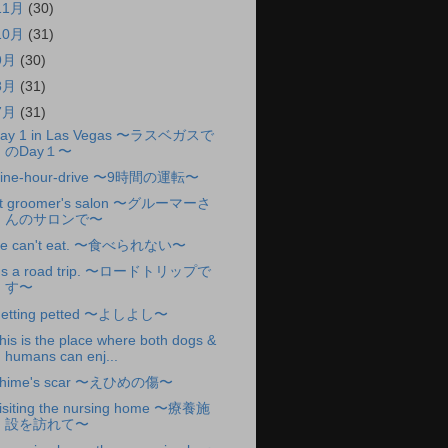
11月
(30)
10月
(31)
9月
(30)
8月
(31)
7月
(31)
ay 1 in Las Vegas 〜ラスベガスで
のDay１〜
ine-hour-drive 〜9時間の運転〜
t groomer's salon 〜グルーマーさ
んのサロンで〜
e can't eat. 〜食べられない〜
t's a road trip. 〜ロードトリップで
す〜
etting petted 〜よしよし〜
his is the place where both dogs &
humans can enj...
hime's scar 〜えひめの傷〜
isiting the nursing home 〜療養施
設を訪れて〜