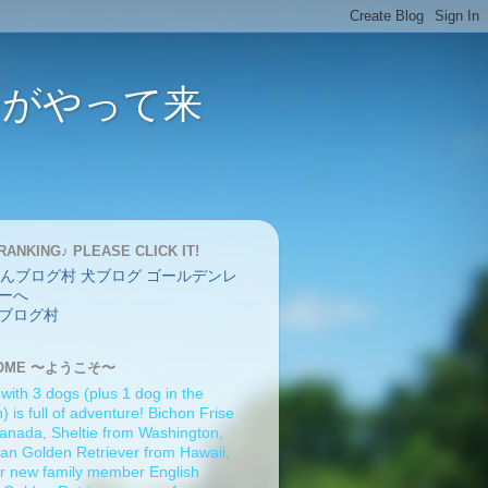
バーがやって来
RANKING♪ PLEASE CLICK IT!
ブログ村
OME 〜ようこそ〜
 with 3 dogs (plus 1 dog in the
 is full of adventure! Bichon Frise
anada, Sheltie from Washington,
an Golden Retriever from Hawaii,
r new family member English