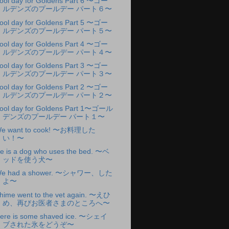
ool day for Goldens Part 6 〜ゴー
ルデンズのプールデー パート６〜
ool day for Goldens Part 5 〜ゴー
ルデンズのプールデー パート５〜
ool day for Goldens Part 4 〜ゴー
ルデンズのプールデー パート４〜
ool day for Goldens Part 3 〜ゴー
ルデンズのプールデー パート３〜
ool day for Goldens Part 2 〜ゴー
ルデンズのプールデー パート２〜
ool day for Goldens Part 1〜ゴール
デンズのプールデー パート１〜
e want to cook! 〜お料理した
い！〜
e is a dog who uses the bed. 〜ベ
ッドを使う犬〜
e had a shower. 〜シャワー、した
よ〜
hime went to the vet again. 〜えひ
め、再びお医者さまのところへ〜
ere is some shaved ice. 〜シェイ
ブされた氷をどうぞ〜