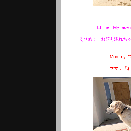
Ehime: "My face i
えひめ：「お顔も濡れち
Mommy: "OK
ママ：「