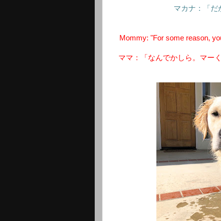
マカナ：「だ
Mommy: "For some reason, you 
ママ：「なんでかしら。マー