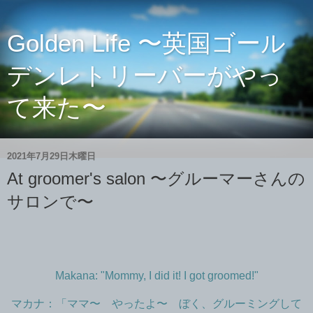
Golden Life 〜英国ゴール
デンレトリーバーがやっ
て来た〜
2021年7月29日木曜日
At groomer's salon 〜グルーマーさんの
サロンで〜
Makana: "Mommy, I did it! I got groomed!"
マカナ：「ママ〜 やったよ〜 ぼく、グルーミングして