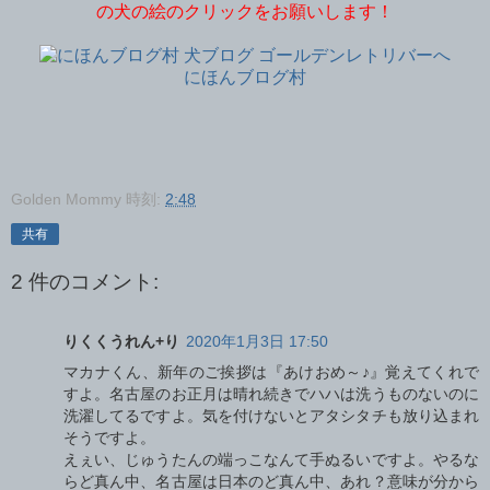
の犬の絵のクリックをお願いします！
にほんブログ村
Golden Mommy
時刻:
2:48
共有
2 件のコメント:
りくくうれん+り
2020年1月3日 17:50
マカナくん、新年のご挨拶は『あけおめ～♪』覚えてくれで
すよ。名古屋のお正月は晴れ続きでハハは洗うものないのに
洗濯してるですよ。気を付けないとアタシタチも放り込まれ
そうですよ。
えぇい、じゅうたんの端っこなんて手ぬるいですよ。やるな
らど真ん中、名古屋は日本のど真ん中、あれ？意味が分から