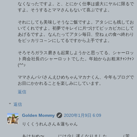
なくなったですよ。と、とにかく仕事は盛大にヤルに限るで
すよ。そうするとママさんもないて喜ぶですよ。
それにしても美味しそうなご飯ですよ。アタシにも残してお
いてくれですよ。初夢でキレイに片づけてピッカピカにして
あげるですよ。なんたってアタシ毎日、空ねぇの食べ終わり
をピッカリコ～ンにしてるですから上手ですよ。
そろそろガラス磨きも起業しようかと思ってる、シャーロッ
ト商会社長のシャーロットでした。年始からお粗末ﾁｬﾝﾁｬﾝ
(^^♪
ママさんパパさんえひめちゃんマカナくん、今年もブログで
お目にかかれることを楽しみにしています。
返信
返信
Golden Mommy
2020年1月9日 6:09
りくくうれんさん＆蓮ちゃん
あけおめ〜。。。には少し遅くなりました。。。（苦