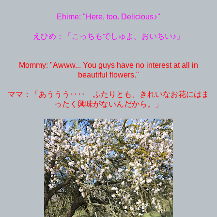
Ehime: "Here, too. Delicious♪"
えひめ：「こっちもでしゅよ。おいちい♪」
Mommy: "Awww... You guys have no interest at all in
beautiful flowers."
ママ：「あううう‥‥ ふたりとも、きれいなお花にはま
ったく興味がないんだから。」