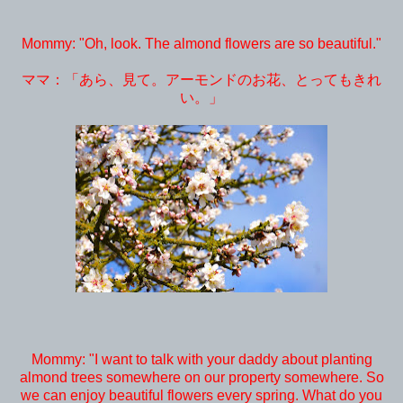
Mommy: "Oh, look. The almond flowers are so beautiful."
ママ：「あら、見て。アーモンドのお花、とってもきれ
い。」
Mommy: "I want to talk with your daddy about planting
almond trees somewhere on our property somewhere. So
we can enjoy beautiful flowers every spring. What do you