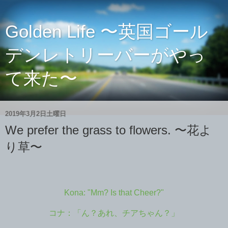
Golden Life 〜英国ゴール
デンレトリーバーがやっ
て来た〜
2019年3月2日土曜日
We prefer the grass to flowers. 〜花よ
り草〜
Kona: "Mm? Is that Cheer?"
コナ：「ん？あれ、チアちゃん？」