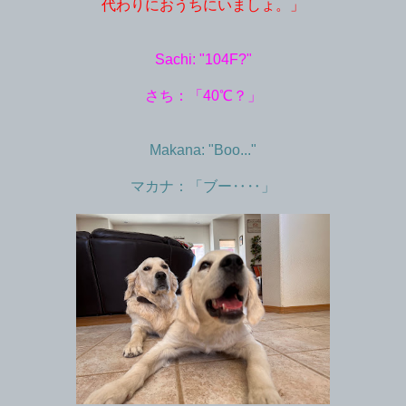
代わりにおうちにいましょ。」
Sachi: "104F?"
さち：「40℃？」
Makana: "Boo..."
マカナ：「ブー‥‥」