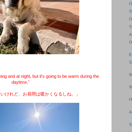
O
S
T
A
O
E
S
W
ing and at night, but it's going to be warm during the
daytime."
W
寒いけれど、お昼間は暖かくなるしね。」
H
A
S