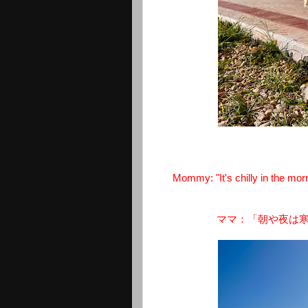
Mommy: "It's chilly in the morn
ママ：「朝や夜は