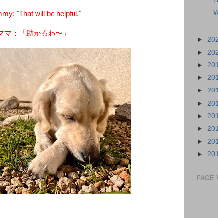
W
y: "That will be helpful."
ママ：「助かるわ〜」
►
20
►
20
►
20
►
20
►
20
►
20
►
20
►
20
►
20
►
20
PAGE 