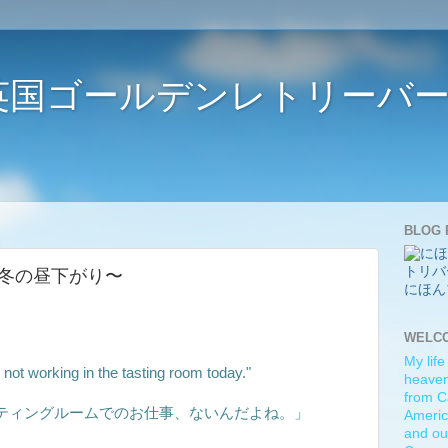
ife 〜英国ゴールデンレトリー
BLOG 
nter 〜冬の昼下がり〜
にほん
WELC
My life
ot working in the tasting room today."
heaven)
from C
ティングルームでのお仕事、ないんだよね。」
Americ
and ou