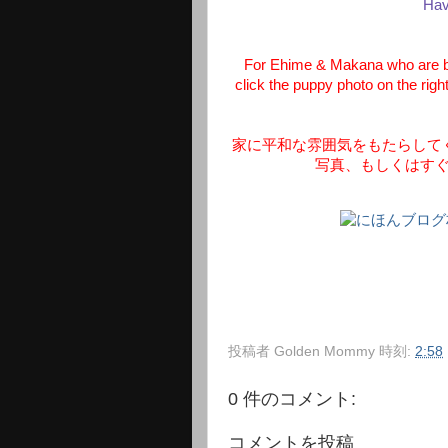
Hav
For Ehime & Makana who are br
click the puppy photo on the righ
家に平和な雰囲気をもたらして
写真、もしくはす
投稿者
Golden Mommy
時刻:
2:58
0 件のコメント:
コメントを投稿