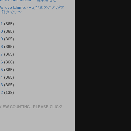
e love Ehime. 〜えひめのことが大
好きです〜
21
(365)
20
(365)
19
(365)
18
(365)
17
(365)
16
(366)
15
(365)
14
(365)
13
(365)
12
(139)
VIEW COUNTING♪ PLEASE CLICK!