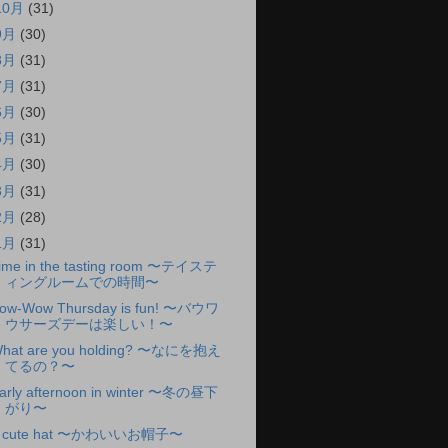
10月
(31)
9月
(30)
8月
(31)
7月
(31)
6月
(30)
5月
(31)
4月
(30)
3月
(31)
2月
(28)
1月
(31)
ime in the tasting room 〜テイステ
ィングルームでの時間〜
ow-Wow Thursday is fun! 〜バウワ
ウサーズデーは楽しい！〜
hat are you holding? 〜なにを抱え
てるの？〜
arly afternoon in winter 〜冬の昼下
がり〜
 cute hat 〜かわいいお帽子〜