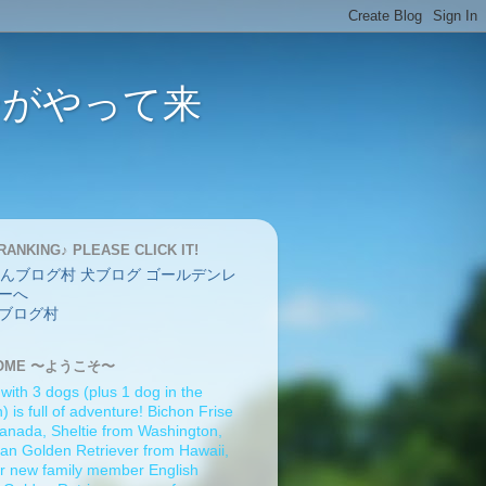
バーがやって来
RANKING♪ PLEASE CLICK IT!
ブログ村
OME 〜ようこそ〜
 with 3 dogs (plus 1 dog in the
 is full of adventure! Bichon Frise
anada, Sheltie from Washington,
an Golden Retriever from Hawaii,
r new family member English