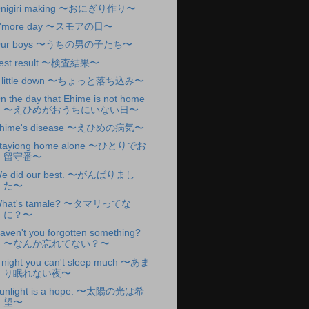
nigiri making 〜おにぎり作り〜
'more day 〜スモアの日〜
Our boys 〜うちの男の子たち〜
est result 〜検査結果〜
 little down 〜ちょっと落ち込み〜
n the day that Ehime is not home
〜えひめがおうちにいない日〜
hime's disease 〜えひめの病気〜
tayiong home alone 〜ひとりでお
留守番〜
e did our best. 〜がんばりまし
た〜
hat's tamale? 〜タマリってな
に？〜
aven't you forgotten something?
〜なんか忘れてない？〜
 night you can't sleep much 〜あま
り眠れない夜〜
unlight is a hope. 〜太陽の光は希
望〜