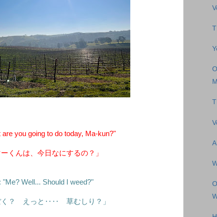
V
T
Y
O
M
T
V
re you going to do today, Ma-kun?"
A
マーくんは、今日なにするの？」
W
 "Me? Well... Should I weed?"
O
W
ぼく？ えっと‥‥ 草むしり？」
H