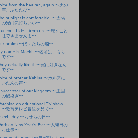
oice from the heaven, again 〜天の
声、ふたたび〜
he sunlight is comfortable. 〜太陽
の光は気持ちいい〜
ou can't hide it from us. 〜隠すこと
はできませんよ〜
ur brains 〜ぼくたちの脳〜
y name is Mochi. 〜名前は、もち
です〜
hey actually like it. 〜実は好きなん
です〜
oice of brother Kahlua 〜カルアに
いたんの声〜
 successor of our kingdom 〜王国
の後継ぎ〜
atching an educational TV show
〜教育テレビ番組を見て〜
sechi day 〜おせちの日〜
ork on New Year's Eve 〜大晦日の
お仕事〜
omemade mochi 〜自家製もち〜