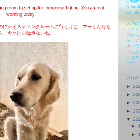
Cream 
Nevada.
ing room to set up for tomorrow, but no. You are not
an inte
working today."
３匹の
のにテイスティングルームに行くけど、マーくんたち
ドベン
ん、今日はお仕事ないね。」
ダから
ら、ア
はハワ
った英
ーはネ
ーが、
ブログ
►
20
►
20
►
20
►
20
▼
20
►
►