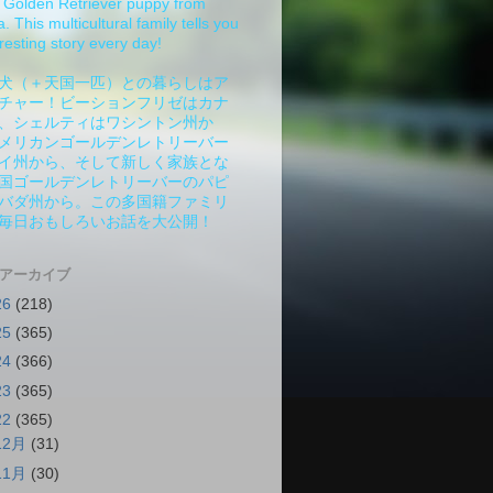
Golden Retriever puppy from
 This multicultural family tells you
resting story every day!
犬（＋天国一匹）との暮らしはア
チャー！ビーションフリゼはカナ
、シェルティはワシントン州か
メリカンゴールデンレトリーバー
イ州から、そして新しく家族とな
国ゴールデンレトリーバーのパピ
バダ州から。この多国籍ファミリ
毎日おもしろいお話を大公開！
 アーカイブ
26
(218)
25
(365)
24
(366)
23
(365)
22
(365)
12月
(31)
11月
(30)