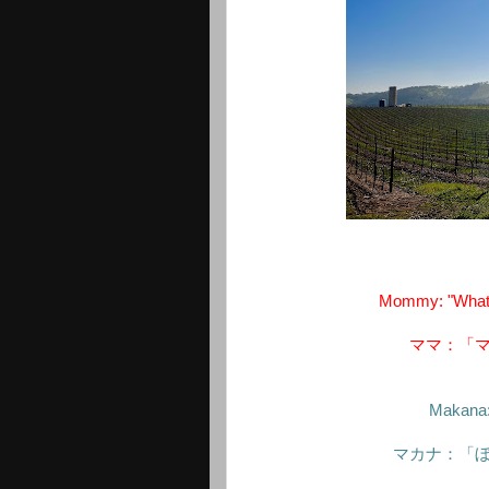
Mommy: "What a
ママ：「
Makana:
マカナ：「