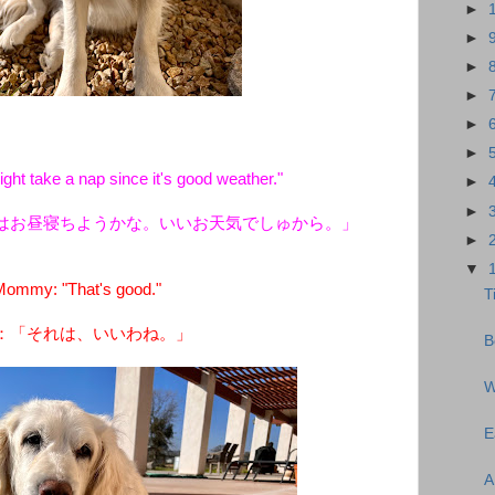
►
►
►
►
►
►
ght take a nap since it's good weather."
►
►
はお昼寝ちようかな。いいお天気でしゅから。」
►
▼
ommy: "That's good."
T
：「それは、いいわね。」
B
W
E
A