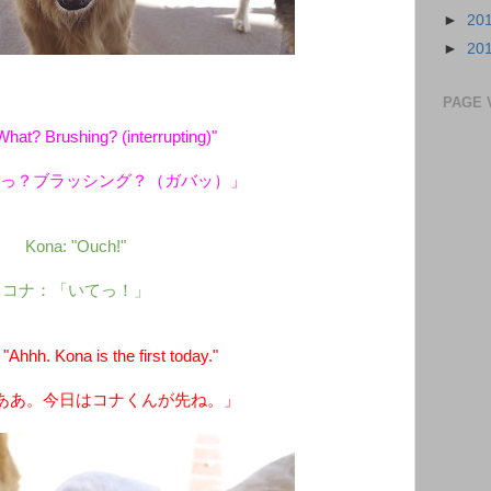
►
20
►
20
PAGE 
hat? Brushing? (interrupting)"
えっ？ブラッシング？（ガバッ）」
Kona: "Ouch!"
コナ：「いてっ！」
hhh. Kona is the first today."
ああ。今日はコナくんが先ね。」