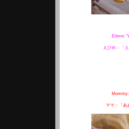
Ehime: "W
えひめ：「
Mommy: "A
ママ：「あ