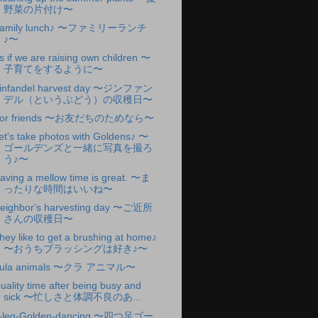
野菜の片付け〜
amily lunch♪ 〜ファミリーランチ
♪〜
s if we are raising own children 〜
子育てをするように〜
infandel harvest day 〜ジンファン
デル（というぶどう）の収穫日〜
or friends 〜お友だちのためなら〜
et's take photos with Goldens♪ 〜
ゴールデンズと一緒に写真を撮ろ
う♪〜
aving a mellow time is great. 〜ま
ったりな時間はいいね〜
eighbor's harvesting day 〜ご近所
さんの収穫日〜
hey like to get a brushing at home♪
〜おうちブラッシングは好き♪〜
ula animals 〜クラ アニマル〜
uality time after being busy and
sick 〜忙しさと体調不良のあ...
-leg-Golden-dancing 〜四つ足ゴー