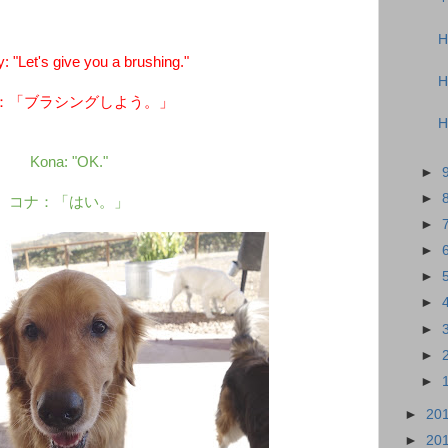
H
"Let's give you a brushing."
H
：「ブラシングしよう。」
H
Kona: "OK."
►
►
コナ：「はい。」
►
►
►
►
►
►
►
►
20
►
20