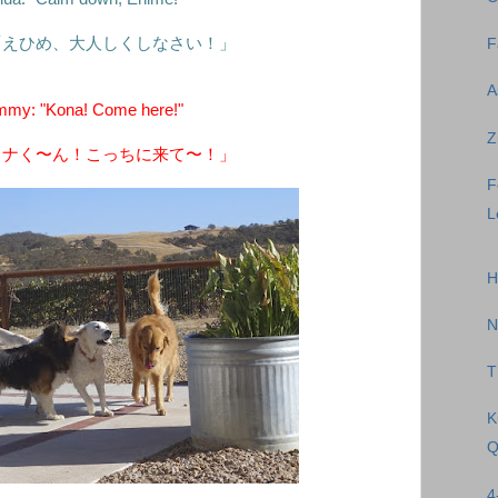
「えひめ、大人しくしなさい！」
F
A
my: "Kona! Come here!"
Z
コナく〜ん！こっちに来て〜！」
F
L
H
N
T
K
Q
4