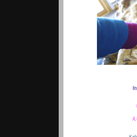
I
え
Kah