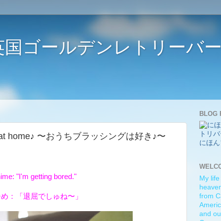
ife 〜英国ゴールデンレトリー
BLOG 
rushing at home♪ 〜おうちブラッシングは好き♪〜
にほん
WELC
ime: "I'm getting bored."
My life
heaven)
ひめ：「退屈でしゅね〜」
from C
Americ
and ou