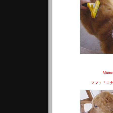
Mommy:
ママ：「コ