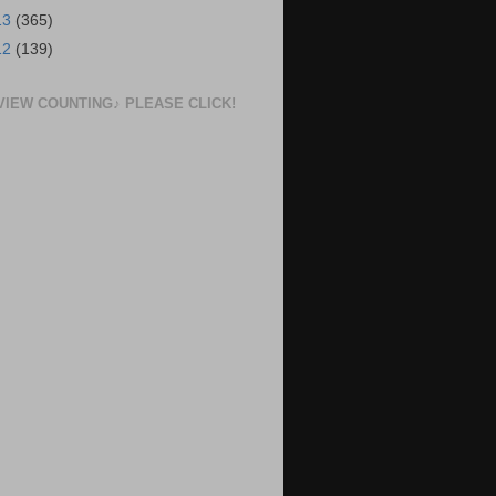
13
(365)
12
(139)
VIEW COUNTING♪ PLEASE CLICK!