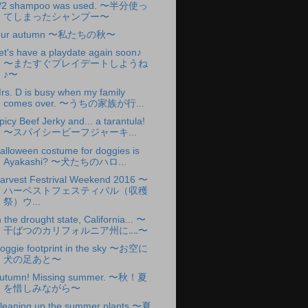
/2 shampoo was used. 〜半分使っ
てしまったシャンプー〜
ur autumn 〜私たちの秋〜
et's have a playdate again soon♪
〜またすぐプレイデートしようね
♪〜
rs. D is busy when my family
comes over. 〜うちの家族が行...
picy Beef Jerky and... a tarantula!
〜スパイシービーフジャーキ...
alloween costume for doggies is
Ayakashi? 〜犬たちのハロ...
arvest Festrival Weekend 2016 〜
ハーベストフェスティバル（収穫
祭）ウ...
n the drought state, California... 〜
干ばつのカリフォルニア州に‥‥〜
oggie footprint in the sky 〜お空に
犬の足あと〜
utumn! Missing summer. 〜秋！夏
を惜しみながら〜
leaning up the summer plants 〜夏