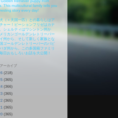
Golden Retriever puppy from
 This multicultural family tells you
resting story every day!
犬（＋天国一匹）との暮らしはア
チャー！ビーションフリゼはカナ
、シェルティはワシントン州か
メリカンゴールデンレトリーバー
イ州から、そして新しく家族とな
国ゴールデンレトリーバーのパピ
バダ州から。この多国籍ファミリ
毎日おもしろいお話を大公開！
 アーカイブ
26
(218)
25
(365)
24
(366)
23
(365)
22
(365)
21
(365)
20
(365)