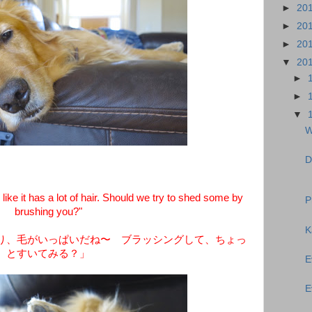
►
20
►
20
►
20
▼
20
►
►
▼
W
D
e it has a lot of hair. Should we try to shed some by
P
brushing you?"
K
り、毛がいっぱいだね〜 ブラッシングして、ちょっ
とすいてみる？」
E
E