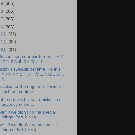
19
(365)
18
(365)
17
(365)
16
(366)
12月
(31)
11月
(30)
10月
(31)
e can't stop our excitement! 〜ワ
クワクが止まらない！〜
addy's sweater became like this.
〜パパのセーターがこんなことに
な...
ractice for the doggie Halloween
costume contest ...
ahlua grows his hair quicker than
anybody in the ...
ven if we didn't do the special
things. Part 2 〜特...
ven if we didn't do any special
things. Part 1 〜特...