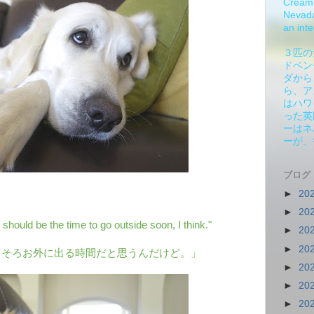
Cream 
Nevada.
an inte
３匹の
ドベン
ダから
ら、ア
はハワ
った英
ーはネ
ーが、
ブログ
►
20
►
20
 should be the time to go outside soon, I think."
►
20
►
20
ろそろお外に出る時間だと思うんだけど。」
►
20
►
20
►
20