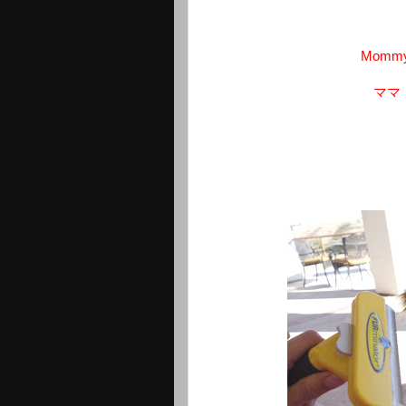
Mommy: 
ママ