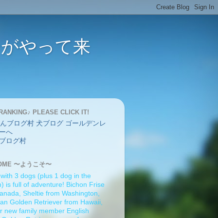
バーがやって来
RANKING♪ PLEASE CLICK IT!
ブログ村
OME 〜ようこそ〜
 with 3 dogs (plus 1 dog in the
 is full of adventure! Bichon Frise
anada, Sheltie from Washington,
an Golden Retriever from Hawaii,
r new family member English