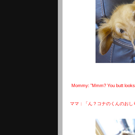
Mommy: "Mmm? You butt looks lik
ママ：「ん？コナのくんのおし