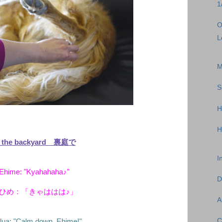
1
O
L
M
S
H
H
n the backyard 裏庭で
I
Ehime: "Kyahahaha♪"
D
ひめ：「きゃははは♪」
A
C
lua: "Calm down, Ehime!"