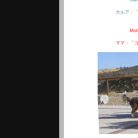
カルア：
Mom
ママ：「