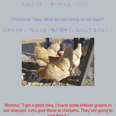
にわとりA：「食べちゃえ♪（ツン）」
Chicken B: "Hey! What are you doing on my back?"
にわとりB：「ちょっと！私の背中で、なにしてるのよ！」
Mommy: "I got a good idea. I found some leftover grapes in
our vineyard. Let's give these to chickens. They are going to
love these."