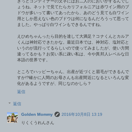
きっとコンティナーの文字にはお二人のにおいがするんでし
ょうね。ネットで見てたらカリフォルニアは赤ワイン用のブ
ドウが多いって書いてあったから、あのどう見ても白ワイン
用としか思えない色のブドウは何になるんだろうって思って
ました。やっぱり白ワインもできるんですね。
えひめちゃんったら目的を達して大満足？コナくんとカルア
くんは神対応できたかな。最近日本では、神対応、塩対応と
いうのが流行ってるらしいので使ってみましたが、使い方間
違ってるかも？お笑い系に疎い私は、今や異邦人レベルな日
本語の世界です。
ところでハッピーちゃん、出産が近づくと眉毛ができるんで
すか!?確かに人間のお母さんも出産間近になるといろんな変
化があるようですが、同じなのかしら？
返信
返信
Golden Mommy
2016年10月8日 13:19
りくくうれんさん