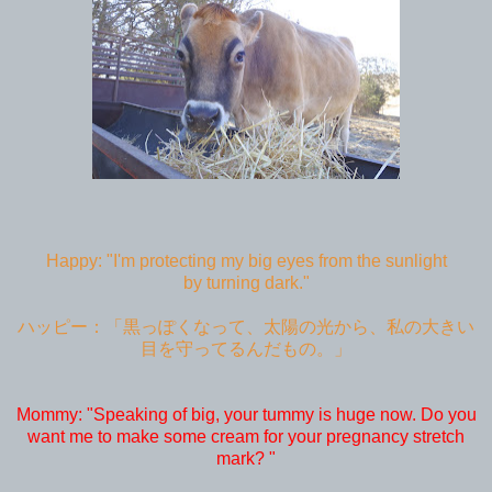
Happy: "I'm protecting my big eyes from the sunlight
by turning dark."
ハッピー：「黒っぽくなって、太陽の光から、私の大きい
目を守ってるんだもの。」
Mommy: "Speaking of big, your tummy is huge now. Do you
want me to make some cream for your pregnancy stretch
mark? "