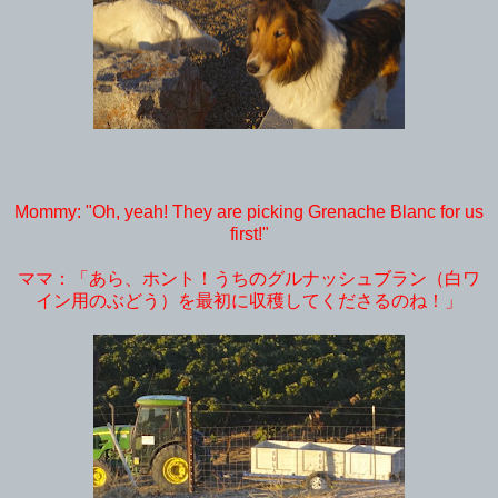
Mommy: "Oh, yeah! They are picking Grenache Blanc for us
first!"
ママ：「あら、ホント！うちのグルナッシュブラン（白ワ
イン用のぶどう）を最初に収穫してくださるのね！」