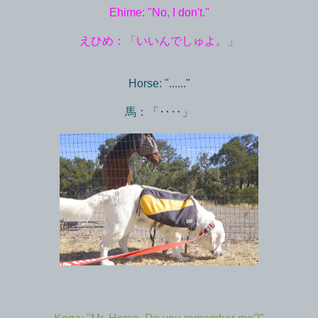
Ehime: "No, I don't."
えひめ：「いいんでしゅよ。」
Horse: "......"
馬：「‥‥」