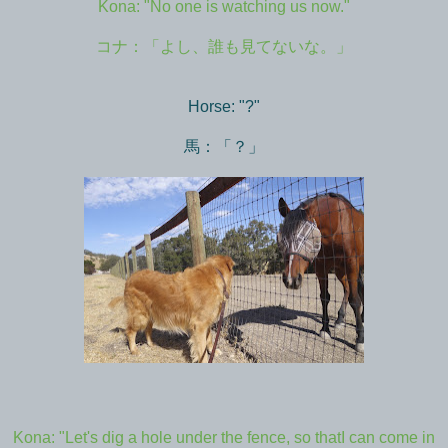
Kona: "No one is watching us now."
コナ：「よし、誰も見てないな。」
Horse: "?"
馬：「？」
Kona: "Let's dig a hole under the fence, so thatI can come in