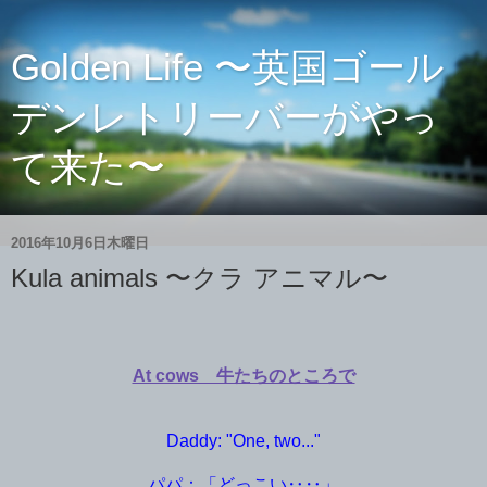
Golden Life 〜英国ゴール
デンレトリーバーがやっ
て来た〜
2016年10月6日木曜日
Kula animals 〜クラ アニマル〜
At cows 牛たちのところで
Daddy: "One, two..."
パパ：「どっこい‥‥」