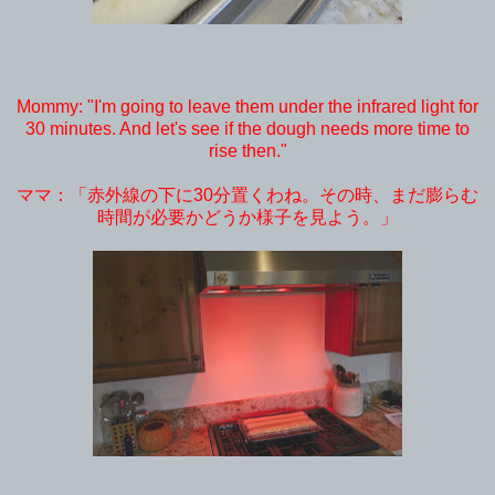
Mommy: "I'm going to leave them under the infrared light for
30 minutes. And let's see if the dough needs more time to
rise then."
ママ：「赤外線の下に30分置くわね。その時、まだ膨らむ
時間が必要かどうか様子を見よう。」