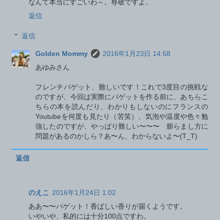
なんて本当にすごいわ～。尊敬ですよ。
返信
返信
Golden Mommy
2016年1月23日 14:58
あゆみさん
フレンチバゲット、難しいです！これで3度目の挑戦な
のですが、今回は実際にバゲットを作る前に、あちらこ
ちらの本を読んだり、わかりもしないのにフランスの
Youtubeを何度も見たり（苦笑）、気泡や温度や色々勉
強したのですが、やっぱり難しい〜〜〜 膨らまし方に
問題があるのかしら？あ〜ん、わからないよ〜(T_T)
返信
のえこ
2016年1月24日 1:02
ああ〜〜バゲット！香ばしい香りが届くようです。
いやいや、私的には十分100点ですわ。