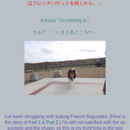
はフレンチバゲットを焼くから。」
Kahlua: "I'm coming in."
カルア：「いま入るところ〜」
I've been struggling with baking French Baguettes. (Here is
the story of
Part 1
&
Part 2
.) I'm still not satisfied with the air
pockets and the shape, so this is my third time in the last