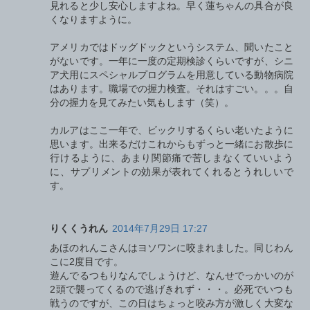
見れると少し安心しますよね。早く蓮ちゃんの具合が良
くなりますように。
アメリカではドッグドックというシステム、聞いたこと
がないです。一年に一度の定期検診くらいですが、シニ
ア犬用にスペシャルプログラムを用意している動物病院
はあります。職場での握力検査。それはすごい。。。自
分の握力を見てみたい気もします（笑）。
カルアはここ一年で、ビックリするくらい老いたように
思います。出来るだけこれからもずっと一緒にお散歩に
行けるように、あまり関節痛で苦しまなくていいよう
に、サプリメントの効果が表れてくれるとうれしいで
す。
りくくうれん
2014年7月29日 17:27
あほのれんこさんはヨソワンに咬まれました。同じわん
こに2度目です。
遊んでるつもりなんでしょうけど、なんせでっかいのが
2頭で襲ってくるので逃げきれず・・・。必死でいつも
戦うのですが、この日はちょっと咬み方が激しく大変な