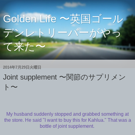
Golden Life 〜英国ゴール
デンレトリーバーがやっ
て来た〜
2014年7月29日火曜日
Joint supplement 〜関節のサプリメン
ト〜
My husband suddenly stopped and grabbed something at
the store. He said "I want to buy this for Kahlua." That was a
bottle of joint supplement.