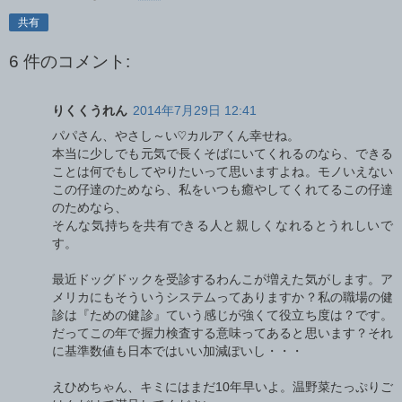
共有
6 件のコメント:
りくくうれん
2014年7月29日 12:41
パパさん、やさし～い♡カルアくん幸せね。
本当に少しでも元気で長くそばにいてくれるのなら、できる
ことは何でもしてやりたいって思いますよね。モノいえない
この仔達のためなら、私をいつも癒やしてくれてるこの仔達
のためなら、
そんな気持ちを共有できる人と親しくなれるとうれしいで
す。
最近ドッグドックを受診するわんこが増えた気がします。ア
メリカにもそういうシステムってありますか？私の職場の健
診は『ための健診』ていう感じが強くて役立ち度は？です。
だってこの年で握力検査する意味ってあると思います？それ
に基準数値も日本ではいい加減ぽいし・・・
えひめちゃん、キミにはまだ10年早いよ。温野菜たっぷりご