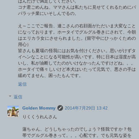
はんだけで満足してください。
コナ君ごめんね、ママさんは私たちに見せてくれるためにパ
パラッチ業にいそしんでるの。
え～ここでご報告、連こさんの右顔面がただいま大変なこと
になっております。ホータイでグルグル巻きにされて、今朝
はエリカラ女にさせられました。(留守中にひっかくための
用心）
皆さんも夏場の怪我にはお気を付けください。思いがけずタ
イヘンなことになる可能性が高いです。特に日本は湿度が高
いし、私が油断してたのがいけなかったんですけどね。。。
ホータイで痛々しいけど本犬はいたって元気で、悪さの手は
緩めてません、困ったもんです。
返信
返信
Golden Mommy
2014年7月29日 13:42
りくくうれんさん
蓮ちゃん、どうしちゃったのでしょう？怪我ですか？包
帯でグルグル巻きって。。。心配です。でも元気な姿を