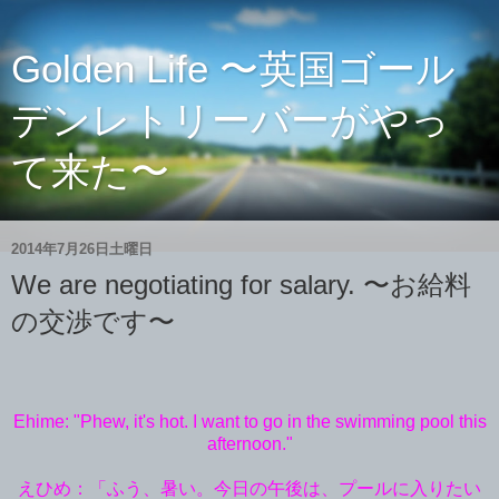
Golden Life 〜英国ゴール
デンレトリーバーがやっ
て来た〜
2014年7月26日土曜日
We are negotiating for salary. 〜お給料
の交渉です〜
Ehime: "Phew, it's hot. I want to go in the swimming pool this
afternoon."
えひめ：「ふう、暑い。今日の午後は、プールに入りたい