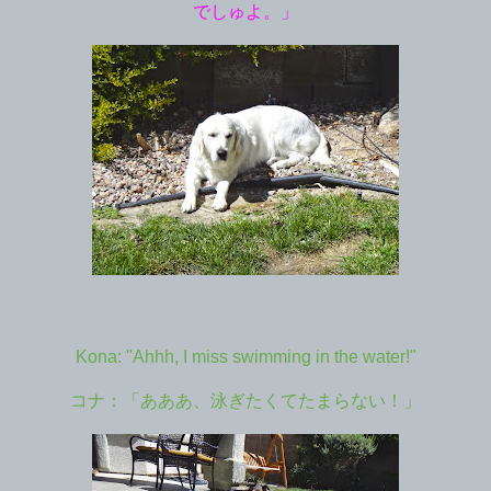
でしゅよ。」
Kona: "Ahhh, I miss swimming in the water!"
コナ：「あああ、泳ぎたくてたまらない！」