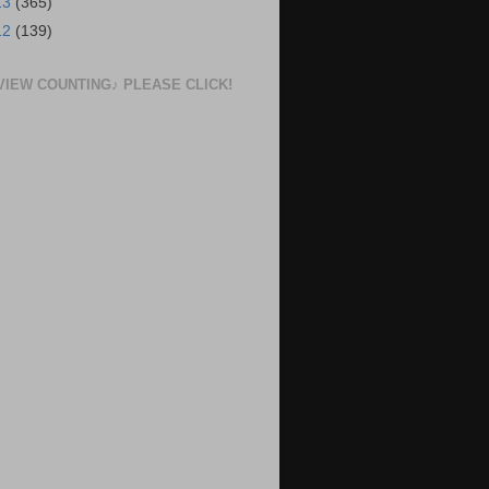
13
(365)
12
(139)
VIEW COUNTING♪ PLEASE CLICK!