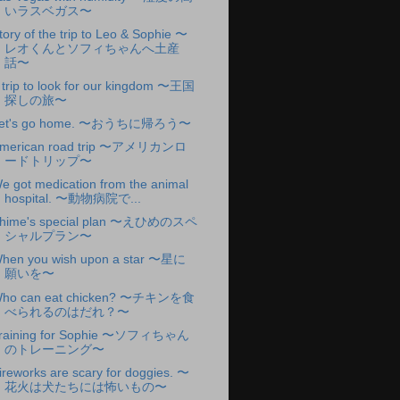
いラスベガス〜
tory of the trip to Leo & Sophie 〜
レオくんとソフィちゃんへ土産
話〜
 trip to look for our kingdom 〜王国
探しの旅〜
et's go home. 〜おうちに帰ろう〜
merican road trip 〜アメリカンロ
ードトリップ〜
e got medication from the animal
hospital. 〜動物病院で...
hime's special plan 〜えひめのスペ
シャルプラン〜
hen you wish upon a star 〜星に
願いを〜
ho can eat chicken? 〜チキンを食
べられるのはだれ？〜
raining for Sophie 〜ソフィちゃん
のトレーニング〜
ireworks are scary for doggies. 〜
花火は犬たちには怖いもの〜