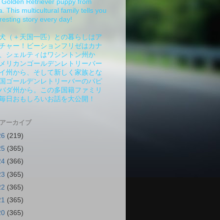
Golden Retriever puppy from
 This multicultural family tells you
resting story every day!
犬（＋天国一匹）との暮らしはア
チャー！ビーションフリゼはカナ
、シェルティはワシントン州か
メリカンゴールデンレトリーバー
イ州から、そして新しく家族とな
国ゴールデンレトリーバーのパピ
バダ州から。この多国籍ファミリ
毎日おもしろいお話を大公開！
 アーカイブ
26
(219)
25
(365)
24
(366)
23
(365)
22
(365)
21
(365)
20
(365)