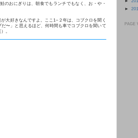
►
20
に鮭のおにぎりは、朝食でもランチでもなく、お・や・
►
20
楽が大好きなんですよ。ここ1−２年は、コブクロを聞く
PAGE 
プだ〜」と思えるほど、何時間も車でコブクロを聞いて
笑）。