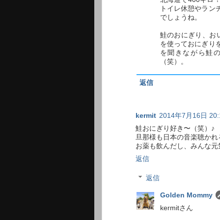
トイレ休憩やラン
でしょうね。
鮭のおにぎり、お
を使っておにぎり
を聞きながら鮭
（笑）。
返信
kermit
2014年7月16日 20:
鮭おにぎり好き〜（笑）♪
旦那様も日本の音楽聴かれ
お薬も飲んだし、みんな元
返信
返信
Golden Mommy
kermitさん