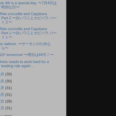
uly 4th is a special day. 〜7月4日は
特別な日〜
hite crocodile and Capybara
Part.2 〜白いワニとカピバラ パー
ト２〜
hite crocodile and Capybara
Part.1 〜白いワニとカピバラ パー
ト１〜
or salmon. 〜サーモンのためな
ら〜
11F tomorrow! 〜明日は44℃！〜
hime needs to work hard for a
leading role again....
6月
(30)
5月
(30)
4月
(31)
3月
(31)
2月
(28)
1月
(31)