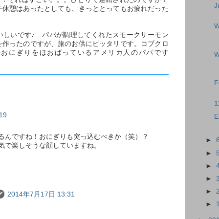
J
チ休憩はあったとしても、きっととってもお疲れだった
W
いしいです♪ パパが調理してくれたスモークサーモン
を作ったのですが、旅のお供にピッタリです。コブクロ
のおにぎりをほおばっているアメリカ人のパパです
W
F
1
19
E
るんですね！おにぎりも突っ込むべきか（笑）？
►
気で楽しそうな顔していますね。
►
►
►
►
2014年7月17日 13:31
►