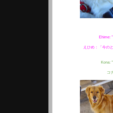
Ehime: "
えひめ：「今の
Kona: 
コ