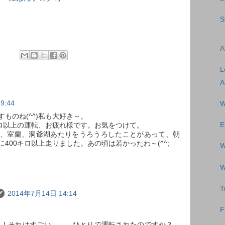
S
A
L
A
9:44
W
ものね(^^)私も大好き～。
E
キロ以上の運転、お疲れ様です。お気をつけて。
、室蘭、洞爺湖あたりをうろうろしたことがあって、朝
400キロ以上走りました。あの頃は若かったわ～(^^;
W
W
T
2014年7月14日 14:14
F
ロ！！それはすごい。。。ひとりで運転されたのですか？