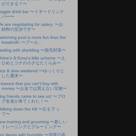
ができる？〜
oggie drink bar 〜ドギードリンク
パー〜
e are negotiating for salary. 〜お
給料の交渉です〜
wimming pool is more fun than the
treadmill♪ 〜プール...
ealing with shedding 〜脱毛対策〜
hime's & Kona's little scheme 〜え
ひめとコナの小さなたくらみ〜
ice & slow weekend 〜ゆっくりと
した週末〜
reasure that you can't buy with
money 〜お金では買えない宝物〜
log friends came to see us! 〜ブロ
グ友達が来てくれた！〜
alking down the hill 〜丘を下っ
て〜
ew training and grooming 〜新しい
トレーニングとグルーミング〜
as Vegas with humidity 〜湿度の高