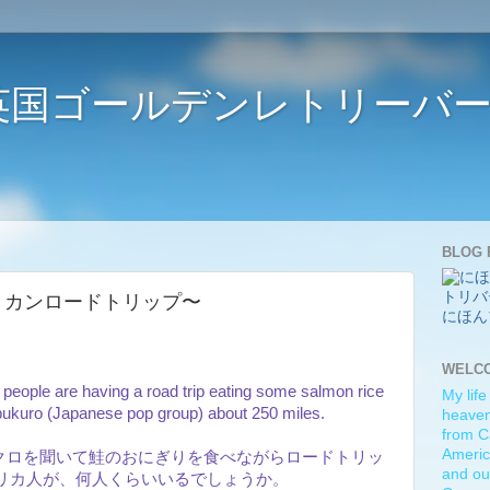
ife 〜英国ゴールデンレトリー
BLOG 
p 〜アメリカンロードトリップ〜
にほん
WELC
ople are having a road trip eating some salmon rice
My life
obukuro (Japanese pop group) about 250 miles.
heaven)
from C
Americ
ブクロを聞いて鮭のおにぎりを食べながらロードトリッ
and ou
リカ人が、何人くらいいるでしょうか。