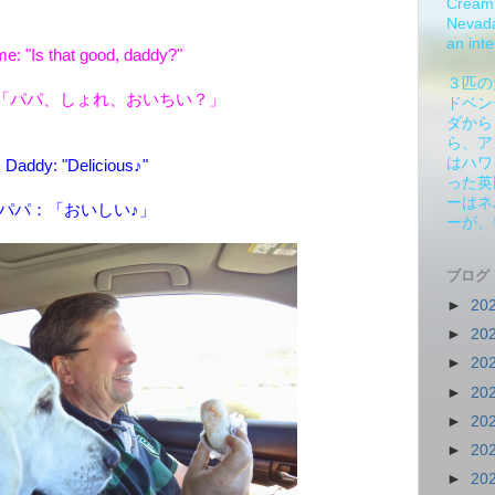
Cream 
Nevada.
an inte
e: "Is that good, daddy?"
３匹の
「パパ、しょれ、おいちい？」
ドベン
ダから
ら、ア
はハワ
Daddy: "Delicious♪"
った英
ーはネ
パパ：「おいしい♪」
ーが、
ブログ
►
20
►
20
►
20
►
20
►
20
►
20
►
20