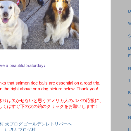
D
W
S
D
E
ve a beautiful Saturday♪
N
T
s that salmon rice balls are essential on a road trip,
n the right above or a dog picture below. Thank you!
B
ぎりは欠かせないと思うアメリカ人のパパの応援に、
W
しくはすぐ下の犬の絵のクリックをお願いします！
N
にほんブログ村
L