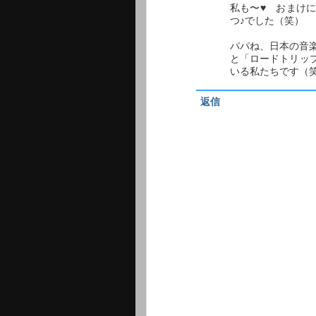
私も〜♥ おまけ
つ♪でした（笑）
パパね、日本の音
と「ロードトリッ
いる私たちです（
返信