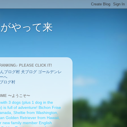
バーがやって来
RANKING♪ PLEASE CLICK IT!
ブログ村
OME 〜ようこそ〜
 with 3 dogs (plus 1 dog in the
 is full of adventure! Bichon Frise
anada, Sheltie from Washington,
an Golden Retriever from Hawaii,
r new family member English