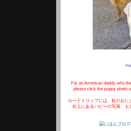
Ha
For an American daddy who think
please click the puppy photo o
ロードトリップには、鮭のおに
右上にあるパピーの写真、も