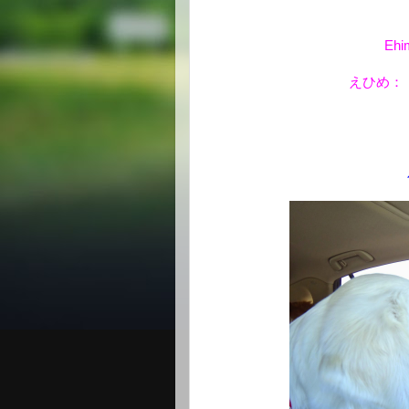
Ehim
えひめ：