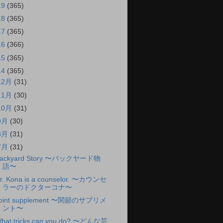
19
(365)
18
(365)
17
(365)
16
(366)
15
(365)
14
(365)
12月
(31)
11月
(30)
10月
(31)
9月
(30)
8月
(31)
7月
(31)
ackyard Story 〜バックヤード物
語〜
r. Kona is a counselor. 〜カウンセ
ラーのドクターコナ〜
oint supplement 〜関節のサプリメ
ント〜
hat tricks can you do? 〜どんな芸