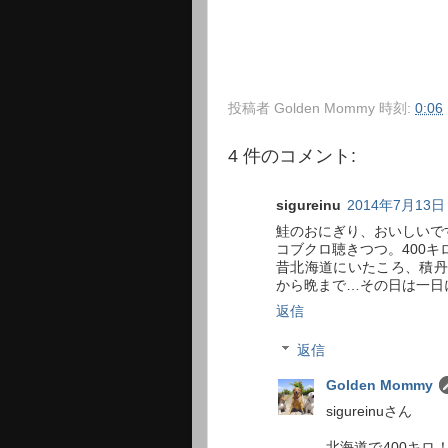
投稿者
Golden Mommy
時刻:
0:06
4 件のコメント:
sigureinu
2014年7月13日 
鮭のおにぎり、おいしいです
コブクロ聴きつつ。400
昔北海道にいたころ、積丹
から晩まで…その日は一日に
返信
返信
Golden Mommy
sigureinuさん
北海道で400キ