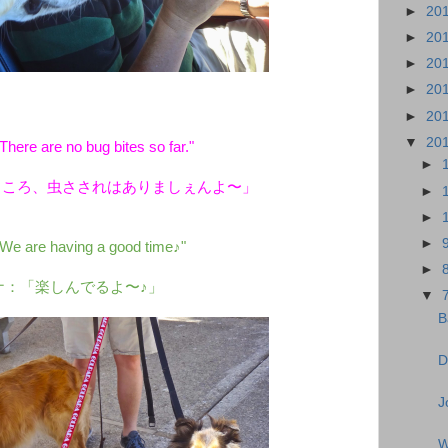
►
20
►
20
►
20
►
20
►
20
▼
20
There are no bug bites so far."
►
ところ、虫さされはありましぇんよ〜」
►
►
►
"We are having a good time♪"
►
ナ：「楽しんでるよ〜♪」
▼
B
D
J
W