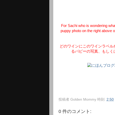
For Sachi who is wondering what 
puppy photo on the right above or
どのワインにこのワインラベル
るパピーの写真、もしく
投稿者
Golden Mommy
時刻:
2:50
0 件のコメント: