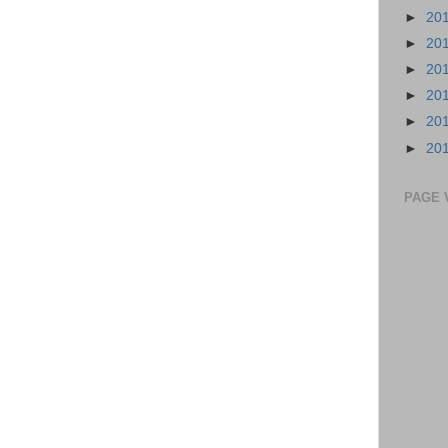
►
20
►
20
►
20
►
20
►
20
►
20
PAGE 