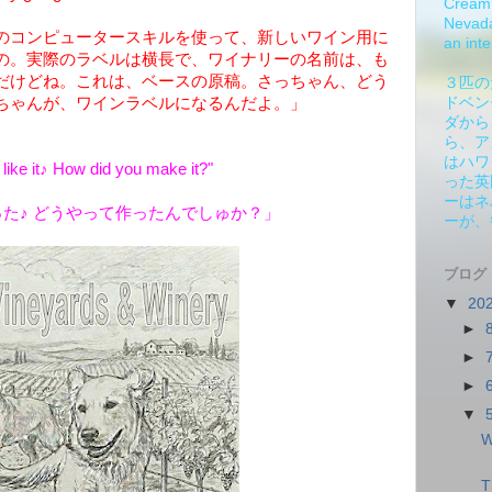
Cream 
Nevada.
パのコンピュータースキルを使って、新しいワイン用に
an inte
の。実際のラベルは横長で、ワイナリーの名前は、も
だけどね。これは、ベースの原稿。さっちゃん、どう
３匹の
ちゃんが、ワインラベルになるんだよ。」
ドベン
ダから
ら、ア
はハワ
I like it♪ How did you make it?"
った英
ーはネ
た♪ どうやって作ったんでしゅか？」
ーが、
ブログ
▼
20
►
►
►
▼
W
T