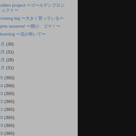
olden project 〜ゴールデンプロジ
ェクト〜
rowing big 〜大きく育っている〜
pne sesame! 〜開け、ゴマ！〜
looming 〜花が咲いて〜
4月
(30)
3月
(31)
2月
(28)
1月
(31)
25
(365)
24
(366)
23
(365)
22
(365)
21
(365)
20
(365)
19
(365)
18
(365)