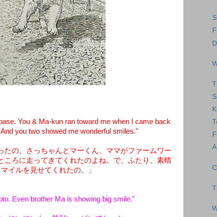
S
F
D
W
T
S
K
 base. You & Ma-kun ran toward me when I came back
T
 And you two showed me wonderful smiles."
F
A
ったの。さっちゃんとマーくん、ママがファームワー
ところに走ってきてくれたのよね。で、ふたり、素晴
C
スマイルを見せてくれたの。」
T
hoto. Even brother Ma is showing big smile."
W