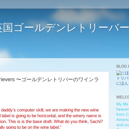
ife 〜英国ゴールデンレトリー
BLOG 
den Retrievers 〜ゴールデンレトリバーのワインラ
にほん
WELC
My life
heaven)
 daddy's computer skill, we are making the new wine
from C
 label is going to be horizontal, and the winery name is
Americ
cation. This is is the base draft. What do you think, Sachi?
and ou
lly going to be on the wine label."