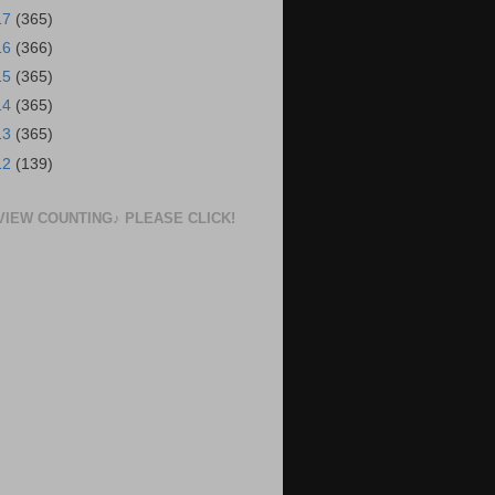
17
(365)
16
(366)
15
(365)
14
(365)
13
(365)
12
(139)
VIEW COUNTING♪ PLEASE CLICK!