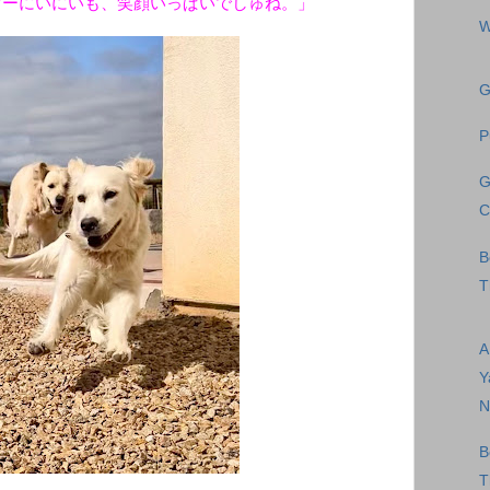
マーにいにいも、笑顔いっぱいでしゅね。」
W
G
P
G
C
B
T
A
Y
N
B
T