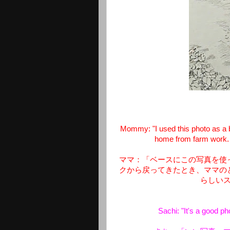
Mommy: "I used this photo as a
home from farm work.
ママ：「ベースにこの写真を使
クから戻ってきたとき、ママの
らしい
Sachi: "It's a good p