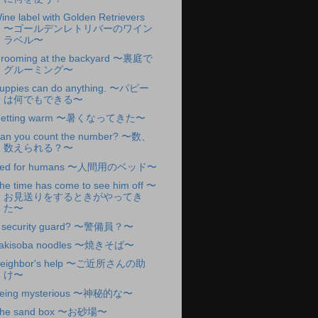
ine label with Golden Retrievers
〜ゴールデンレトリバーのワイン
ラベル〜
rooming at the backyard 〜裏庭で
グルーミング〜
uppies can do anything. 〜パピー
は何でもできる〜
etting warm 〜暑くなってきた〜
an you count the number? 〜数、
数えられる？〜
ed for humans 〜人間用のベッド〜
he time has come to see him off 〜
お見送りをするときがやってき
た〜
 security guard? 〜警備員？〜
akisoba noodles 〜焼きそば〜
eighbor's help 〜ご近所さんの助
け〜
eing mysterious 〜神秘的な〜
he sand box 〜お砂場〜