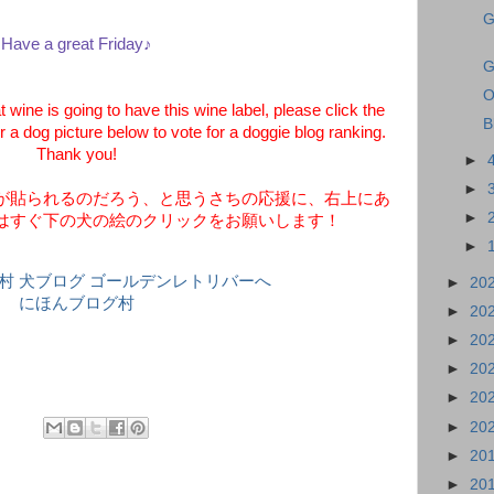
G
Have a great Friday♪
G
O
wine is going to have this wine label, please click the
B
 a dog picture below to vote for a doggie blog ranking.
Thank you!
►
►
が貼られるのだろう、と思うさちの応援に、右上にあ
►
はすぐ下の犬の絵のクリックをお願いします！
►
►
20
にほんブログ村
►
20
►
20
►
20
►
20
►
20
►
20
►
20