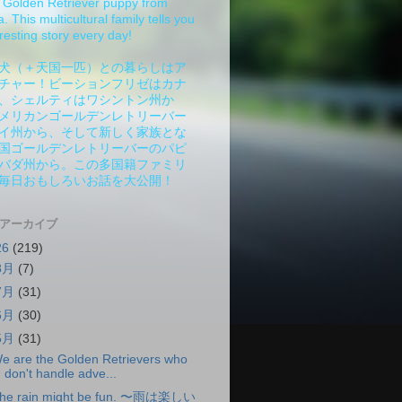
Golden Retriever puppy from
 This multicultural family tells you
resting story every day!
犬（＋天国一匹）との暮らしはア
チャー！ビーションフリゼはカナ
、シェルティはワシントン州か
メリカンゴールデンレトリーバー
イ州から、そして新しく家族とな
国ゴールデンレトリーバーのパピ
バダ州から。この多国籍ファミリ
毎日おもしろいお話を大公開！
 アーカイブ
26
(219)
8月
(7)
7月
(31)
6月
(30)
5月
(31)
e are the Golden Retrievers who
don't handle adve...
he rain might be fun. 〜雨は楽しい