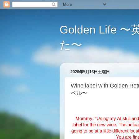
Golden L
た〜
2026年5月16日土曜日
Wine label with Gol
ベル〜
Mommy: "Using my AI skill and
label for the new wine. The actual
going to be at a little different lo
You are fina