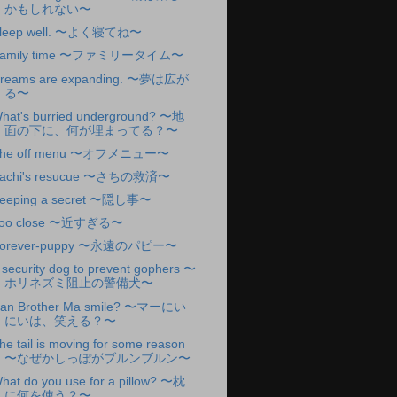
かもしれない〜
leep well. 〜よく寝てね〜
amily time 〜ファミリータイム〜
reams are expanding. 〜夢は広が
る〜
hat's burried underground? 〜地
面の下に、何が埋まってる？〜
he off menu 〜オフメニュー〜
achi's resucue 〜さちの救済〜
eeping a secret 〜隠し事〜
oo close 〜近すぎる〜
orever-puppy 〜永遠のパピー〜
 security dog to prevent gophers 〜
ホリネズミ阻止の警備犬〜
an Brother Ma smile? 〜マーにい
にいは、笑える？〜
he tail is moving for some reason
〜なぜかしっぽがブルンブルン〜
hat do you use for a pillow? 〜枕
に何を使う？〜