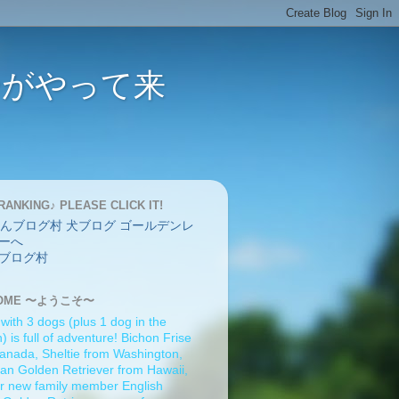
バーがやって来
RANKING♪ PLEASE CLICK IT!
ブログ村
OME 〜ようこそ〜
 with 3 dogs (plus 1 dog in the
 is full of adventure! Bichon Frise
anada, Sheltie from Washington,
an Golden Retriever from Hawaii,
r new family member English