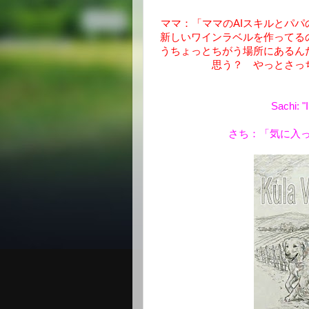
ママ：「ママのAIスキルとパ
新しいワインラベルを作ってる
うちょっとちがう場所にあるん
思う？ やっとさっ
Sachi: "
さち：「気に入っ