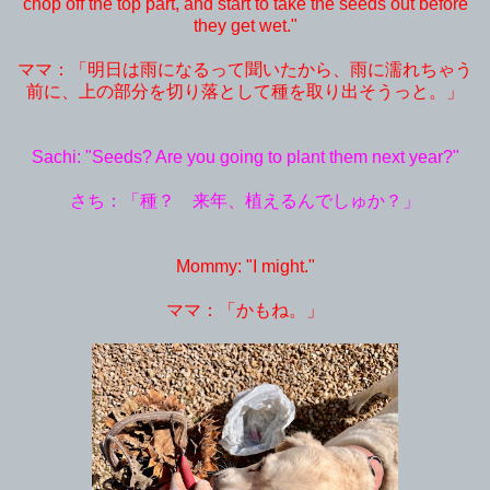
chop off the top part, and start to take the seeds out before
they get wet."
ママ：「明日は雨になるって聞いたから、雨に濡れちゃう
前に、上の部分を切り落として種を取り出そうっと。」
Sachi: "Seeds? Are you going to plant them next year?"
さち：「種？ 来年、植えるんでしゅか？」
Mommy: "I might."
ママ：「かもね。」