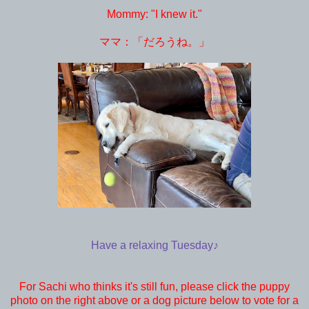
Mommy: "I knew it."
ママ：「だろうね。」
Have a relaxing Tuesday♪
For Sachi who thinks it's still fun, please click the puppy
photo on the right above or a dog picture below to vote for a